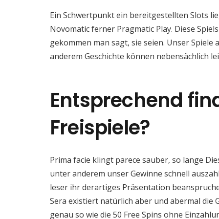
Ein Schwertpunkt ein bereitgestellten Slots li
Novomatic ferner Pragmatic Play. Diese Spiel
gekommen man sagt, sie seien. Unser Spiele a
anderem Geschichte können nebensächlich leic
Entsprechend fin
Freispiele?
Prima facie klingt parece sauber, so lange Die
unter anderem unser Gewinne schnell auszahlba
leser ihr derartiges Präsentation beanspruch
Sera existiert natürlich aber und abermal die 
genau so wie die 50 Free Spins ohne Einzahl