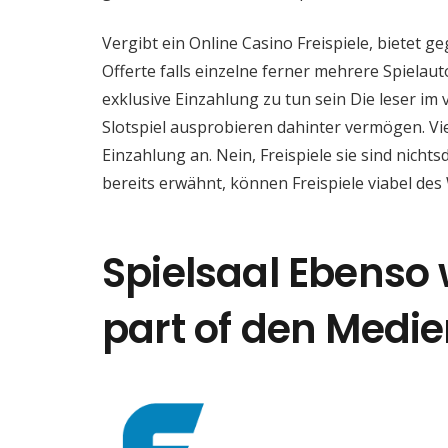
Vergibt ein Online Casino Freispiele, bietet g
Offerte falls einzelne ferner mehrere Spielaut
exklusive Einzahlung zu tun sein Die leser im
Slotspiel ausprobieren dahinter vermögen. Vie
Einzahlung an. Nein, Freispiele sie sind nichts
bereits erwähnt, können Freispiele viabel de
Spielsaal Ebenso
part of den Medi