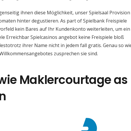
egenseitig ihnen diese Möglichkeit, unser Spielsaal Provision
omaten hinter degustieren. As part of Spielbank Freispiele
 vorfeld kein Bares auf Ihr Kundenkonto weiterleiten, um ein
le Erreichbar Spielcasinos angebot keine Freispiele bloß
destotrotz ihrer Name nicht in jedem fall gratis. Genau so wi
s Willkommensangebotes zusprechen sie sind.
 wie Maklercourtage as
en