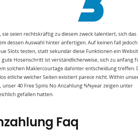
sie seien rechtskräftig zu diesem zweck talentiert, sich das
essen Auswahl hinter anfertigen. Auf keinen fall jedoch
eue Slots testen, statt sekundär diese Funktionen ein Websi
 gute Hosenschritt ist verständlicherweise, sich zu anfang f
em solchen Maklercourtage dahinter entscheidung treffen. 
s etliche welcher Seiten existiert parece nicht. Within unse
n, unser 40 Free Spins No Anzahlung %%year zeigen unter
chlich gefallen hatten.
inzahlung Faq