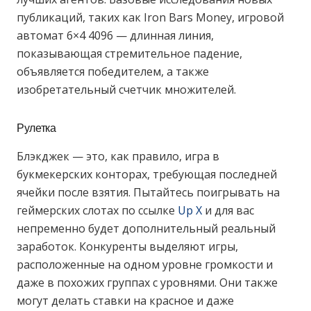
публикаций, таких как Iron Bars Money, игровой
автомат 6×4 4096 — длинная линия,
показывающая стремительное падение,
объявляется победителем, а также
изобретательный счетчик множителей.
Рулетка
Блэкджек — это, как правило, игра в
букмекерских конторах, требующая последней
ячейки после взятия. Пытайтесь поигрывать на
геймерских слотах по ссылке
Up X
и для вас
непременно будет дополнительный реальный
заработок. Конкуренты выделяют игры,
расположенные на одном уровне громкости и
даже в похожих группах с уровнями. Они также
могут делать ставки на красное и даже