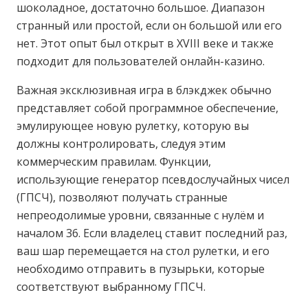
шоколадное, достаточно большое. Диапазон
странный или простой, если он большой или его
нет. Этот опыт был открыт в XVIII веке и также
подходит для пользователей онлайн-казино.
Важная эксклюзивная игра в блэкджек обычно
представляет собой программное обеспечение,
эмулирующее новую рулетку, которую вы
должны контролировать, следуя этим
коммерческим правилам. Функции,
использующие генератор псевдослучайных чисел
(ГПСЧ), позволяют получать странные
непреодолимые уровни, связанные с нулём и
началом 36. Если владелец ставит последний раз,
ваш шар перемещается на стол рулетки, и его
необходимо отправить в пузырьки, которые
соответствуют выбранному ГПСЧ.