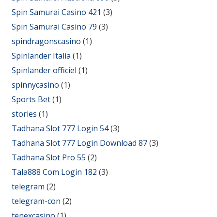
Spin Samurai Casino 421
(3)
Spin Samurai Casino 79
(3)
spindragonscasino
(1)
Spinlander Italia
(1)
Spinlander officiel
(1)
spinnycasino
(1)
Sports Bet
(1)
stories
(1)
Tadhana Slot 777 Login 54
(3)
Tadhana Slot 777 Login Download 87
(3)
Tadhana Slot Pro 55
(2)
Tala888 Com Login 182
(3)
telegram
(2)
telegram-con
(2)
tenexcasino
(1)