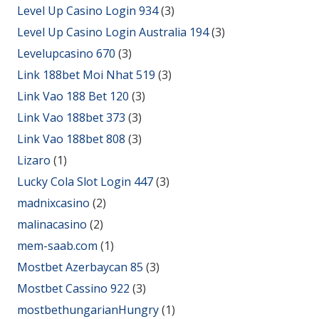
Level Up Casino Login 934
(3)
Level Up Casino Login Australia 194
(3)
Levelupcasino 670
(3)
Link 188bet Moi Nhat 519
(3)
Link Vao 188 Bet 120
(3)
Link Vao 188bet 373
(3)
Link Vao 188bet 808
(3)
Lizaro
(1)
Lucky Cola Slot Login 447
(3)
madnixcasino
(2)
malinacasino
(2)
mem-saab.com
(1)
Mostbet Azerbaycan 85
(3)
Mostbet Cassino 922
(3)
mostbethungarianHungry
(1)