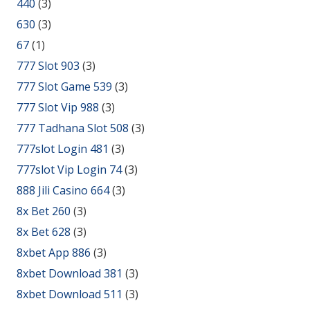
440
(3)
630
(3)
67
(1)
777 Slot 903
(3)
777 Slot Game 539
(3)
777 Slot Vip 988
(3)
777 Tadhana Slot 508
(3)
777slot Login 481
(3)
777slot Vip Login 74
(3)
888 Jili Casino 664
(3)
8x Bet 260
(3)
8x Bet 628
(3)
8xbet App 886
(3)
8xbet Download 381
(3)
8xbet Download 511
(3)