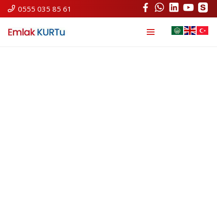
0555 035 85 61