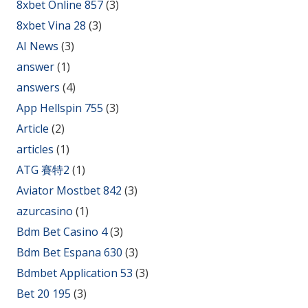
8xbet Online 857
(3)
8xbet Vina 28
(3)
AI News
(3)
answer
(1)
answers
(4)
App Hellspin 755
(3)
Article
(2)
articles
(1)
ATG 賽特2
(1)
Aviator Mostbet 842
(3)
azurcasino
(1)
Bdm Bet Casino 4
(3)
Bdm Bet Espana 630
(3)
Bdmbet Application 53
(3)
Bet 20 195
(3)