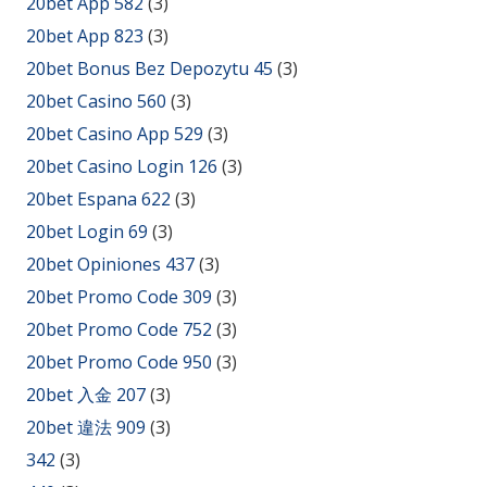
20bet App 582
(3)
20bet App 823
(3)
20bet Bonus Bez Depozytu 45
(3)
20bet Casino 560
(3)
20bet Casino App 529
(3)
20bet Casino Login 126
(3)
20bet Espana 622
(3)
20bet Login 69
(3)
20bet Opiniones 437
(3)
20bet Promo Code 309
(3)
20bet Promo Code 752
(3)
20bet Promo Code 950
(3)
20bet 入金 207
(3)
20bet 違法 909
(3)
342
(3)