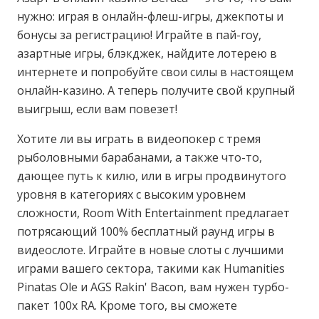
нужно: играя в онлайн-флеш-игры, джекпоты и
бонусы за регистрацию! Играйте в пай-гоу,
азартные игры, блэкджек, найдите лотерею в
интернете и попробуйте свои силы в настоящем
онлайн-казино. А теперь получите свой крупный
выигрыш, если вам повезет!
Хотите ли вы играть в видеопокер с тремя
рыболовными барабанами, а также что-то,
дающее путь к килю, или в игры продвинутого
уровня в категориях с высоким уровнем
сложности, Room With Entertainment предлагает
потрясающий 100% бесплатный раунд игры в
видеослоте. Играйте в новые слоты с лучшими
играми вашего сектора, такими как Humanities
Pinatas Ole и AGS Rakin' Bacon, вам нужен турбо-
пакет 100x RA. Кроме того, вы сможете