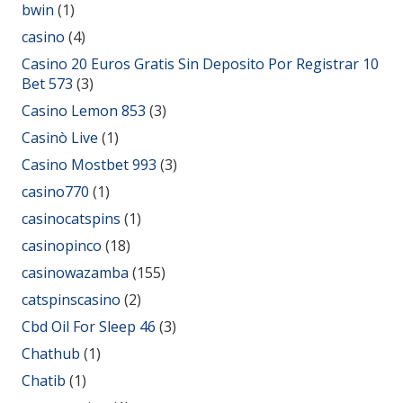
bwin
(1)
casino
(4)
Casino 20 Euros Gratis Sin Deposito Por Registrar 10
Bet 573
(3)
Casino Lemon 853
(3)
Casinò Live
(1)
Casino Mostbet 993
(3)
casino770
(1)
casinocatspins
(1)
casinopinco
(18)
casinowazamba
(155)
catspinscasino
(2)
Cbd Oil For Sleep 46
(3)
Chathub
(1)
Chatib
(1)