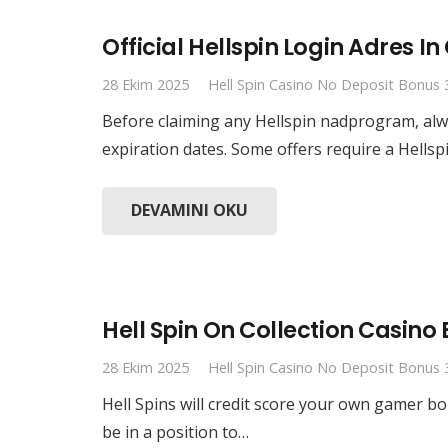
Official Hellspin Login Adres 
28 Ekim 2025
Hell Spin Casino No Deposit Bonus 
Before claiming any Hellspin nadprogram, alwa
expiration dates. Some offers require a Hellsp
DEVAMINI OKU
Hell Spin On Collection Casino
28 Ekim 2025
Hell Spin Casino No Deposit Bonus 
Hell Spins will credit score your own gamer b
be in a position to…