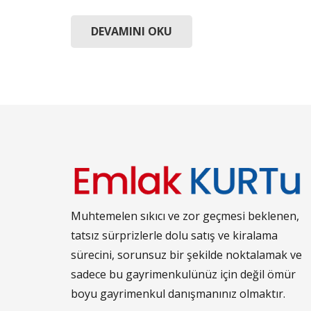
DEVAMINI OKU
Muhtemelen sıkıcı ve zor geçmesi beklenen,
tatsız sürprizlerle dolu satış ve kiralama
sürecini, sorunsuz bir şekilde noktalamak ve
sadece bu gayrimenkulünüz için değil ömür
boyu gayrimenkul danışmanınız olmaktır.