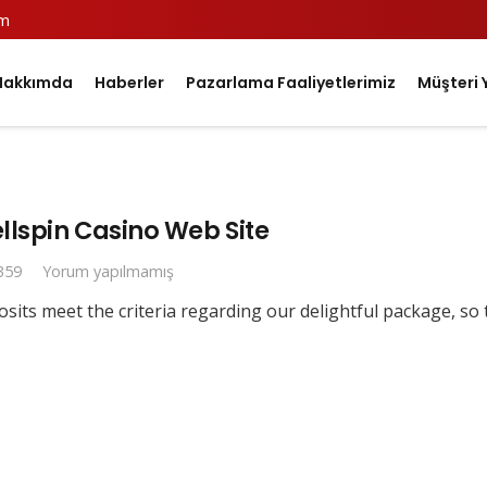
om
Hakkımda
Haberler
Pazarlama Faaliyetlerimiz
Müşteri 
ellspin Casino Web Site
359
Yorum yapılmamış
posits meet the criteria regarding our delightful package, 