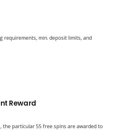
 requirements, min. deposit limits, and
ment Reward
 the particular 55 free spins are awarded to