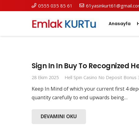
0555 035 85 61
61yasinkurt61@gmail.c
Anasayfa
Sign In In Buy To Recognized H
28 Ekim 2025
Hell Spin Casino No Deposit Bonus 
Keep In Mind of which your current first 4 de
quantity carefully to end upwards being…
DEVAMINI OKU