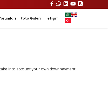
Yorumları
Foto Galeri
İletişim
so take into account your own downpayment