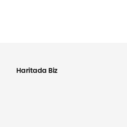
Haritada Biz