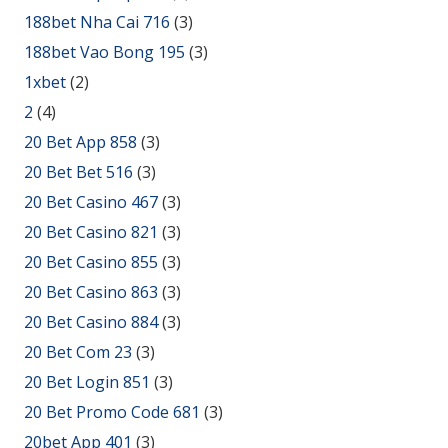
188bet Nha Cai 716
(3)
188bet Vao Bong 195
(3)
1xbet
(2)
2
(4)
20 Bet App 858
(3)
20 Bet Bet 516
(3)
20 Bet Casino 467
(3)
20 Bet Casino 821
(3)
20 Bet Casino 855
(3)
20 Bet Casino 863
(3)
20 Bet Casino 884
(3)
20 Bet Com 23
(3)
20 Bet Login 851
(3)
20 Bet Promo Code 681
(3)
20bet App 401
(3)