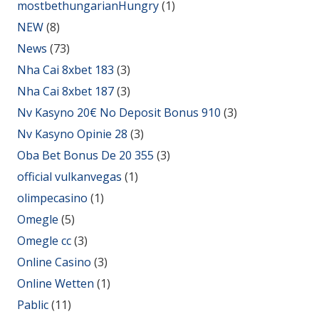
mostbethungarianHungry
(1)
NEW
(8)
News
(73)
Nha Cai 8xbet 183
(3)
Nha Cai 8xbet 187
(3)
Nv Kasyno 20€ No Deposit Bonus 910
(3)
Nv Kasyno Opinie 28
(3)
Oba Bet Bonus De 20 355
(3)
official vulkanvegas
(1)
olimpecasino
(1)
Omegle
(5)
Omegle cc
(3)
Online Casino
(3)
Online Wetten
(1)
Pablic
(11)