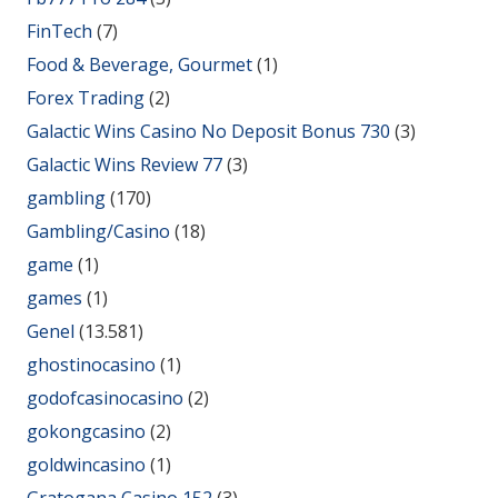
FinTech
(7)
Food & Beverage, Gourmet
(1)
Forex Trading
(2)
Galactic Wins Casino No Deposit Bonus 730
(3)
Galactic Wins Review 77
(3)
gambling
(170)
Gambling/Casino
(18)
game
(1)
games
(1)
Genel
(13.581)
ghostinocasino
(1)
godofcasinocasino
(2)
gokongcasino
(2)
goldwincasino
(1)