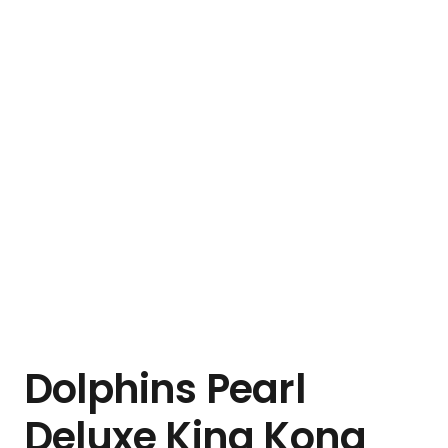
Dolphins Pearl
Deluxe King Kong