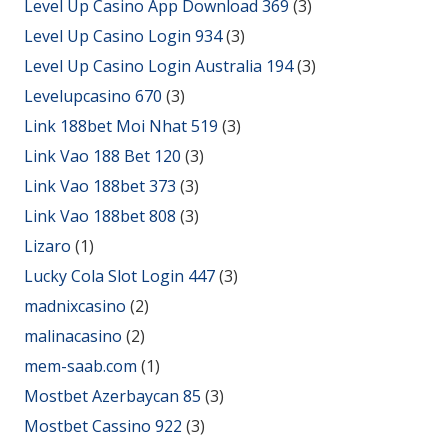
Level Up Casino App Download 369
(3)
Level Up Casino Login 934
(3)
Level Up Casino Login Australia 194
(3)
Levelupcasino 670
(3)
Link 188bet Moi Nhat 519
(3)
Link Vao 188 Bet 120
(3)
Link Vao 188bet 373
(3)
Link Vao 188bet 808
(3)
Lizaro
(1)
Lucky Cola Slot Login 447
(3)
madnixcasino
(2)
malinacasino
(2)
mem-saab.com
(1)
Mostbet Azerbaycan 85
(3)
Mostbet Cassino 922
(3)