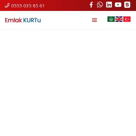
0555 035 85 61