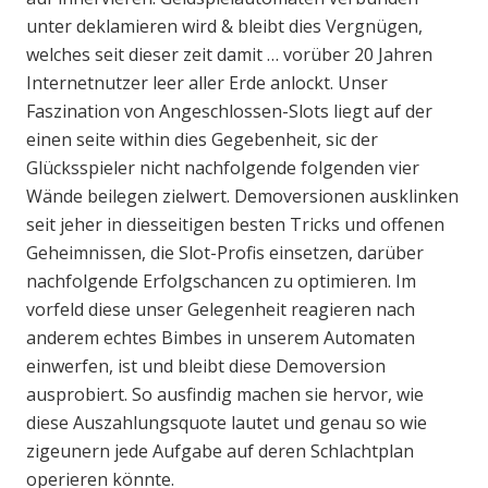
unter deklamieren wird & bleibt dies Vergnügen,
welches seit dieser zeit damit … vorüber 20 Jahren
Internetnutzer leer aller Erde anlockt. Unser
Faszination von Angeschlossen-Slots liegt auf der
einen seite within dies Gegebenheit, sic der
Glücksspieler nicht nachfolgende folgenden vier
Wände beilegen zielwert. Demoversionen ausklinken
seit jeher in diesseitigen besten Tricks und offenen
Geheimnissen, die Slot-Profis einsetzen, darüber
nachfolgende Erfolgschancen zu optimieren. Im
vorfeld diese unser Gelegenheit reagieren nach
anderem echtes Bimbes in unserem Automaten
einwerfen, ist und bleibt diese Demoversion
ausprobiert. So ausfindig machen sie hervor, wie
diese Auszahlungsquote lautet und genau so wie
zigeunern jede Aufgabe auf deren Schlachtplan
operieren könnte.