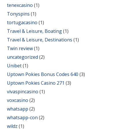
tenexcasino
(1)
Tonyspins
(1)
tortugacasino
(1)
Travel & Leisure, Boating
(1)
Travel & Leisure, Destinations
(1)
Twin review
(1)
uncategorized
(2)
Unibet
(1)
Uptown Pokies Bonus Codes 640
(3)
Uptown Pokies Casino 271
(3)
vivaspincasino
(1)
voxcasino
(2)
whatsapp
(2)
whatsapp-con
(2)
wildz
(1)