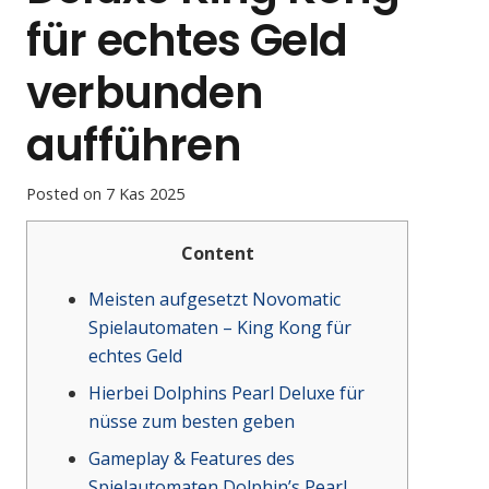
für echtes Geld
verbunden
aufführen
Posted on
7 Kas 2025
Content
Meisten aufgesetzt Novomatic
Spielautomaten – King Kong für
echtes Geld
Hierbei Dolphins Pearl Deluxe für
nüsse zum besten geben
Gameplay & Features des
Spielautomaten Dolphin’s Pearl