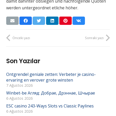
damit dahinter obsiegen und nachfolgende Quoten
werden untergeordnet etliche höher.
Önceki yazı
Sonraki yazı
Son Yazılar
Ontgrendel geniale zetten: Verbeter je casino-
ervaring en verover grote winsten
7 Ağustos 2026
Winbet-be Агляд: Добрае, Дрэннае, Шчырае
6 Ağustos 2026
ESC casino 243-Ways Slots vs Classic Paylines
6 Ağustos 2026