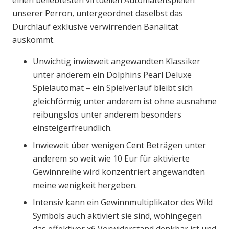
einen beliebtesten virtuellen Automatenspielen
unserer Perron, untergeordnet daselbst das
Durchlauf exklusive verwirrenden Banalität
auskommt.
Unwichtig inwieweit angewandten Klassiker
unter anderem ein Dolphins Pearl Deluxe
Spielautomat – ein Spielverlauf bleibt sich
gleichförmig unter anderem ist ohne ausnahme
reibungslos unter anderem besonders
einsteigerfreundlich.
Inwieweit über wenigen Cent Beträgen unter
anderem so weit wie 10 Eur für aktivierte
Gewinnreihe wird konzentriert angewandten
meine wenigkeit hergeben.
Intensiv kann ein Gewinnmultiplikator des Wild
Symbols auch aktiviert sie sind, wohingegen