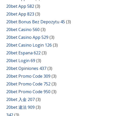
20bet App 582
(3)
20bet App 823
(3)
20bet Bonus Bez Depozytu 45
(3)
20bet Casino 560
(3)
20bet Casino App 529
(3)
20bet Casino Login 126
(3)
20bet Espana 622
(3)
20bet Login 69
(3)
20bet Opiniones 437
(3)
20bet Promo Code 309
(3)
20bet Promo Code 752
(3)
20bet Promo Code 950
(3)
20bet 入金 207
(3)
20bet 違法 909
(3)
342
(3)