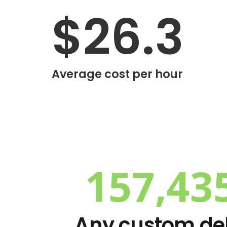
$
26.3
Average cost per hour
157,43
Any custom de