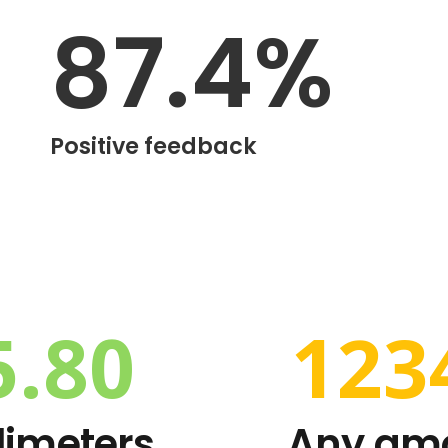
87.4
%
Positive feedback
5.80
123
limeters
Any amo