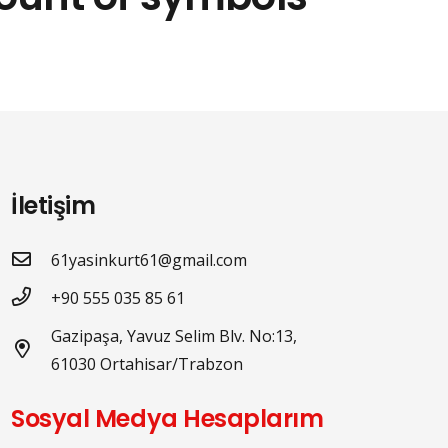
İletişim
61yasinkurt61@gmail.com
+90 555 035 85 61
Gazipaşa, Yavuz Selim Blv. No:13,
61030 Ortahisar/Trabzon
Sosyal Medya Hesaplarım