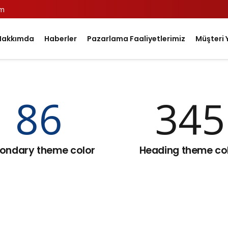
om
Hakkımda
Haberler
Pazarlama Faaliyetlerimiz
Müşteri 
86
345
ondary theme color
Heading theme co