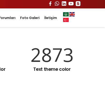
Yorumları
Foto Galeri
İletişim
2916
lor
Text theme color