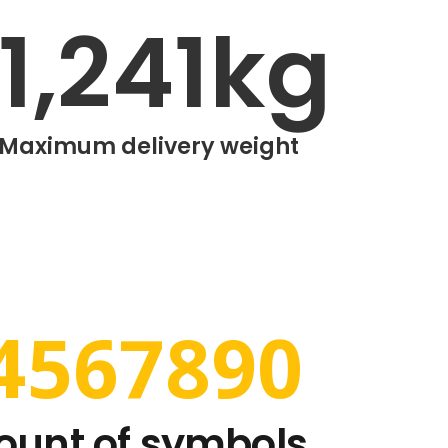
1,241
kg
Maximum delivery weight
4567890
unt of symbols