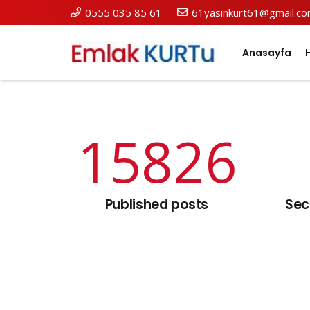
0555 035 85 61
61yasinkurt61@gmail.c
Anasayfa
15826
Published posts
Sec