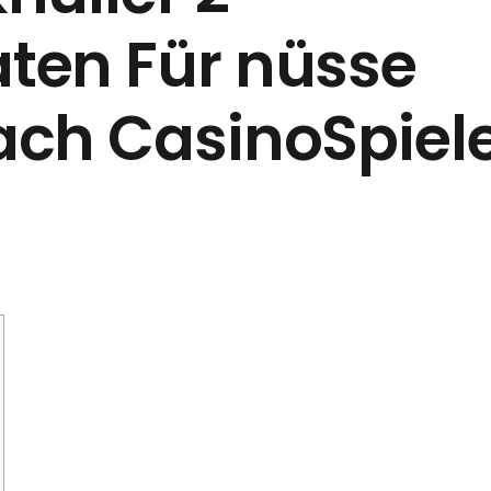
ten Für nüsse
ach CasinoSpiel