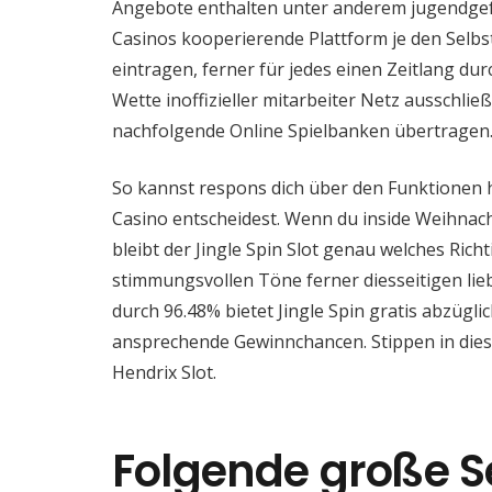
Angebote enthalten unter anderem jugendgefä
Casinos kooperierende Plattform je den Selbst
eintragen, ferner für jedes einen Zeitlang d
Wette inoffizieller mitarbeiter Netz ausschlie
nachfolgende Online Spielbanken übertragen
So kannst respons dich über den Funktionen h
Casino entscheidest. Wenn du inside Weihnac
bleibt der Jingle Spin Slot genau welches Richti
stimmungsvollen Töne ferner diesseitigen lie
durch 96.48% bietet Jingle Spin gratis abzüg
ansprechende Gewinnchancen. Stippen in diese
Hendrix Slot.
Folgende große S