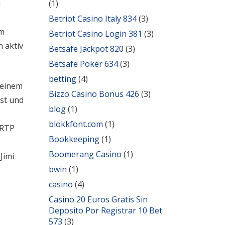
d
(1)
Betriot Casino Italy 834
(3)
om
Betriot Casino Login 381
(3)
n aktiv
Betsafe Jackpot 820
(3)
Betsafe Poker 634
(3)
betting
(4)
 einem
Bizzo Casino Bonus 426
(3)
st und
blog
(1)
blokkfont.com
(1)
 RTP
Bookkeeping
(1)
Boomerang Casino
(1)
Jimi
bwin
(1)
casino
(4)
Casino 20 Euros Gratis Sin
Deposito Por Registrar 10 Bet
573
(3)