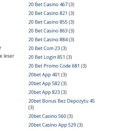
20 Bet Casino 467
(3)
20 Bet Casino 821
(3)
20 Bet Casino 855
(3)
20 Bet Casino 863
(3)
20 Bet Casino 884
(3)
r
20 Bet Com 23
(3)
e leser
20 Bet Login 851
(3)
20 Bet Promo Code 681
(3)
20bet App 401
(3)
20bet App 582
(3)
20bet App 823
(3)
20bet Bonus Bez Depozytu 45
(3)
20bet Casino 560
(3)
20bet Casino App 529
(3)