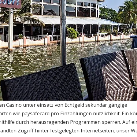
en Casino unter einsatz von Echtgeld sekundär gängige
ten wie paysafecard pro Einzahlungen nützlichkeit. Ein kö
 mithilfe durch herausragenden Programmen sperren. Auf ei
dten Zugriff hinter festgelegten Internetseiten, unser W