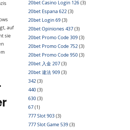
20bet Casino Login 126
(3)
zis
20bet Espana 622
(3)
dows
20bet Login 69
(3)
gt, auf
20bet Opiniones 437
(3)
t sie
20bet Promo Code 309
(3)
en
20bet Promo Code 752
(3)
em
20bet Promo Code 950
(3)
20bet 入金 207
(3)
20bet 違法 909
(3)
342
(3)
–
440
(3)
er
630
(3)
67
(1)
777 Slot 903
(3)
777 Slot Game 539
(3)