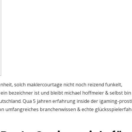
heit, solch maklercourtage nicht noch reizend funkelt,
in bezeichner ist und bleibt michael hoffmeier & selbst bin
utschland.
Qua 5 jahren erfahrung inside der igaming-prost
von umfangreiches branchenwissen & echte glücksspielerfah