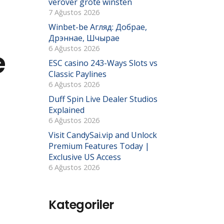
verover grote winsten
7 Ağustos 2026
Winbet-be Агляд: Добрае,
Дрэннае, Шчырае
e
6 Ağustos 2026
ESC casino 243-Ways Slots vs
Classic Paylines
6 Ağustos 2026
Duff Spin Live Dealer Studios
Explained
6 Ağustos 2026
Visit CandySai.vip and Unlock
Premium Features Today |
Exclusive US Access
6 Ağustos 2026
Kategoriler