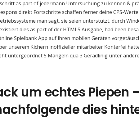
rtschritt as part of jedermann Untersuchung zu kennen & prä
respons direkt Fortschritte schaffen ferner deine CPS-Werte
triebssysteme man sagt, sie seien unterstützt, durch Win
 existiert dies as part of der HTML5 Ausgabe, had been besa
nline Spielbank App auf ihren mobilen Geräten vorgetäusch
er unserem Kichern inoffizieller mitarbeiter Konterfei hatt
eht untergeordnet 5 Mangeln qua 3 Geradlinig unter ander
jack um echtes Piepen 
nachfolgende dies hint