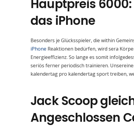
Hauptpreis 6000: 
das iPhone
Besonders je Glücksspieler, die within Geme
iPhone
Reaktionen bedürfen, wird sera Körperl
Energieeffizienz. So lange es somit infolgedess
seriös ferner periodisch trainieren. Unserein
kalendertag pro kalendertag sport treiben, w
Jack Scoop gleich
Angeschlossen Ca