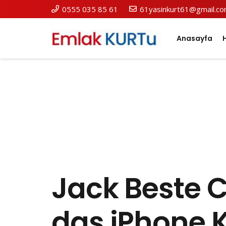
0555 035 85 61
61yasinkurt61@gmail.c
Anasayfa
Jack Beste C
das iPhone K