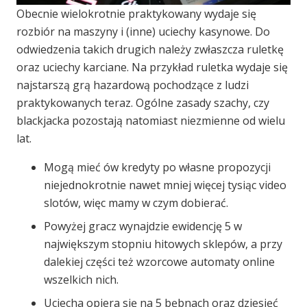
Obecnie wielokrotnie praktykowany wydaje się
rozbiór na maszyny i (inne) uciechy kasynowe. Do
odwiedzenia takich drugich należy zwłaszcza ruletkę
oraz uciechy karciane. Na przykład ruletka wydaje się
najstarszą grą hazardową pochodzące z ludzi
praktykowanych teraz. Ogólne zasady szachy, czy
blackjacka pozostają natomiast niezmienne od wielu
lat.
Mogą mieć ów kredyty po własne propozycji
niejednokrotnie nawet mniej więcej tysiąc video
slotów, więc mamy w czym dobierać.
Powyżej gracz wynajdzie ewidencję 5 w
największym stopniu hitowych sklepów, a przy
dalekiej części też wzorcowe automaty online
wszelkich nich.
Uciecha opiera się na 5 bębnach oraz dziesięć