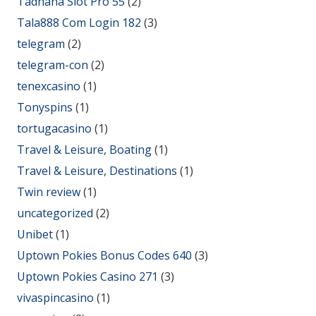
Tadhana Slot Pro 55
(2)
Tala888 Com Login 182
(3)
telegram
(2)
telegram-con
(2)
tenexcasino
(1)
Tonyspins
(1)
tortugacasino
(1)
Travel & Leisure, Boating
(1)
Travel & Leisure, Destinations
(1)
Twin review
(1)
uncategorized
(2)
Unibet
(1)
Uptown Pokies Bonus Codes 640
(3)
Uptown Pokies Casino 271
(3)
vivaspincasino
(1)