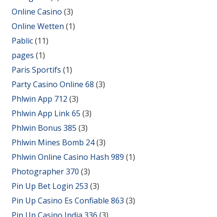
Online Casino
(3)
Online Wetten
(1)
Pablic
(11)
pages
(1)
Paris Sportifs
(1)
Party Casino Online 68
(3)
Phlwin App 712
(3)
Phlwin App Link 65
(3)
Phlwin Bonus 385
(3)
Phlwin Mines Bomb 24
(3)
Phlwin Online Casino Hash 989
(1)
Photographer 370
(3)
Pin Up Bet Login 253
(3)
Pin Up Casino Es Confiable 863
(3)
Pin Up Casino India 336
(3)