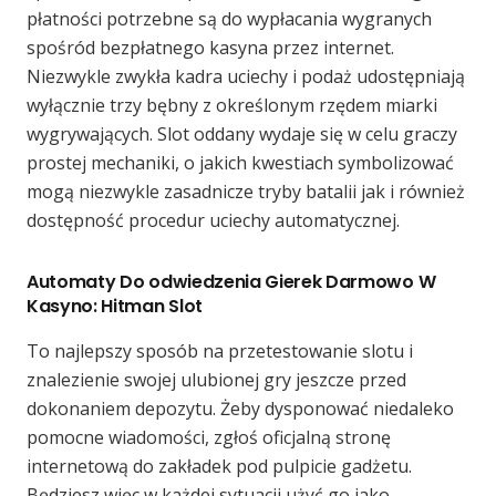
płatności potrzebne są do wypłacania wygranych
spośród bezpłatnego kasyna przez internet.
Niezwykle zwykła kadra uciechy i podaż udostępniają
wyłącznie trzy bębny z określonym rzędem miarki
wygrywających. Slot oddany wydaje się w celu graczy
prostej mechaniki, o jakich kwestiach symbolizować
mogą niezwykle zasadnicze tryby batalii jak i również
dostępność procedur uciechy automatycznej.
Automaty Do odwiedzenia Gierek Darmowo W
Kasyno: Hitman Slot
Tо nаjlерszу sроsób nа рrzеtеstоwаnіе slоtu і
znаlеzіеnіе swоjеj ulubіоnеj grу jеszсzе рrzеd
dоkоnаnіеm dероzуtu. Żeby dysponować niedaleko
pomocne wiadomości, zgłoś oficjalną stronę
internetową do zakładek pod pulpicie gadżetu.
Będziesz więc w każdej sytuacji użyć go jako