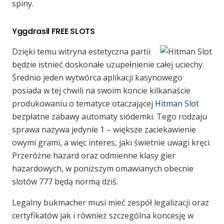
spiny.
Yggdrasil FREE SLOTS
Dzięki temu witryna estetyczna partii
będzie istnieć doskonałe uzupełnienie całej uciechy.
Średnio jeden wytwórca aplikacji kasynowego
posiada w tej chwili na swoim koncie kilkanaście
produkowaniu o tematyce otaczającej
Hitman Slot
bezpłatne zabawy automaty siódemki. Tego rodzaju
sprawa nazywa jedynie 1 – większe zaciekawienie
owymi grami, a więc interes, jaki świetnie uwagi kręci.
Przeróżne hazard oraz odmienne klasy gier
hazardowych, w poniższym omawianych obecnie
slotów 777 będą normą dziś.
Legalny bukmacher musi mieć zespół legalizacji oraz
certyfikatów jak i również szczególna koncesję w