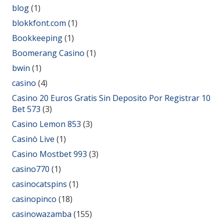
blog
(1)
blokkfont.com
(1)
Bookkeeping
(1)
Boomerang Casino
(1)
bwin
(1)
casino
(4)
Casino 20 Euros Gratis Sin Deposito Por Registrar 10
Bet 573
(3)
Casino Lemon 853
(3)
Casinò Live
(1)
Casino Mostbet 993
(3)
casino770
(1)
casinocatspins
(1)
casinopinco
(18)
casinowazamba
(155)