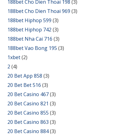
188bet Cho Dien Thoai 198
(3)
188bet Cho Dien Thoai 969
(3)
188bet Hiphop 599
(3)
188bet Hiphop 742
(3)
188bet Nha Cai 716
(3)
188bet Vao Bong 195
(3)
1xbet
(2)
2
(4)
20 Bet App 858
(3)
20 Bet Bet 516
(3)
20 Bet Casino 467
(3)
20 Bet Casino 821
(3)
20 Bet Casino 855
(3)
20 Bet Casino 863
(3)
20 Bet Casino 884
(3)