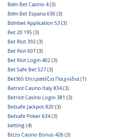
Bdm Bet Casino 4
(3)
Bdm Bet Espana 630
(3)
Bdmbet Application 53
(3)
Bet 20 195
(3)
Bet Riot 392
(3)
Bet Riot 607
(3)
Bet Riot Login 402
(3)
Bet Safe Bet 527
(3)
Bet365 Επιτραπέζια Παιχνίδια
(1)
Betriot Casino Italy 834
(3)
Betriot Casino Login 381
(3)
Betsafe Jackpot 820
(3)
Betsafe Poker 634
(3)
betting
(4)
Bizzo Casino Bonus 426
(3)