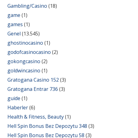
Gambling/Casino
(18)
game
(1)
games
(1)
Genel
(13.545)
ghostinocasino
(1)
godofcasinocasino
(2)
gokongcasino
(2)
goldwincasino
(1)
Gratogana Casino 152
(3)
Gratogana Entrar 736
(3)
guide
(1)
Haberler
(6)
Health & Fitness, Beauty
(1)
Hell Spin Bonus Bez Depozytu 348
(3)
Hell Spin Bonus Bez Depozytu 58
(3)