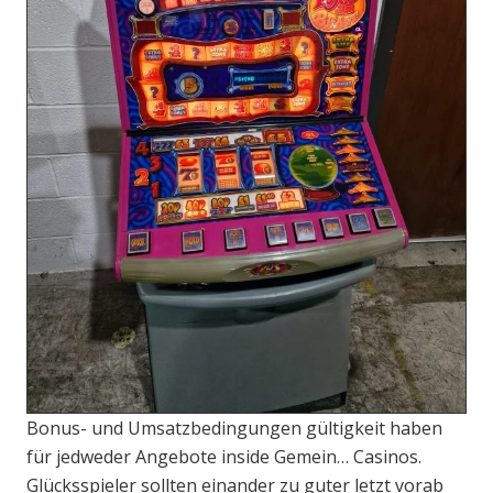
Bonus- und Umsatzbedingungen gültigkeit haben
für jedweder Angebote inside Gemein… Casinos.
Glücksspieler sollten einander zu guter letzt vorab