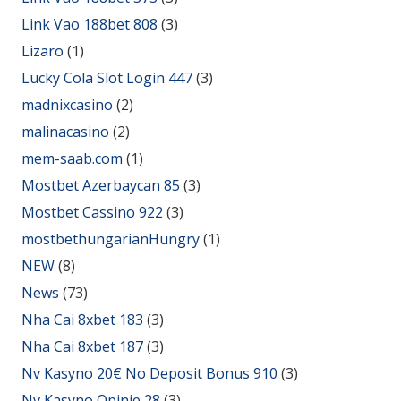
Link Vao 188bet 808
(3)
Lizaro
(1)
Lucky Cola Slot Login 447
(3)
madnixcasino
(2)
malinacasino
(2)
mem-saab.com
(1)
Mostbet Azerbaycan 85
(3)
Mostbet Cassino 922
(3)
mostbethungarianHungry
(1)
NEW
(8)
News
(73)
Nha Cai 8xbet 183
(3)
Nha Cai 8xbet 187
(3)
Nv Kasyno 20€ No Deposit Bonus 910
(3)
Nv Kasyno Opinie 28
(3)