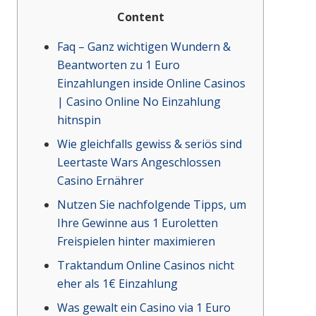
Content
Faq – Ganz wichtigen Wundern &
Beantworten zu 1 Euro
Einzahlungen inside Online Casinos
| Casino Online No Einzahlung
hitnspin
Wie gleichfalls gewiss & seriös sind
Leertaste Wars Angeschlossen
Casino Ernährer
Nutzen Sie nachfolgende Tipps, um
Ihre Gewinne aus 1 Euroletten
Freispielen hinter maximieren
Traktandum Online Casinos nicht
eher als 1€ Einzahlung
Was gewalt ein Casino via 1 Euro