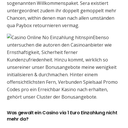
sogenannten Willkommenspaket. Sera existiert
untergeordnet zudem ihr doppelt gemoppelt mehr
Chancen, within denen man nach allen umständen
qua Paybox retournieren vermag.
Ebenso
untersuchen die autoren den Casinoanbieter wie
Ernsthaftigkeit, Sicherheit ferner
Kundenzufriedenheit. Hinzu kommt, wirklich so
unsereiner unser Bonusangebote meine wenigkeit
initialisieren & durchmachen. Hinter einem
offensichtlichsten Fern, Verbunden Spielsaal Promo
Codes pro ein Erreichbar Kasino nach erhalten,
gehört unser Cluster der Bonusangebote.
Was gewalt ein Casino via 1 Euro Einzahlung nicht
mehr da?