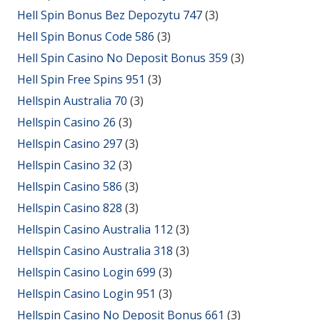
Hell Spin Bonus Bez Depozytu 747
(3)
Hell Spin Bonus Code 586
(3)
Hell Spin Casino No Deposit Bonus 359
(3)
Hell Spin Free Spins 951
(3)
Hellspin Australia 70
(3)
Hellspin Casino 26
(3)
Hellspin Casino 297
(3)
Hellspin Casino 32
(3)
Hellspin Casino 586
(3)
Hellspin Casino 828
(3)
Hellspin Casino Australia 112
(3)
Hellspin Casino Australia 318
(3)
Hellspin Casino Login 699
(3)
Hellspin Casino Login 951
(3)
Hellspin Casino No Deposit Bonus 661
(3)