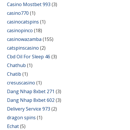
Casino Mostbet 993
(3)
casino770
(1)
casinocatspins
(1)
casinopinco
(18)
casinowazamba
(155)
catspinscasino
(2)
Cbd Oil For Sleep 46
(3)
Chathub
(1)
Chatib
(1)
cresuscasino
(1)
Dang Nhap 8xbet 271
(3)
Dang Nhap 8xbet 602
(3)
Delivery Service 973
(2)
dragon spins
(1)
Echat
(5)