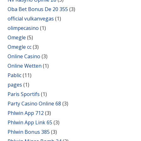
Oba Bet Bonus De 20 355
(3)
official vulkanvegas
(1)
olimpecasino
(1)
Omegle
(5)
Omegle cc
(3)
Online Casino
(3)
Online Wetten
(1)
Pablic
(11)
pages
(1)
Paris Sportifs
(1)
Party Casino Online 68
(3)
Phlwin App 712
(3)
Phlwin App Link 65
(3)
Phlwin Bonus 385
(3)