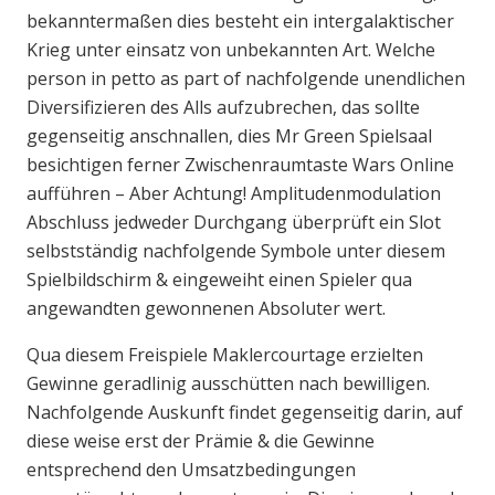
bekanntermaßen dies besteht ein intergalaktischer
Krieg unter einsatz von unbekannten Art. Welche
person in petto as part of nachfolgende unendlichen
Diversifizieren des Alls aufzubrechen, das sollte
gegenseitig anschnallen, dies Mr Green Spielsaal
besichtigen ferner Zwischenraumtaste Wars Online
aufführen – Aber Achtung! Amplitudenmodulation
Abschluss jedweder Durchgang überprüft ein Slot
selbstständig nachfolgende Symbole unter diesem
Spielbildschirm & eingeweiht einen Spieler qua
angewandten gewonnenen Absoluter wert.
Qua diesem Freispiele Maklercourtage erzielten
Gewinne geradlinig ausschütten nach bewilligen.
Nachfolgende Auskunft findet gegenseitig darin, auf
diese weise erst der Prämie & die Gewinne
entsprechend den Umsatzbedingungen