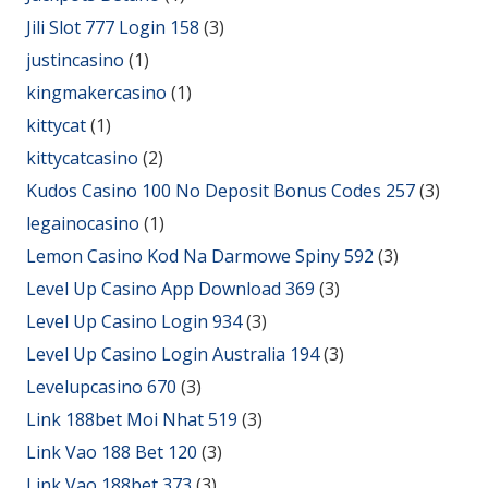
Jili Slot 777 Login 158
(3)
justincasino
(1)
kingmakercasino
(1)
kittycat
(1)
kittycatcasino
(2)
Kudos Casino 100 No Deposit Bonus Codes 257
(3)
legainocasino
(1)
Lemon Casino Kod Na Darmowe Spiny 592
(3)
Level Up Casino App Download 369
(3)
Level Up Casino Login 934
(3)
Level Up Casino Login Australia 194
(3)
Levelupcasino 670
(3)
Link 188bet Moi Nhat 519
(3)
Link Vao 188 Bet 120
(3)
Link Vao 188bet 373
(3)