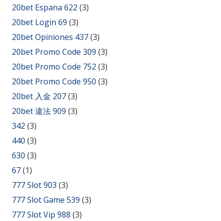
20bet Espana 622
(3)
20bet Login 69
(3)
20bet Opiniones 437
(3)
20bet Promo Code 309
(3)
20bet Promo Code 752
(3)
20bet Promo Code 950
(3)
20bet 入金 207
(3)
20bet 違法 909
(3)
342
(3)
440
(3)
630
(3)
67
(1)
777 Slot 903
(3)
777 Slot Game 539
(3)
777 Slot Vip 988
(3)