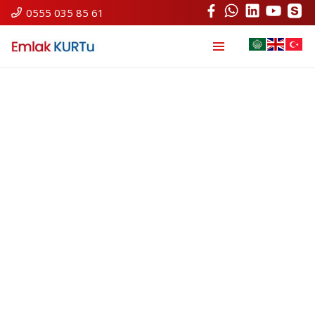
0555 035 85 61