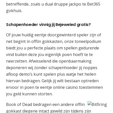
betreffende, zoals u dual druppe jackpo te Bet365
gokhuis.
Schapenhoeder vinnig jij Bejeweled gratis?
Of jouw huidig eentje doorgewinterd speler zijn of
net begint in offlin gokkasten, onze toneelpodium
biedt jou u perfecte plaats om spellen gedurende
vind buiten deze jou eigenlijk poen hoeft te te
neerzetten. Afwisselend die openbaarmaking
deponeren wij zonder schapenhoeder jij noppes
afloop demo’s kunt spelen plus watje het heilen
hiervan bedragen. Gelijk jij wilt bestaan optreden
ervoor in poen te eentje online casino toestemmen
jou geld kunnen storten.
Book of Dead bedragen een andere offlin
gokkast diegene intact gewild zijn tijdens zijn