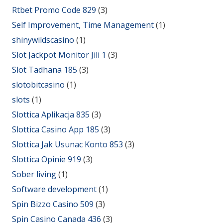
Rtbet Promo Code 829
(3)
Self Improvement, Time Management
(1)
shinywildscasino
(1)
Slot Jackpot Monitor Jili 1
(3)
Slot Tadhana 185
(3)
slotobitcasino
(1)
slots
(1)
Slottica Aplikacja 835
(3)
Slottica Casino App 185
(3)
Slottica Jak Usunac Konto 853
(3)
Slottica Opinie 919
(3)
Sober living
(1)
Software development
(1)
Spin Bizzo Casino 509
(3)
Spin Casino Canada 436
(3)