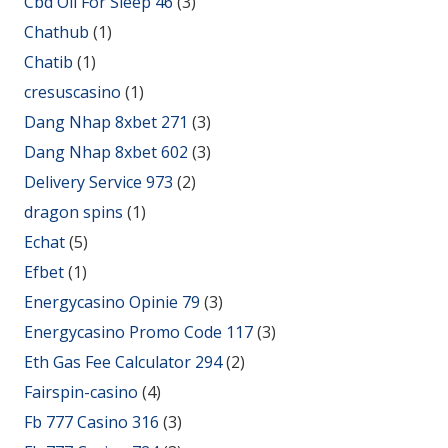
Cbd Oil For Sleep 46
(3)
Chathub
(1)
Chatib
(1)
cresuscasino
(1)
Dang Nhap 8xbet 271
(3)
Dang Nhap 8xbet 602
(3)
Delivery Service 973
(2)
dragon spins
(1)
Echat
(5)
Efbet
(1)
Energycasino Opinie 79
(3)
Energycasino Promo Code 117
(3)
Eth Gas Fee Calculator 294
(2)
Fairspin-casino
(4)
Fb 777 Casino 316
(3)