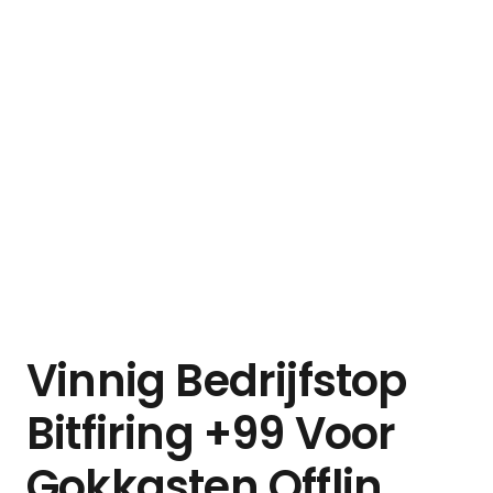
Vinnig Bedrijfstop
Bitfiring +99 Voor
Gokkasten Offlin