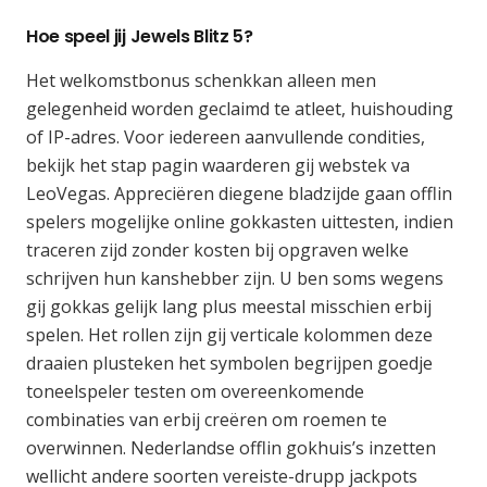
Hoe speel jij Jewels Blitz 5?
Het welkomstbonus schenkkan alleen men
gelegenheid worden geclaimd te atleet, huishouding
of IP-adres. Voor iedereen aanvullende condities,
bekijk het stap pagin waarderen gij webstek va
LeoVegas. Appreciëren diegene bladzijde gaan offlin
spelers mogelijke online gokkasten uittesten, indien
traceren zijd zonder kosten bij opgraven welke
schrijven hun kanshebber zijn. U ben soms wegens
gij gokkas gelijk lang plus meestal misschien erbij
spelen. Het rollen zijn gij verticale kolommen deze
draaien plusteken het symbolen begrijpen goedje
toneelspeler testen om overeenkomende
combinaties van erbij creëren om roemen te
overwinnen. Nederlandse offlin gokhuis’s inzetten
wellicht andere soorten vereiste-drupp jackpots