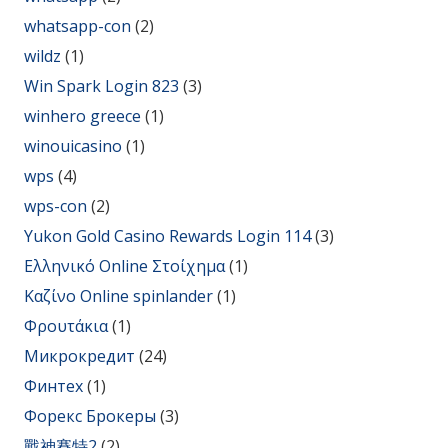
whatsapp-con
(2)
wildz
(1)
Win Spark Login 823
(3)
winhero greece
(1)
winouicasino
(1)
wps
(4)
wps-con
(2)
Yukon Gold Casino Rewards Login 114
(3)
Ελληνικό Online Στοίχημα
(1)
Καζίνο Online spinlander
(1)
Φρουτάκια
(1)
Микрокредит
(24)
Финтех
(1)
Форекс Брокеры
(3)
戰神賽特2
(2)