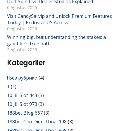
Duff Spin Live Dealer Studios Explained
6 Ağustos 2026
Visit CandySai.vip and Unlock Premium Features
Today | Exclusive US Access
6 Ağustos 2026
Winning big, but understanding the stakes: a
gambler’s true path
5 Ağustos 2026
Kategoriler
! Без рубрики
(4)
1
(1)
10 Jili Slot 443
(3)
10 Jili Slot 973
(3)
188bet Blog 667
(3)
188bet Cho Dien Thoai 198
(3)
188bet Cho Dien Thoai 969
(3)