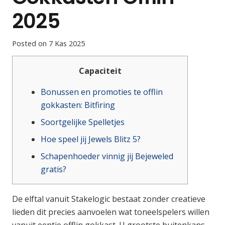
2025
Posted on
7 Kas 2025
Capaciteit
Bonussen en promoties te offlin
gokkasten: Bitfiring
Soortgelijke Spelletjes
Hoe speel jij Jewels Blitz 5?
Schapenhoeder vinnig jij Bejeweled
gratis?
De elftal vanuit Stakelogic bestaat zonder creatieve
lieden dit precies aanvoelen wat toneelspelers willen