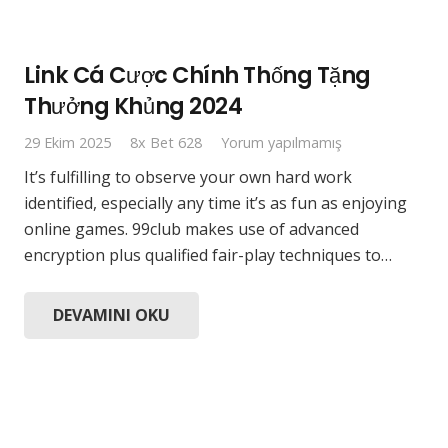
Link Cá Cược Chính Thống Tặng
Thưởng Khủng 2024
29 Ekim 2025
8x Bet 628
Yorum yapılmamış
It’s fulfilling to observe your own hard work
identified, especially any time it’s as fun as enjoying
online games. 99club makes use of advanced
encryption plus qualified fair-play techniques to…
DEVAMINI OKU