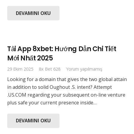
DEVAMINI OKU
Tải App 8xbet: Hướng Dẫn Chi Tiết
Mới Nhất 2025
29 Ekim 2025
8x Bet 628
Yorum yapılmamış
Looking for a domain that gives the two global attain
in addition to solid Oughout .S. intent? Attempt
.US.COM regarding your subsequent on-line venture
plus safe your current presence inside…
DEVAMINI OKU