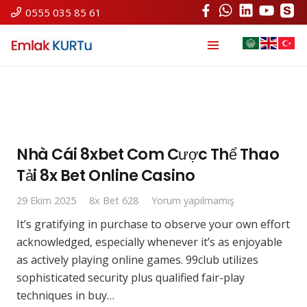
0555 035 85 61
Nhà Cái 8xbet Com Cược Thể Thao
Tải 8x Bet Online Casino
29 Ekim 2025
8x Bet 628
Yorum yapılmamış
It’s gratifying in purchase to observe your own effort
acknowledged, especially whenever it’s as enjoyable
as actively playing online games. 99club utilizes
sophisticated security plus qualified fair-play
techniques in buy…