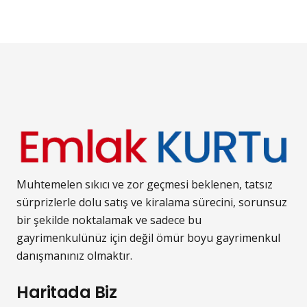
Muhtemelen sıkıcı ve zor geçmesi beklenen, tatsız
sürprizlerle dolu satış ve kiralama sürecini, sorunsuz
bir şekilde noktalamak ve sadece bu
gayrimenkulünüz için değil ömür boyu gayrimenkul
danışmanınız olmaktır.
Haritada Biz