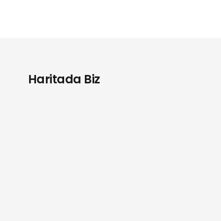
Haritada Biz