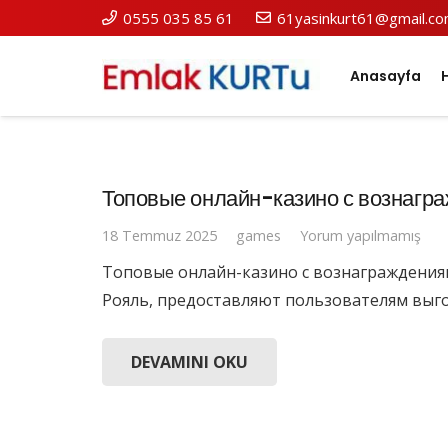
0555 035 85 61
61yasinkurt61@gmail.c
Anasayfa
Топовые онлайн-казино с вознагр
18 Temmuz 2025
games
Yorum yapılmamış
Топовые онлайн-казино с вознаграждения
Рояль, предоставляют пользователям выго
DEVAMINI OKU