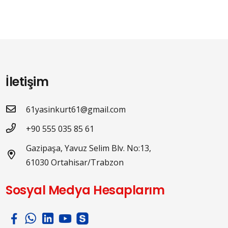
İletişim
61yasinkurt61@gmail.com
+90 555 035 85 61
Gazipaşa, Yavuz Selim Blv. No:13,
61030 Ortahisar/Trabzon
Sosyal Medya Hesaplarım