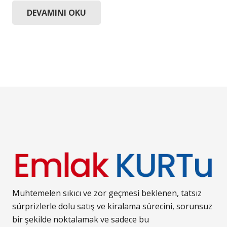
DEVAMINI OKU
Muhtemelen sıkıcı ve zor geçmesi beklenen, tatsız
sürprizlerle dolu satış ve kiralama sürecini, sorunsuz
bir şekilde noktalamak ve sadece bu