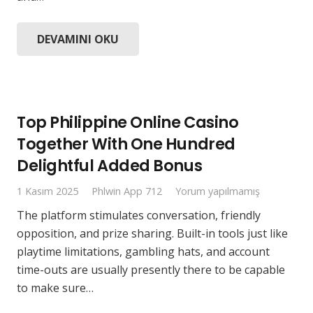
DEVAMINI OKU
Top Philippine Online Casino
Together With One Hundred
Delightful Added Bonus
1 Kasım 2025
Phlwin App 712
Yorum yapılmamış
The platform stimulates conversation, friendly
opposition, and prize sharing. Built-in tools just like
playtime limitations, gambling hats, and account
time-outs are usually presently there to be capable
to make sure…