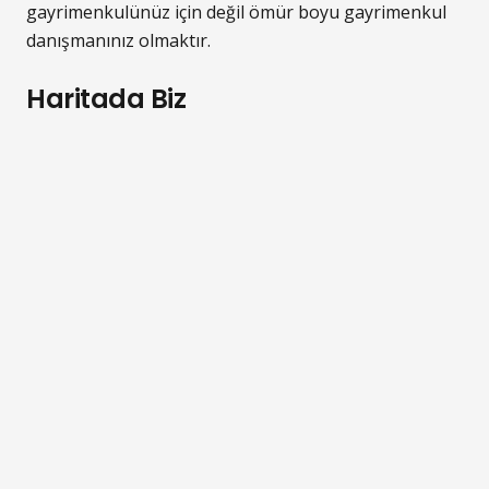
gayrimenkulünüz için değil ömür boyu gayrimenkul
danışmanınız olmaktır.
Haritada Biz