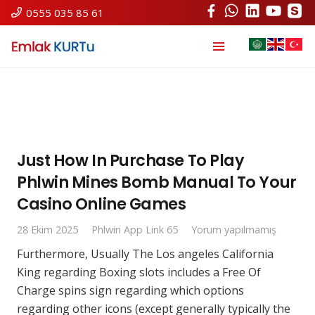
0555 035 85 61
Just How In Purchase To Play
Phlwin Mines Bomb Manual To Your
Casino Online Games
28 Ekim 2025
Phlwin App Link 65
Yorum yapılmamış
Furthermore, Usually The Los angeles California
King regarding Boxing slots includes a Free Of
Charge spins sign regarding which options
regarding other icons (except generally typically the