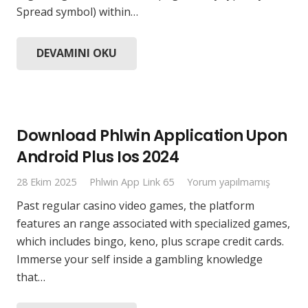
Spread symbol) within…
DEVAMINI OKU
Download Phlwin Application Upon
Android Plus Ios 2024
28 Ekim 2025
Phlwin App Link 65
Yorum yapılmamış
Past regular casino video games, the platform
features an range associated with specialized games,
which includes bingo, keno, plus scrape credit cards.
Immerse your self inside a gambling knowledge
that…