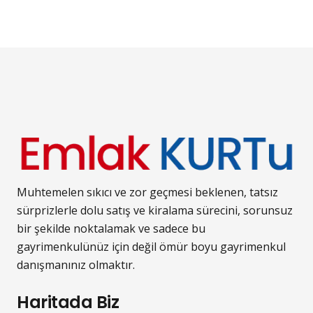
Muhtemelen sıkıcı ve zor geçmesi beklenen, tatsız
sürprizlerle dolu satış ve kiralama sürecini, sorunsuz
bir şekilde noktalamak ve sadece bu
gayrimenkulünüz için değil ömür boyu gayrimenkul
danışmanınız olmaktır.
Haritada Biz