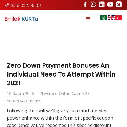
0555 035 85 61
Zero Down Payment Bonuses An
Individual Need To Attempt Within
2021
10 Kasım 2025
Playcroco Online Casino 23
Yorum yapılmamış
Following that will we’ll give you a much needed
power enhance within the form of specific coupon
code. Once you’ve redeemed this specific discount