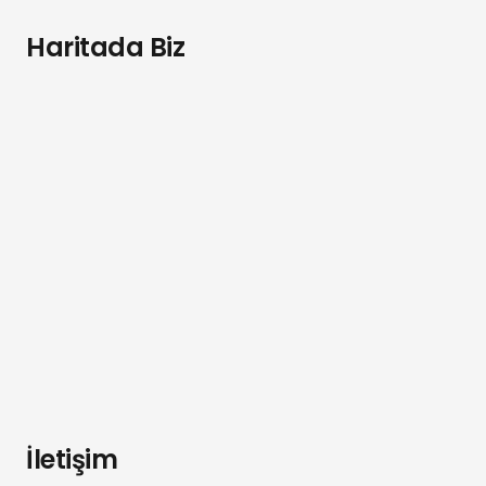
Haritada Biz
İletişim