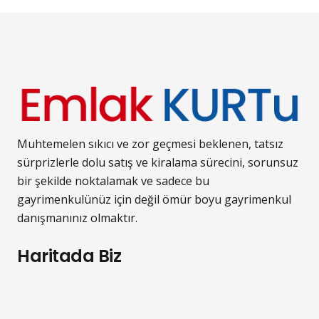
Muhtemelen sıkıcı ve zor geçmesi beklenen, tatsız
sürprizlerle dolu satış ve kiralama sürecini, sorunsuz
bir şekilde noktalamak ve sadece bu
gayrimenkulünüz için değil ömür boyu gayrimenkul
danışmanınız olmaktır.
Haritada Biz