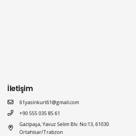
İletişim
61yasinkurt61@gmail.com
+90 555 035 85 61
Gazipaşa, Yavuz Selim Blv. No:13, 61030
Ortahisar/Trabzon