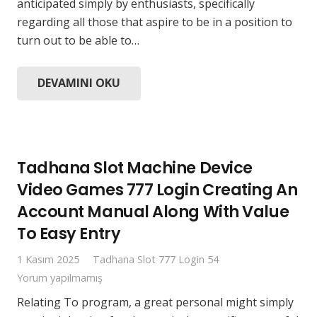
anticipated simply by enthusiasts, specifically
regarding all those that aspire to be in a position to
turn out to be able to…
DEVAMINI OKU
Tadhana Slot Machine Device
Video Games 777 Login Creating An
Account Manual Along With Value
To Easy Entry
1 Kasım 2025
Tadhana Slot 777 Login 54
Yorum yapılmamış
Relating To program, a great personal might simply