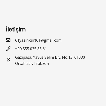
İletişim
61yasinkurt61@gmail.com
+90 555 035 85 61
Gazipaşa, Yavuz Selim Blv. No:13, 61030
Ortahisar/Trabzon
Sosyal Medya Hesaplarım