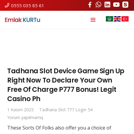
0555 035 85 61
Tadhana Slot Device Game Sign Up
Right Now To Declare Your Own
Free Of Charge P777 Bonus! Legit
Casino Ph
1 Kasım 2025
Tadhana Slot 777 Login 54
Yorum yapılmamış
These Sorts Of Folks also offer you a choice of