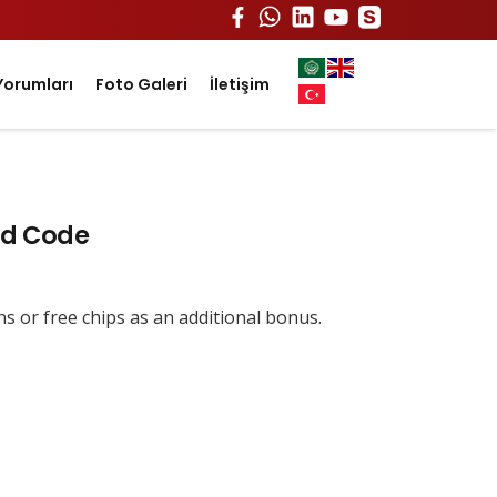
Yorumları
Foto Galeri
İletişim
rd Code
s or free chips as an additional bonus.