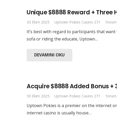
Unique $8888 Reward + Three H
30 Ekim 2025
Uptown Pokies Casino 271
Yorum
It’s best with regard to participants that wan
sofa or riding the educate, Uptown…
DEVAMINI OKU
Acquire $8888 Added Bonus + 
30 Ekim 2025
Uptown Pokies Casino 271
Yorum
Uptown Pokies is a premier on the internet on
internet casino is usually house…