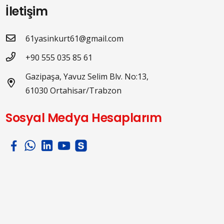
İletişim
61yasinkurt61@gmail.com
+90 555 035 85 61
Gazipaşa, Yavuz Selim Blv. No:13,
61030 Ortahisar/Trabzon
Sosyal Medya Hesaplarım