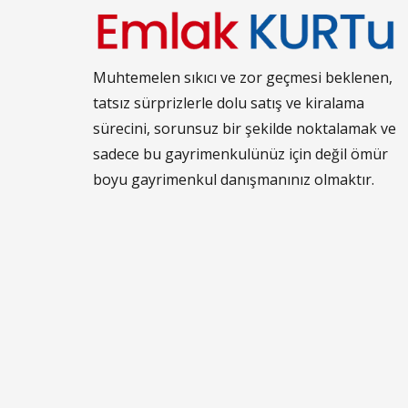
Muhtemelen sıkıcı ve zor geçmesi beklenen,
tatsız sürprizlerle dolu satış ve kiralama
sürecini, sorunsuz bir şekilde noktalamak ve
sadece bu gayrimenkulünüz için değil ömür
boyu gayrimenkul danışmanınız olmaktır.