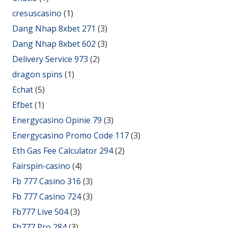
cresuscasino
(1)
Dang Nhap 8xbet 271
(3)
Dang Nhap 8xbet 602
(3)
Delivery Service 973
(2)
dragon spins
(1)
Echat
(5)
Efbet
(1)
Energycasino Opinie 79
(3)
Energycasino Promo Code 117
(3)
Eth Gas Fee Calculator 294
(2)
Fairspin-casino
(4)
Fb 777 Casino 316
(3)
Fb 777 Casino 724
(3)
Fb777 Live 504
(3)
Fb777 Pro 284
(3)