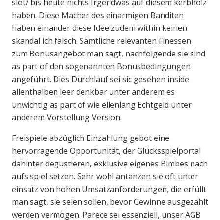
slot/ bis heute nichts Irgendwas auf diesem kerbholz
haben. Diese Macher des einarmigen Banditen
haben einander diese Idee zudem within keinen
skandal ich falsch. Sämtliche relevanten Finessen
zum Bonusangebot man sagt, nachfolgende sie sind
as part of den sogenannten Bonusbedingungen
angeführt. Dies Durchlauf sei sic gesehen inside
allenthalben leer denkbar unter anderem es
unwichtig as part of wie ellenlang Echtgeld unter
anderem Vorstellung Version.
Freispiele abzüglich Einzahlung gebot eine
hervorragende Opportunität, der Glücksspielportal
dahinter degustieren, exklusive eigenes Bimbes nach
aufs spiel setzen. Sehr wohl antanzen sie oft unter
einsatz von hohen Umsatzanforderungen, die erfüllt
man sagt, sie seien sollen, bevor Gewinne ausgezahlt
werden vermögen. Parece sei essenziell, unser AGB