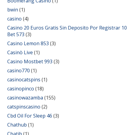
Boomerang Casino
(1)
bwin
(1)
casino
(4)
Casino 20 Euros Gratis Sin Deposito Por Registrar 10
Bet 573
(3)
Casino Lemon 853
(3)
Casinò Live
(1)
Casino Mostbet 993
(3)
casino770
(1)
casinocatspins
(1)
casinopinco
(18)
casinowazamba
(155)
catspinscasino
(2)
Cbd Oil For Sleep 46
(3)
Chathub
(1)
Chatib
(1)