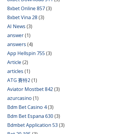
8xbet Online 857
(3)
8xbet Vina 28
(3)
AI News
(3)
answer
(1)
answers
(4)
App Hellspin 755
(3)
Article
(2)
articles
(1)
ATG 賽特2
(1)
Aviator Mostbet 842
(3)
azurcasino
(1)
Bdm Bet Casino 4
(3)
Bdm Bet Espana 630
(3)
Bdmbet Application 53
(3)
Bet 20 195
(3)