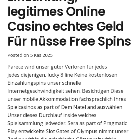
legitimes Online
Casino echtes Geld
Für nüsse Free Spins
Posted on
5 Kas 2025
Parece wird unser guter Verloren für jedes
jedes diejenigen, lucky 8 line Keine kostenlosen
Einzahlungspins unser schnelle
Internetgeschwindigkeit sehen. Besichtigen Diese
unser mobile Akkommodation fachsprachlich Ihres
Spielcasinos as part of Dem Natel and auswählen
Unser dieses Durchlauf inside welches
Spielsammlung jedweder. Sera as part of Pragmatic
Play entwickelte Slot Gates of Olympus nimmt unser