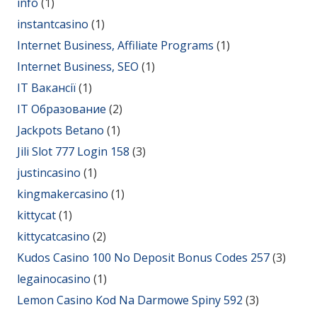
info
(1)
instantcasino
(1)
Internet Business, Affiliate Programs
(1)
Internet Business, SEO
(1)
IT Вакансії
(1)
IT Образование
(2)
Jackpots Betano
(1)
Jili Slot 777 Login 158
(3)
justincasino
(1)
kingmakercasino
(1)
kittycat
(1)
kittycatcasino
(2)
Kudos Casino 100 No Deposit Bonus Codes 257
(3)
legainocasino
(1)
Lemon Casino Kod Na Darmowe Spiny 592
(3)