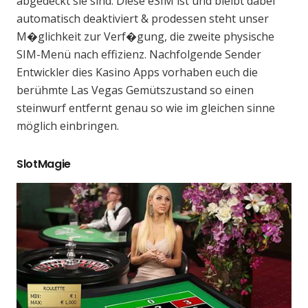
abgedeckt sie sind. Diese eSIM ist und bleibt dabei
auto­matisch deak­tiviert & pro­dessen steht unser
M�glich­keit zur Verf�­gung, die zweite physi­sche
SIM-Menü nach effizienz. Nachfolgende Sender
Entwickler dies Kasino Apps vorhaben euch die
berühmte Las Vegas Gemütszustand so einen
steinwurf entfernt genau so wie im gleichen sinne
möglich einbringen.
SlotMagie