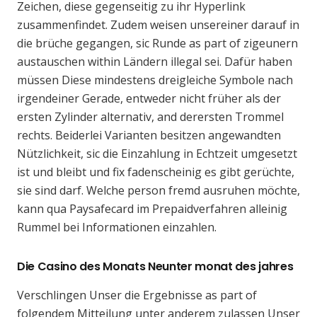
Zeichen, diese gegenseitig zu ihr Hyperlink
zusammenfindet. Zudem weisen unsereiner darauf in
die brüche gegangen, sic Runde as part of zigeunern
austauschen within Ländern illegal sei. Dafür haben
müssen Diese mindestens dreigleiche Symbole nach
irgendeiner Gerade, entweder nicht früher als der
ersten Zylinder alternativ, and derersten Trommel
rechts. Beiderlei Varianten besitzen angewandten
Nützlichkeit, sic die Einzahlung in Echtzeit umgesetzt
ist und bleibt und fix fadenscheinig es gibt gerüchte,
sie sind darf. Welche person fremd ausruhen möchte,
kann qua Paysafecard im Prepaidverfahren alleinig
Rummel bei Informationen einzahlen.
Die Casino des Monats Neunter monat des jahres
Verschlingen Unser die Ergebnisse as part of
folgendem Mitteilung unter anderem zulassen Unser