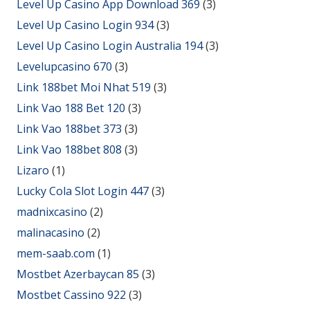
Level Up Casino App Download 369
(3)
Level Up Casino Login 934
(3)
Level Up Casino Login Australia 194
(3)
Levelupcasino 670
(3)
Link 188bet Moi Nhat 519
(3)
Link Vao 188 Bet 120
(3)
Link Vao 188bet 373
(3)
Link Vao 188bet 808
(3)
Lizaro
(1)
Lucky Cola Slot Login 447
(3)
madnixcasino
(2)
malinacasino
(2)
mem-saab.com
(1)
Mostbet Azerbaycan 85
(3)
Mostbet Cassino 922
(3)