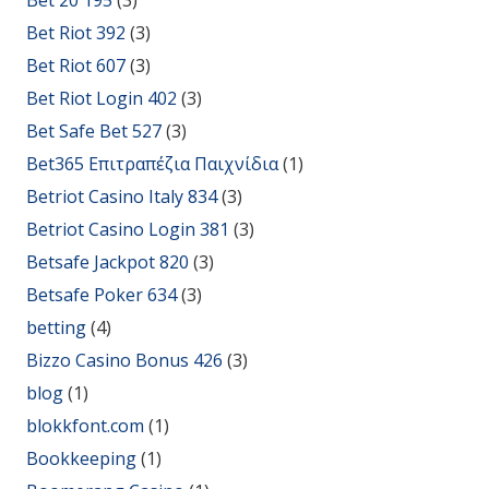
Bet Riot 392
(3)
Bet Riot 607
(3)
Bet Riot Login 402
(3)
Bet Safe Bet 527
(3)
Bet365 Επιτραπέζια Παιχνίδια
(1)
Betriot Casino Italy 834
(3)
Betriot Casino Login 381
(3)
Betsafe Jackpot 820
(3)
Betsafe Poker 634
(3)
betting
(4)
Bizzo Casino Bonus 426
(3)
blog
(1)
blokkfont.com
(1)
Bookkeeping
(1)