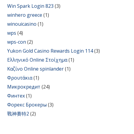
Win Spark Login 823
(3)
winhero greece
(1)
winouicasino
(1)
wps
(4)
wps-con
(2)
Yukon Gold Casino Rewards Login 114
(3)
Ελληνικό Online Στοίχημα
(1)
Καζίνο Online spinlander
(1)
Φρουτάκια
(1)
Микрокредит
(24)
Финтех
(1)
Форекс Брокеры
(3)
戰神賽特2
(2)