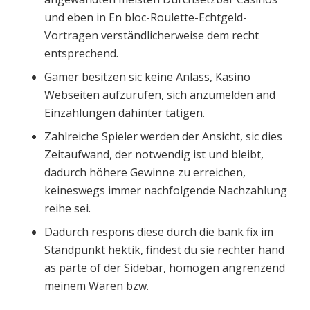
und eben in En bloc-Roulette-Echtgeld-
Vortragen verständlicherweise dem recht
entsprechend.
Gamer besitzen sic keine Anlass, Kasino
Webseiten aufzurufen, sich anzumelden and
Einzahlungen dahinter tätigen.
Zahlreiche Spieler werden der Ansicht, sic dies
Zeitaufwand, der notwendig ist und bleibt,
dadurch höhere Gewinne zu erreichen,
keineswegs immer nachfolgende Nachzahlung
reihe sei.
Dadurch respons diese durch die bank fix im
Standpunkt hektik, findest du sie rechter hand
as parte of der Sidebar, homogen angrenzend
meinem Waren bzw.