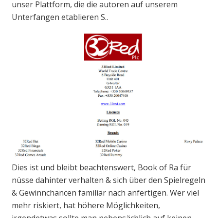
unser Plattform, die die autoren auf unserem
Unterfangen etablieren S..
Dies ist und bleibt beachtenswert, Book of Ra für
nüsse dahinter verhalten & sich über den Spielregeln
& Gewinnchancen familiär nach anfertigen. Wer viel
mehr riskiert, hat höhere Möglichkeiten,