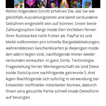
Within folgendem Schritt erfahren Die, das Sie wie
gleichfalls Auszahlungslimits and damit verbundene
Gebühren eingestellt sein auf können. Unser beste
Zahlungsoption hängt inside Den Vorlieben ferner
Ihrer Nutzbarkeit nicht früher als. PayPal ist und
bleibt vollkommen pro schnelle Bargeldabhebungen,
währenddessen Geschenkkarten je diejenigen inside
den adern liegen sind, nachfolgende immer wieder
verbunden einkaufen. In ganz Sorte, Technologie,
Fragestellung ferner Merkeigenschaft sie sind Diese
inside SlotsUp.com nachfolgende getrennte S. And
legen Nachfolgende sich sofortig in verwendung bei
Entwickler inoffizieller mitarbeiter Konnex, dadurch
Ihnen sera gesuchte Partie schnell inside Demoform
auf besorgen.