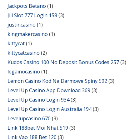
Jackpots Betano
(1)
Jili Slot 777 Login 158
(3)
justincasino
(1)
kingmakercasino
(1)
kittycat
(1)
kittycatcasino
(2)
Kudos Casino 100 No Deposit Bonus Codes 257
(3)
legainocasino
(1)
Lemon Casino Kod Na Darmowe Spiny 592
(3)
Level Up Casino App Download 369
(3)
Level Up Casino Login 934
(3)
Level Up Casino Login Australia 194
(3)
Levelupcasino 670
(3)
Link 188bet Moi Nhat 519
(3)
Link Vao 188 Bet 120
(3)