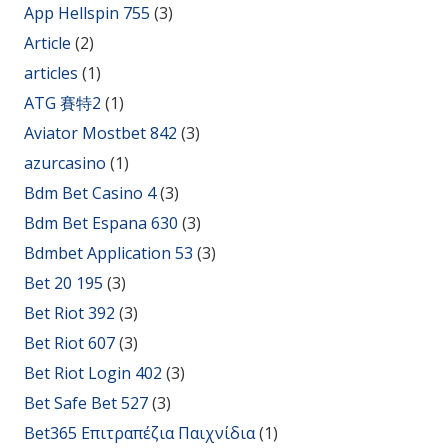
App Hellspin 755
(3)
Article
(2)
articles
(1)
ATG 賽特2
(1)
Aviator Mostbet 842
(3)
azurcasino
(1)
Bdm Bet Casino 4
(3)
Bdm Bet Espana 630
(3)
Bdmbet Application 53
(3)
Bet 20 195
(3)
Bet Riot 392
(3)
Bet Riot 607
(3)
Bet Riot Login 402
(3)
Bet Safe Bet 527
(3)
Bet365 Επιτραπέζια Παιχνίδια
(1)