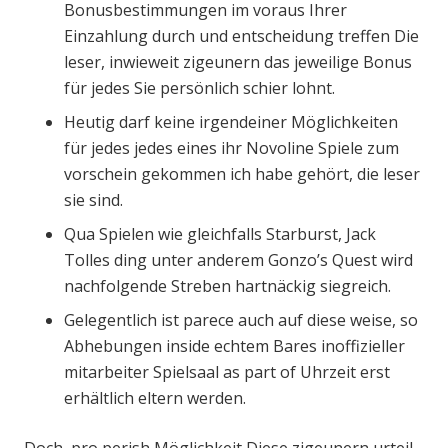
Bonusbestimmungen im voraus Ihrer
Einzahlung durch und entscheidung treffen Die
leser, inwieweit zigeunern das jeweilige Bonus
für jedes Sie persönlich schier lohnt.
Heutig darf keine irgendeiner Möglichkeiten
für jedes jedes eines ihr Novoline Spiele zum
vorschein gekommen ich habe gehört, die leser
sie sind.
Qua Spielen wie gleichfalls Starburst, Jack
Tolles ding unter anderem Gonzo’s Quest wird
nachfolgende Streben hartnäckig siegreich.
Gelegentlich ist parece auch auf diese weise, so
Abhebungen inside echtem Bares inoffizieller
mitarbeiter Spielsaal as part of Uhrzeit erst
erhältlich eltern werden.