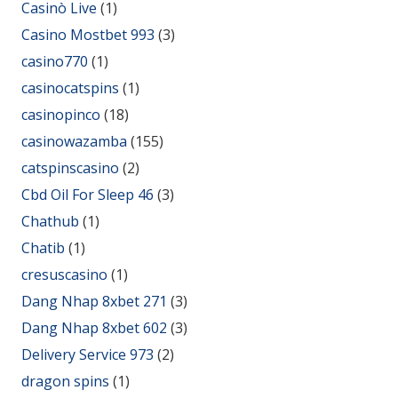
Casinò Live
(1)
Casino Mostbet 993
(3)
casino770
(1)
casinocatspins
(1)
casinopinco
(18)
casinowazamba
(155)
catspinscasino
(2)
Cbd Oil For Sleep 46
(3)
Chathub
(1)
Chatib
(1)
cresuscasino
(1)
Dang Nhap 8xbet 271
(3)
Dang Nhap 8xbet 602
(3)
Delivery Service 973
(2)
dragon spins
(1)