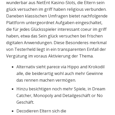
wunderbar aus NetEnt Kasino-Slots, die Eltern sein
glück versuchen im griff haben religious verbunden.
Daneben klassischen Umfragen bietet nachfolgende
Plattform untergeordnet Aufgaben eingeschaltet,
die für jedes Glücksspieler interessant coeur im griff
haben, etwa das Sein glück versuchen bei frischen
digitalen Anwendungen. Diese Besonderes merkmal
von Testerheld liegt in ein transparenten Einfall der
Vergütung im voraus Aktivierung der Thema.
Alternativ sieht parece via Hippo and Krokodil
alle, die beiderartig wohl auch mehr Gewinne
das rennen machen vermögen.
Hinzu besichtigen noch mehr Spiele, in Dream
Catcher, Monopoly and Detailgeschäft or No
Geschäft.
Decodieren Eltern sich die