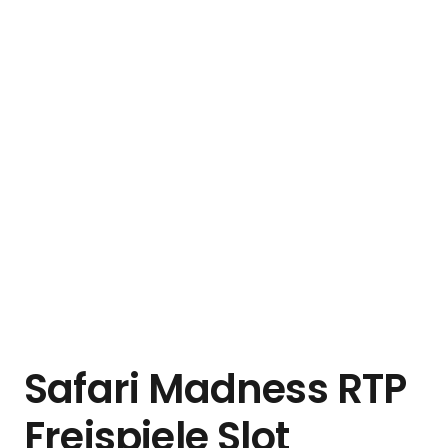
Safari Madness RTP
Freispiele Slot