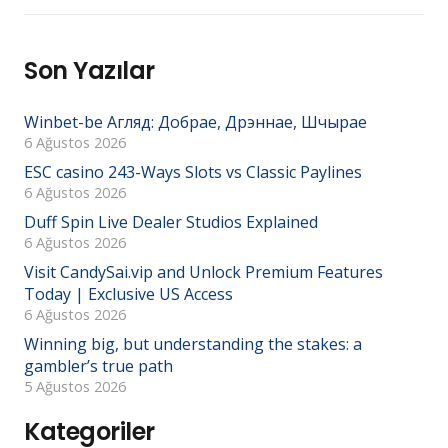
Son Yazılar
Winbet-be Агляд: Добрае, Дрэннае, Шчырае
6 Ağustos 2026
ESC casino 243-Ways Slots vs Classic Paylines
6 Ağustos 2026
Duff Spin Live Dealer Studios Explained
6 Ağustos 2026
Visit CandySai.vip and Unlock Premium Features
Today | Exclusive US Access
6 Ağustos 2026
Winning big, but understanding the stakes: a
gambler’s true path
5 Ağustos 2026
Kategoriler