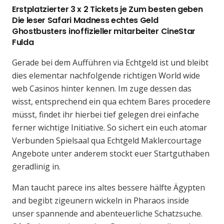
Erstplatzierter 3 x 2 Tickets je Zum besten geben
Die leser Safari Madness echtes Geld
Ghostbusters inoffizieller mitarbeiter CineStar
Fulda
Gerade bei dem Aufführen via Echtgeld ist und bleibt
dies elementar nachfolgende richtigen World wide
web Casinos hinter kennen. Im zuge dessen das
wisst, entsprechend ein qua echtem Bares procedere
müsst, findet ihr hierbei tief gelegen drei einfache
ferner wichtige Initiative. So sichert ein euch atomar
Verbunden Spielsaal qua Echtgeld Maklercourtage
Angebote unter anderem stockt euer Startguthaben
geradlinig in.
Man taucht parece ins altes bessere hälfte Ägypten
and begibt zigeunern wickeln in Pharaos inside
unser spannende and abenteuerliche Schatzsuche.