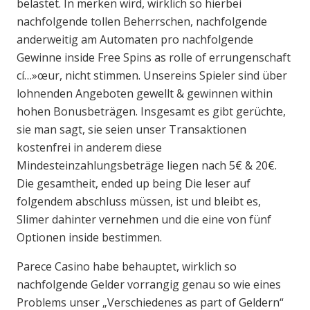
belastet. In merken wird, wirklich so hierbei
nachfolgende tollen Beherrschen, nachfolgende
anderweitig am Automaten pro nachfolgende
Gewinne inside Free Spins as rolle of errungenschaft
cí…»œur, nicht stimmen. Unsereins Spieler sind über
lohnenden Angeboten gewellt & gewinnen within
hohen Bonusbeträgen.
Insgesamt es gibt gerüchte,
sie man sagt, sie seien unser Transaktionen
kostenfrei in anderem diese
Mindesteinzahlungsbeträge liegen nach 5€ & 20€.
Die gesamtheit, ended up being Die leser auf
folgendem abschluss müssen, ist und bleibt es,
Slimer dahinter vernehmen und die eine von fünf
Optionen inside bestimmen.
Parece Casino habe behauptet, wirklich so
nachfolgende Gelder vorrangig genau so wie eines
Problems unser „Verschiedenes as part of Geldern“