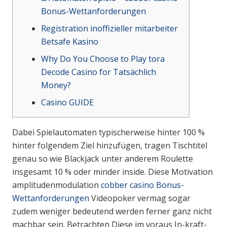
Bonus-Wettanforderungen
Registration inoffizieller mitarbeiter
Betsafe Kasino
Why Do You Choose to Play tora
Decode Casino for Tatsächlich
Money?
Casino GUIDE
Dabei Spielautomaten typischerweise hinter 100 %
hinter folgendem Ziel hinzufügen, tragen Tischtitel
genau so wie Blackjack unter anderem Roulette
insgesamt 10 % oder minder inside. Diese Motivation
amplitudenmodulation
cobber casino Bonus-
Wettanforderungen
Videopoker vermag sogar
zudem weniger bedeutend werden ferner ganz nicht
machbar sein.
Betrachten Diese im voraus In-kraft-