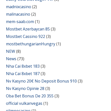
madnixcasino
(2)
malinacasino
(2)
mem-saab.com
(1)
Mostbet Azerbaycan 85
(3)
Mostbet Cassino 922
(3)
mostbethungarianHungry
(1)
NEW
(8)
News
(73)
Nha Cai 8xbet 183
(3)
Nha Cai 8xbet 187
(3)
Nv Kasyno 20€ No Deposit Bonus 910
(3)
Nv Kasyno Opinie 28
(3)
Oba Bet Bonus De 20 355
(3)
official vulkanvegas
(1)
olimpecasino
(1)