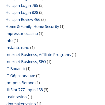
Hellspin Login 785
(3)
Hellspin Login 828
(3)
Hellspin Review 466
(3)
Home & Family, Home Security
(1)
impressariocasino
(1)
info
(1)
instantcasino
(1)
Internet Business, Affiliate Programs
(1)
Internet Business, SEO
(1)
IT Вакансії
(1)
IT Образование
(2)
Jackpots Betano
(1)
Jili Slot 777 Login 158
(3)
justincasino
(1)
kingmakercasino
(1)