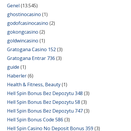
Genel
(13.545)
ghostinocasino
(1)
godofcasinocasino
(2)
gokongcasino
(2)
goldwincasino
(1)
Gratogana Casino 152
(3)
Gratogana Entrar 736
(3)
guide
(1)
Haberler
(6)
Health & Fitness, Beauty
(1)
Hell Spin Bonus Bez Depozytu 348
(3)
Hell Spin Bonus Bez Depozytu 58
(3)
Hell Spin Bonus Bez Depozytu 747
(3)
Hell Spin Bonus Code 586
(3)
Hell Spin Casino No Deposit Bonus 359
(3)