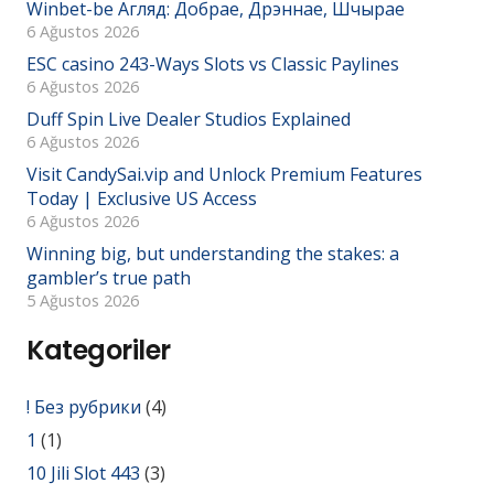
Winbet-be Агляд: Добрае, Дрэннае, Шчырае
6 Ağustos 2026
ESC casino 243-Ways Slots vs Classic Paylines
6 Ağustos 2026
Duff Spin Live Dealer Studios Explained
6 Ağustos 2026
Visit CandySai.vip and Unlock Premium Features
Today | Exclusive US Access
6 Ağustos 2026
Winning big, but understanding the stakes: a
gambler’s true path
5 Ağustos 2026
Kategoriler
! Без рубрики
(4)
1
(1)
10 Jili Slot 443
(3)