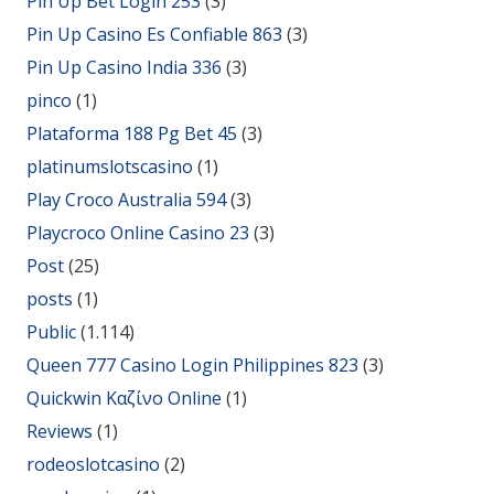
Pin Up Bet Login 253
(3)
Pin Up Casino Es Confiable 863
(3)
Pin Up Casino India 336
(3)
pinco
(1)
Plataforma 188 Pg Bet 45
(3)
platinumslotscasino
(1)
Play Croco Australia 594
(3)
Playcroco Online Casino 23
(3)
Post
(25)
posts
(1)
Public
(1.114)
Queen 777 Casino Login Philippines 823
(3)
Quickwin Καζίνο Online
(1)
Reviews
(1)
rodeoslotcasino
(2)