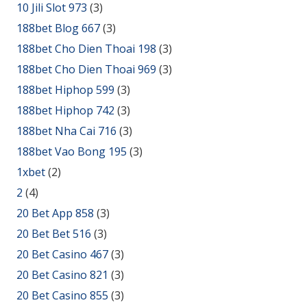
10 Jili Slot 973
(3)
188bet Blog 667
(3)
188bet Cho Dien Thoai 198
(3)
188bet Cho Dien Thoai 969
(3)
188bet Hiphop 599
(3)
188bet Hiphop 742
(3)
188bet Nha Cai 716
(3)
188bet Vao Bong 195
(3)
1xbet
(2)
2
(4)
20 Bet App 858
(3)
20 Bet Bet 516
(3)
20 Bet Casino 467
(3)
20 Bet Casino 821
(3)
20 Bet Casino 855
(3)