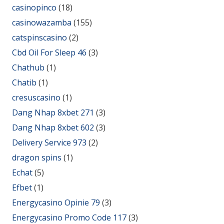
casinopinco
(18)
casinowazamba
(155)
catspinscasino
(2)
Cbd Oil For Sleep 46
(3)
Chathub
(1)
Chatib
(1)
cresuscasino
(1)
Dang Nhap 8xbet 271
(3)
Dang Nhap 8xbet 602
(3)
Delivery Service 973
(2)
dragon spins
(1)
Echat
(5)
Efbet
(1)
Energycasino Opinie 79
(3)
Energycasino Promo Code 117
(3)