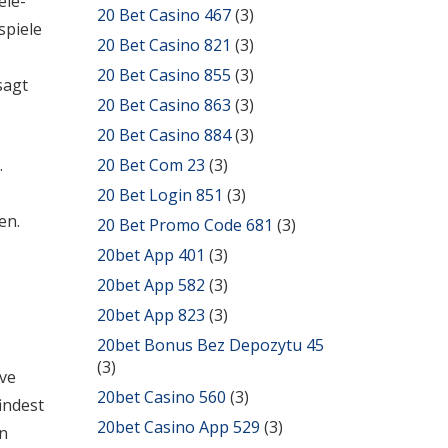
ele-
20 Bet Casino 467
(3)
spiele
20 Bet Casino 821
(3)
20 Bet Casino 855
(3)
sagt
20 Bet Casino 863
(3)
20 Bet Casino 884
(3)
.
20 Bet Com 23
(3)
20 Bet Login 851
(3)
en.
20 Bet Promo Code 681
(3)
20bet App 401
(3)
20bet App 582
(3)
20bet App 823
(3)
20bet Bonus Bez Depozytu 45
(3)
ve
20bet Casino 560
(3)
indest
20bet Casino App 529
(3)
en