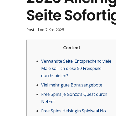
Seite Soforti
Posted on
7 Kas 2025
Content
Verwandte Seite: Entsprechend viele
Male soll ich diese 50 Freispiele
durchspielen?
Viel mehr gute Bonusangebote
Free Spins je Gonzo’s Quest durch
NetEnt
Free Spins Helsingin Spielsaal No