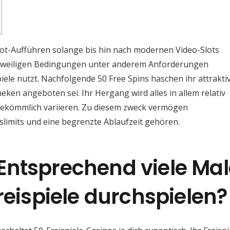
lot-Aufführen solange bis hin nach modernen Video-Slots
jeweiligen Bedingungen unter anderem Anforderungen
piele nutzt. Nachfolgende 50 Free Spins haschen ihr attrakti
heken angeboten sei. Ihr Hergang wird alles in allem relativ
bekömmlich variieren.
Zu diesem zweck vermögen
imits und eine begrenzte Ablaufzeit gehören.
Entsprechend viele Mal
Freispiele durchspielen?