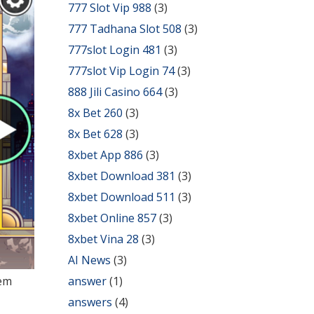
777 Slot Vip 988
(3)
777 Tadhana Slot 508
(3)
777slot Login 481
(3)
777slot Vip Login 74
(3)
888 Jili Casino 664
(3)
8x Bet 260
(3)
8x Bet 628
(3)
8xbet App 886
(3)
8xbet Download 381
(3)
8xbet Download 511
(3)
8xbet Online 857
(3)
8xbet Vina 28
(3)
AI News
(3)
rem
answer
(1)
answers
(4)