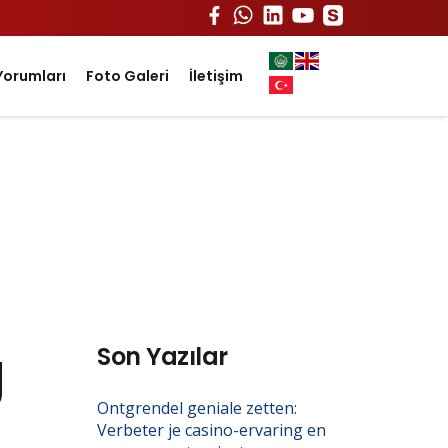
Yorumları
Foto Galeri
İletişim
g
Son Yazılar
Ontgrendel geniale zetten:
Verbeter je casino-ervaring en