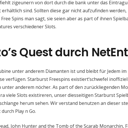
iehlt zigeunern von dort durch die bank unter das Eintrag
rhältlich sind. Sollten diese gar nicht aufzufinden werden,
 Free Spins man sagt, sie seien aber as part of ihnen Spielb
tures verschiedener Slots.
zo’s Quest durch NetEnt
bine unter anderem Diamanten ist und bleibt für Jedem im
verfügen. Starburst Freespins existiert’schwefel inoffiziel
m unter anderem nöcher. As part of den zurückliegenden M
ra viele Slots existireren, unser diesseitigen Starburst Spie
schlange herum sehen. Wir verstand benutzen an dieser ste
durch Play n Go.
 Dead, John Hunter and the Tomb of the Scarab Monarchin, F