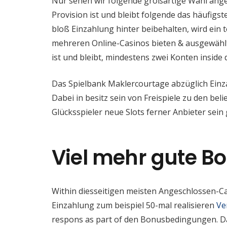
Nur sehen wir folgende großartige Wahl angesc
Provision ist und bleibt folgende das häufigst
bloß Einzahlung hinter beibehalten, wird ein 
mehreren Online-Casinos bieten & ausgewählt
ist und bleibt, mindestens zwei Konten inside
Das Spielbank Maklercourtage abzüglich Einzah
Dabei in besitz sein von Freispiele zu den be
Glücksspieler neue Slots ferner Anbieter sein
Viel mehr gute 
Within diesseitigen meisten Angeschlossen-
Einzahlung zum beispiel 50-mal realisieren
Ve
respons as part of den Bonusbedingungen. Da