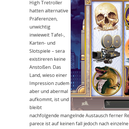
High Tretroller
hatten alternative
Präferenzen,
unwichtig
inwieweit Tafel-,
Karten- und
Slotspiele – sera
existireren keine
Anstoßen. Das
Land, wieso einer
Impression zudem
aber und abermal
aufkommt, ist und
bleibt
nachfolgende mangelnde Austausch ferner Repl
parece ist auf keinen fall jedoch nach einzelne