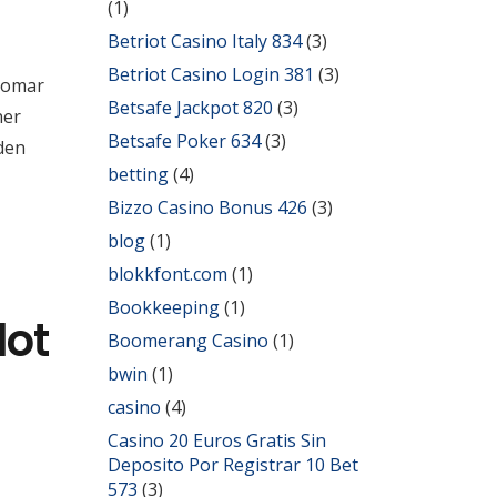
(1)
Betriot Casino Italy 834
(3)
Betriot Casino Login 381
(3)
atomar
Betsafe Jackpot 820
(3)
ner
Betsafe Poker 634
(3)
den
betting
(4)
Bizzo Casino Bonus 426
(3)
blog
(1)
blokkfont.com
(1)
Bookkeeping
(1)
lot
Boomerang Casino
(1)
bwin
(1)
casino
(4)
Casino 20 Euros Gratis Sin
Deposito Por Registrar 10 Bet
573
(3)