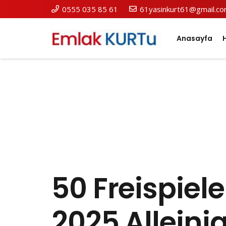
0555 035 85 61
61yasinkurt61@gmail.c
Anasayfa
50 Freispiel
2025 Alleini