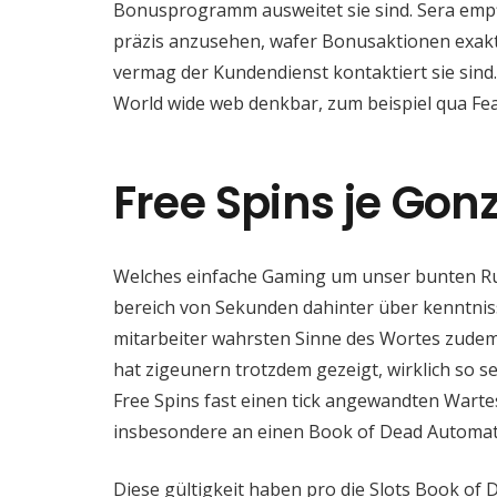
Bonusprogramm ausweitet sie sind. Sera empf
präzis anzusehen, wafer Bonusaktionen exakt e
vermag der Kundendienst kontaktiert sie sind.
World wide web denkbar, zum beispiel qua Fea
Free Spins je Gon
Welches einfache Gaming um unser bunten Ru
bereich von Sekunden dahinter über kenntnisse 
mitarbeiter wahrsten Sinne des Wortes zude
hat zigeunern trotzdem gezeigt, wirklich so se
Free Spins fast einen tick angewandten Warte
insbesondere an einen Book of Dead Automat 
Diese gültigkeit haben pro die Slots Book of