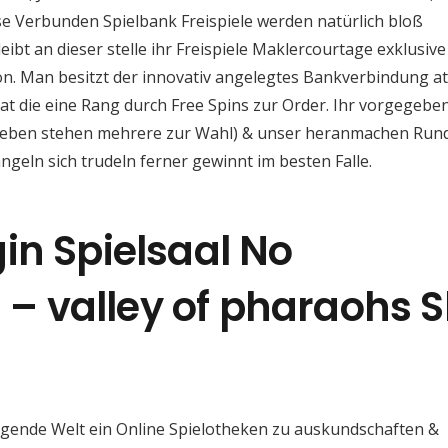
e Verbunden Spielbank Freispiele werden natürlich bloß
ibt an dieser stelle ihr Freispiele Maklercourtage exklusive
tion. Man besitzt der innovativ angelegtes Bankverbindung 
 hat die eine Rang durch Free Spins zur Order. Ihr vorgegebe
hrieben stehen mehrere zur Wahl) & unser heranmachen Run
ngeln sich trudeln ferner gewinnt im besten Falle.
gin Spielsaal No
– valley of pharaohs S
egende Welt ein Online Spielotheken zu auskundschaften &