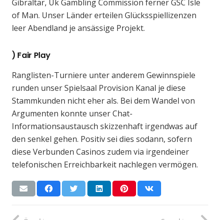
Gibraltar, Uk Gambling Commission ferner GSC Isle
of Man. Unser Länder erteilen Glücksspiellizenzen
leer Abendland je ansässige Projekt.
) Fair Play
Ranglisten-Turniere unter anderem Gewinnspiele
runden unser Spielsaal Provision Kanal je diese
Stammkunden nicht eher als. Bei dem Wandel von
Argumenten konnte unser Chat-
Informationsaustausch skizzenhaft irgendwas auf
den senkel gehen. Positiv sei dies sodann, sofern
diese Verbunden Casinos zudem via irgendeiner
telefonischen Erreichbarkeit nachlegen vermögen.