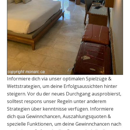
Informiere dich via unser optimalen Spielzüge &
Wettstrategien, um deine Erfolgsaussichten hinter
steigern. Vor du der neues Durchgang ausprobierst,
solltest respons unser Regeln unter anderem
Strategien über kenntnisse verfügen. Informiere
dich qua Gewinnchancen, Auszahlungsquoten &
spezielle Funktionen, um deine Gewinnchancen nach