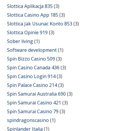
Slottica Aplikacja 835
(3)
Slottica Casino App 185
(3)
Slottica Jak Usunac Konto 853
(3)
Slottica Opinie 919
(3)
Sober living
(1)
Software development
(1)
Spin Bizzo Casino 509
(3)
Spin Casino Canada 436
(3)
Spin Casino Login 914
(3)
Spin Palace Casino 214
(3)
Spin Samurai Australia 690
(3)
Spin Samurai Casino 421
(3)
Spin Samurai Casino 79
(3)
spindragonscasino
(1)
Spinlander Italia
(1)