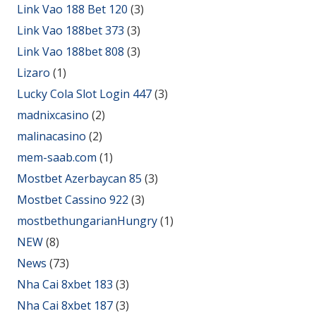
Link Vao 188 Bet 120
(3)
Link Vao 188bet 373
(3)
Link Vao 188bet 808
(3)
Lizaro
(1)
Lucky Cola Slot Login 447
(3)
madnixcasino
(2)
malinacasino
(2)
mem-saab.com
(1)
Mostbet Azerbaycan 85
(3)
Mostbet Cassino 922
(3)
mostbethungarianHungry
(1)
NEW
(8)
News
(73)
Nha Cai 8xbet 183
(3)
Nha Cai 8xbet 187
(3)