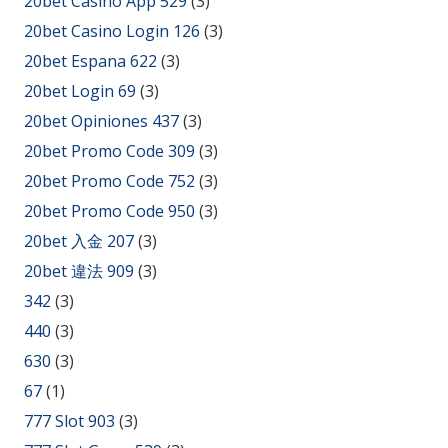
20bet Casino App 529
(3)
20bet Casino Login 126
(3)
20bet Espana 622
(3)
20bet Login 69
(3)
20bet Opiniones 437
(3)
20bet Promo Code 309
(3)
20bet Promo Code 752
(3)
20bet Promo Code 950
(3)
20bet 入金 207
(3)
20bet 違法 909
(3)
342
(3)
440
(3)
630
(3)
67
(1)
777 Slot 903
(3)