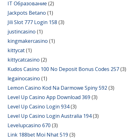
IT Образование
(2)
Jackpots Betano
(1)
Jili Slot 777 Login 158
(3)
justincasino
(1)
kingmakercasino
(1)
kittycat
(1)
kittycatcasino
(2)
Kudos Casino 100 No Deposit Bonus Codes 257
(3)
legainocasino
(1)
Lemon Casino Kod Na Darmowe Spiny 592
(3)
Level Up Casino App Download 369
(3)
Level Up Casino Login 934
(3)
Level Up Casino Login Australia 194
(3)
Levelupcasino 670
(3)
Link 188bet Moi Nhat 519
(3)