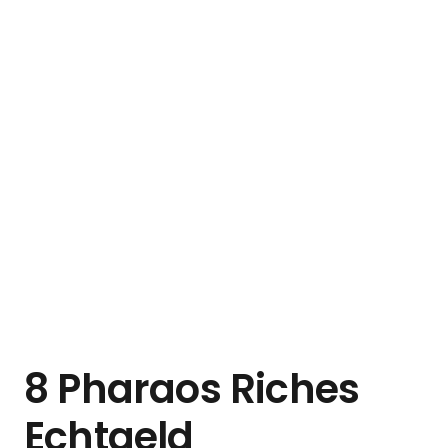
8 Pharaos Riches
Echtgeld