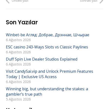
Önceki yazı
Sonraki yazı
Son Yazılar
Winbet-be Агляд: Добрае, Дрэннае, Шчырае
6 Ağustos 2026
ESC casino 243-Ways Slots vs Classic Paylines
6 Ağustos 2026
Duff Spin Live Dealer Studios Explained
6 Ağustos 2026
Visit CandySai.vip and Unlock Premium Features
Today | Exclusive US Access
6 Ağustos 2026
Winning big, but understanding the stakes: a
gambler’s true path
5 Ağustos 2026