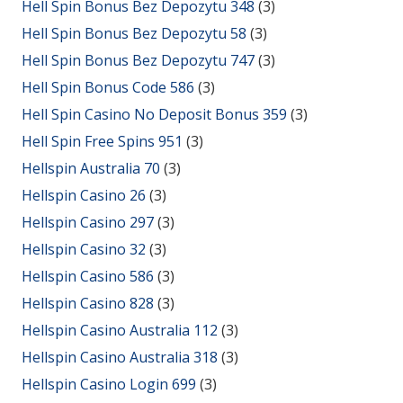
Hell Spin Bonus Bez Depozytu 348
(3)
Hell Spin Bonus Bez Depozytu 58
(3)
Hell Spin Bonus Bez Depozytu 747
(3)
Hell Spin Bonus Code 586
(3)
Hell Spin Casino No Deposit Bonus 359
(3)
Hell Spin Free Spins 951
(3)
Hellspin Australia 70
(3)
Hellspin Casino 26
(3)
Hellspin Casino 297
(3)
Hellspin Casino 32
(3)
Hellspin Casino 586
(3)
Hellspin Casino 828
(3)
Hellspin Casino Australia 112
(3)
Hellspin Casino Australia 318
(3)
Hellspin Casino Login 699
(3)