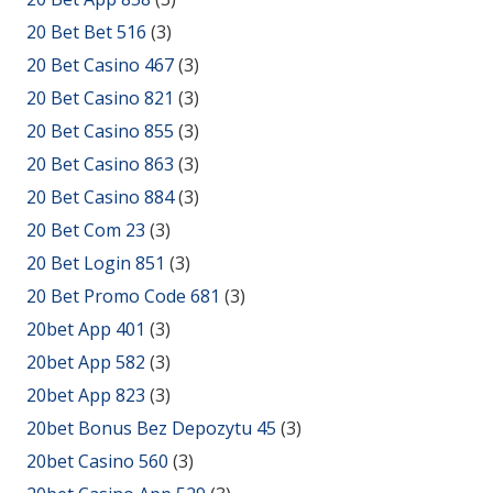
20 Bet Bet 516
(3)
20 Bet Casino 467
(3)
20 Bet Casino 821
(3)
20 Bet Casino 855
(3)
20 Bet Casino 863
(3)
20 Bet Casino 884
(3)
20 Bet Com 23
(3)
20 Bet Login 851
(3)
20 Bet Promo Code 681
(3)
20bet App 401
(3)
20bet App 582
(3)
20bet App 823
(3)
20bet Bonus Bez Depozytu 45
(3)
20bet Casino 560
(3)