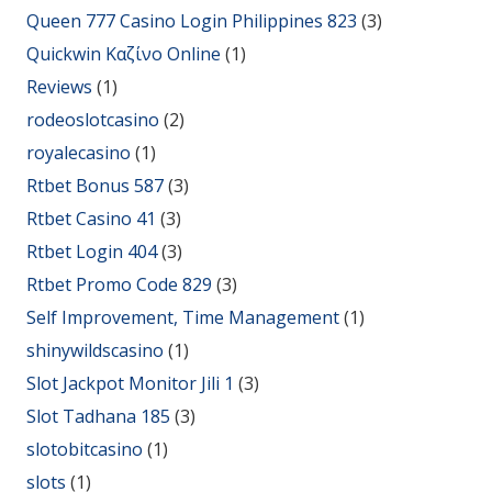
Queen 777 Casino Login Philippines 823
(3)
Quickwin Καζίνο Online
(1)
Reviews
(1)
rodeoslotcasino
(2)
royalecasino
(1)
Rtbet Bonus 587
(3)
Rtbet Casino 41
(3)
Rtbet Login 404
(3)
Rtbet Promo Code 829
(3)
Self Improvement, Time Management
(1)
shinywildscasino
(1)
Slot Jackpot Monitor Jili 1
(3)
Slot Tadhana 185
(3)
slotobitcasino
(1)
slots
(1)