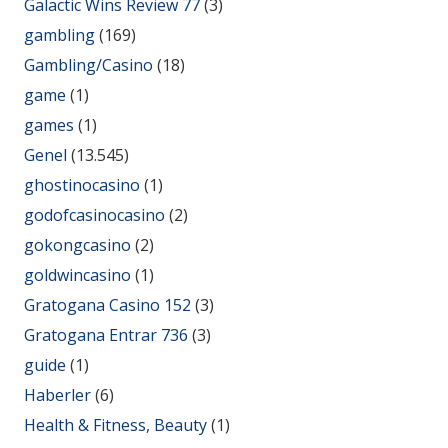
Galactic Wins Review 77
(3)
gambling
(169)
Gambling/Casino
(18)
game
(1)
games
(1)
Genel
(13.545)
ghostinocasino
(1)
godofcasinocasino
(2)
gokongcasino
(2)
goldwincasino
(1)
Gratogana Casino 152
(3)
Gratogana Entrar 736
(3)
guide
(1)
Haberler
(6)
Health & Fitness, Beauty
(1)