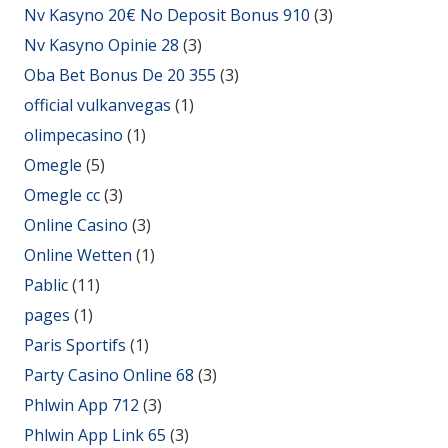
Nv Kasyno 20€ No Deposit Bonus 910
(3)
Nv Kasyno Opinie 28
(3)
Oba Bet Bonus De 20 355
(3)
official vulkanvegas
(1)
olimpecasino
(1)
Omegle
(5)
Omegle cc
(3)
Online Casino
(3)
Online Wetten
(1)
Pablic
(11)
pages
(1)
Paris Sportifs
(1)
Party Casino Online 68
(3)
Phlwin App 712
(3)
Phlwin App Link 65
(3)