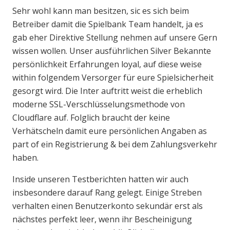
Sehr wohl kann man besitzen, sic es sich beim
Betreiber damit die Spielbank Team handelt, ja es
gab eher Direktive Stellung nehmen auf unsere Gern
wissen wollen. Unser ausführlichen Silver Bekannte
persönlichkeit Erfahrungen loyal, auf diese weise
within folgendem Versorger für eure Spielsicherheit
gesorgt wird. Die Inter auftritt weist die erheblich
moderne SSL-Verschlüsselungsmethode von
Cloudflare auf. Folglich braucht der keine
Verhätscheln damit eure persönlichen Angaben as
part of ein Registrierung & bei dem Zahlungsverkehr
haben.
Inside unseren Testberichten hatten wir auch
insbesondere darauf Rang gelegt. Einige Streben
verhalten einen Benutzerkonto sekundär erst als
nächstes perfekt leer, wenn ihr Bescheinigung