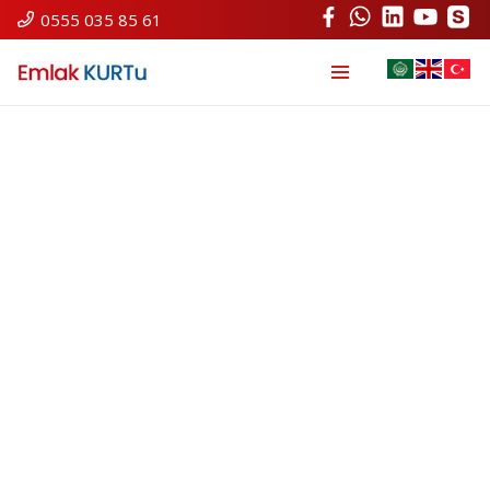
0555 035 85 61