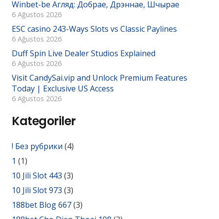
Winbet-be Агляд: Добрае, Дрэннае, Шчырае
6 Ağustos 2026
ESC casino 243-Ways Slots vs Classic Paylines
6 Ağustos 2026
Duff Spin Live Dealer Studios Explained
6 Ağustos 2026
Visit CandySai.vip and Unlock Premium Features
Today | Exclusive US Access
6 Ağustos 2026
Kategoriler
! Без рубрики
(4)
1
(1)
10 Jili Slot 443
(3)
10 Jili Slot 973
(3)
188bet Blog 667
(3)