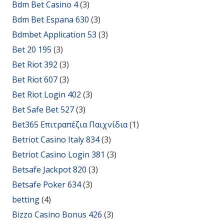
Bdm Bet Casino 4
(3)
Bdm Bet Espana 630
(3)
Bdmbet Application 53
(3)
Bet 20 195
(3)
Bet Riot 392
(3)
Bet Riot 607
(3)
Bet Riot Login 402
(3)
Bet Safe Bet 527
(3)
Bet365 Επιτραπέζια Παιχνίδια
(1)
Betriot Casino Italy 834
(3)
Betriot Casino Login 381
(3)
Betsafe Jackpot 820
(3)
Betsafe Poker 634
(3)
betting
(4)
Bizzo Casino Bonus 426
(3)