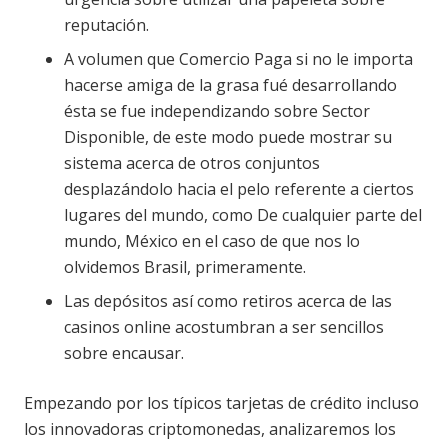
reputación.
A volumen que Comercio Paga si no le importa
hacerse amiga de la grasa fué desarrollando
ésta se fue independizando sobre Sector
Disponible, de este modo puede mostrar su
sistema acerca de otros conjuntos
desplazándolo hacia el pelo referente a ciertos
lugares del mundo, como De cualquier parte del
mundo, México en el caso de que nos lo
olvidemos Brasil, primeramente.
Las depósitos así­ como retiros acerca de las
casinos online acostumbran a ser sencillos
sobre encausar.
Empezando por los tí­picos tarjetas de crédito incluso
los innovadoras criptomonedas, analizaremos los