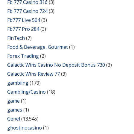
Fb 777 Casino 316
(3)
Fb 777 Casino 724
(3)
Fb777 Live 504
(3)
Fb777 Pro 284
(3)
FinTech
(7)
Food & Beverage, Gourmet
(1)
Forex Trading
(2)
Galactic Wins Casino No Deposit Bonus 730
(3)
Galactic Wins Review 77
(3)
gambling
(170)
Gambling/Casino
(18)
game
(1)
games
(1)
Genel
(13.545)
ghostinocasino
(1)