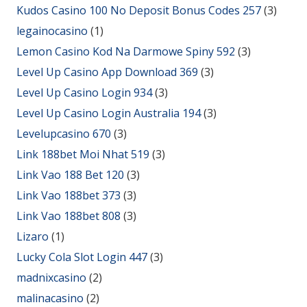
Kudos Casino 100 No Deposit Bonus Codes 257
(3)
legainocasino
(1)
Lemon Casino Kod Na Darmowe Spiny 592
(3)
Level Up Casino App Download 369
(3)
Level Up Casino Login 934
(3)
Level Up Casino Login Australia 194
(3)
Levelupcasino 670
(3)
Link 188bet Moi Nhat 519
(3)
Link Vao 188 Bet 120
(3)
Link Vao 188bet 373
(3)
Link Vao 188bet 808
(3)
Lizaro
(1)
Lucky Cola Slot Login 447
(3)
madnixcasino
(2)
malinacasino
(2)