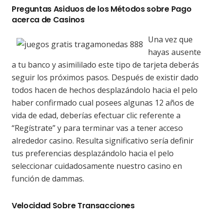
Preguntas Asiduos de los Métodos sobre Pago
acerca de Casinos
Una vez que
hayas ausente
a tu banco y asimililado este tipo de tarjeta deberás
seguir los próximos pasos. Después de existir dado
todos hacen de hechos desplazándolo hacia el pelo
haber confirmado cual posees algunas 12 años de
vida de edad, deberías efectuar clic referente a
“Regístrate” y para terminar vas a tener acceso
alrededor casino. Resulta significativo serí­a definir
tus preferencias desplazándolo hacia el pelo
seleccionar cuidadosamente nuestro casino en
función de dammas.
Velocidad Sobre Transacciones