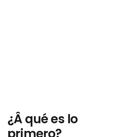
¿Â qué es lo
primero?