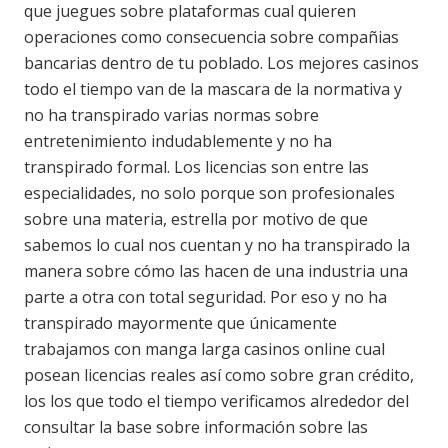
que juegues sobre plataformas cual quieren
operaciones como consecuencia sobre compañias
bancarias dentro de tu poblado. Los mejores casinos
todo el tiempo van de la mascara de la normativa y
no ha transpirado varias normas sobre
entretenimiento indudablemente y no ha
transpirado formal. Los licencias son entre las
especialidades, no solo porque son profesionales
sobre una materia, estrella por motivo de que
sabemos lo cual nos cuentan y no ha transpirado la
manera sobre cómo las hacen de una industria una
parte a otra con total seguridad. Por eso y no ha
transpirado mayormente que únicamente
trabajamos con manga larga casinos online cual
posean licencias reales así­ como sobre gran crédito,
los los que todo el tiempo verificamos alrededor del
consultar la base sobre información sobre las