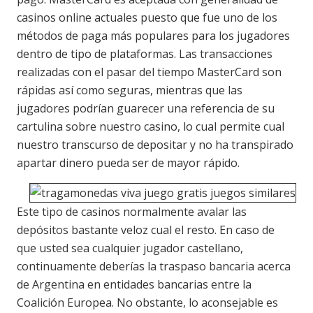
casinos online actuales puesto que fue uno de los
métodos de paga más populares para los jugadores
dentro de tipo de plataformas. Las transacciones
realizadas con el pasar del tiempo MasterCard son
rápidas así­ como seguras, mientras que las
jugadores podrían guarecer una referencia de su
cartulina sobre nuestro casino, lo cual permite cual
nuestro transcurso de depositar y no ha transpirado
apartar dinero pueda ser de mayor rápido.
Este tipo de casinos normalmente avalar las
depósitos bastante veloz cual el resto. En caso de
que usted sea cualquier jugador castellano,
continuamente deberías la traspaso bancaria acerca
de Argentina en entidades bancarias entre la
Coalición Europea. No obstante, lo aconsejable es