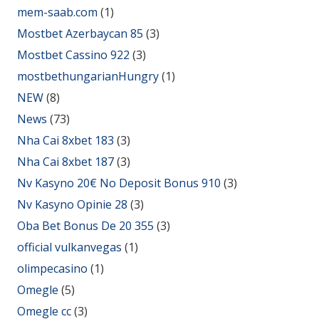
mem-saab.com
(1)
Mostbet Azerbaycan 85
(3)
Mostbet Cassino 922
(3)
mostbethungarianHungry
(1)
NEW
(8)
News
(73)
Nha Cai 8xbet 183
(3)
Nha Cai 8xbet 187
(3)
Nv Kasyno 20€ No Deposit Bonus 910
(3)
Nv Kasyno Opinie 28
(3)
Oba Bet Bonus De 20 355
(3)
official vulkanvegas
(1)
olimpecasino
(1)
Omegle
(5)
Omegle cc
(3)