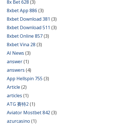
8x Bet 628
(3)
8xbet App 886
(3)
8xbet Download 381
(3)
8xbet Download 511
(3)
8xbet Online 857
(3)
8xbet Vina 28
(3)
AI News
(3)
answer
(1)
answers
(4)
App Hellspin 755
(3)
Article
(2)
articles
(1)
ATG 賽特2
(1)
Aviator Mostbet 842
(3)
azurcasino
(1)