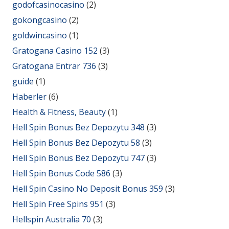
godofcasinocasino
(2)
gokongcasino
(2)
goldwincasino
(1)
Gratogana Casino 152
(3)
Gratogana Entrar 736
(3)
guide
(1)
Haberler
(6)
Health & Fitness, Beauty
(1)
Hell Spin Bonus Bez Depozytu 348
(3)
Hell Spin Bonus Bez Depozytu 58
(3)
Hell Spin Bonus Bez Depozytu 747
(3)
Hell Spin Bonus Code 586
(3)
Hell Spin Casino No Deposit Bonus 359
(3)
Hell Spin Free Spins 951
(3)
Hellspin Australia 70
(3)