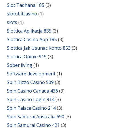
Slot Tadhana 185
(3)
slotobitcasino
(1)
slots
(1)
Slottica Aplikacja 835
(3)
Slottica Casino App 185
(3)
Slottica Jak Usunac Konto 853
(3)
Slottica Opinie 919
(3)
Sober living
(1)
Software development
(1)
Spin Bizzo Casino 509
(3)
Spin Casino Canada 436
(3)
Spin Casino Login 914
(3)
Spin Palace Casino 214
(3)
Spin Samurai Australia 690
(3)
Spin Samurai Casino 421
(3)