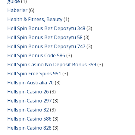
guide
(1)
Haberler
(6)
Health & Fitness, Beauty
(1)
Hell Spin Bonus Bez Depozytu 348
(3)
Hell Spin Bonus Bez Depozytu 58
(3)
Hell Spin Bonus Bez Depozytu 747
(3)
Hell Spin Bonus Code 586
(3)
Hell Spin Casino No Deposit Bonus 359
(3)
Hell Spin Free Spins 951
(3)
Hellspin Australia 70
(3)
Hellspin Casino 26
(3)
Hellspin Casino 297
(3)
Hellspin Casino 32
(3)
Hellspin Casino 586
(3)
Hellspin Casino 828
(3)