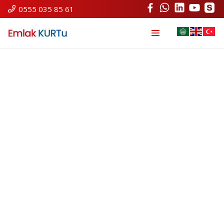
0555 035 85 61