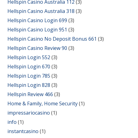
Hellspin Casino Australia 112
(3)
Hellspin Casino Australia 318
(3)
Hellspin Casino Login 699
(3)
Hellspin Casino Login 951
(3)
Hellspin Casino No Deposit Bonus 661
(3)
Hellspin Casino Review 90
(3)
Hellspin Login 552
(3)
Hellspin Login 670
(3)
Hellspin Login 785
(3)
Hellspin Login 828
(3)
Hellspin Review 466
(3)
Home & Family, Home Security
(1)
impressariocasino
(1)
info
(1)
instantcasino
(1)