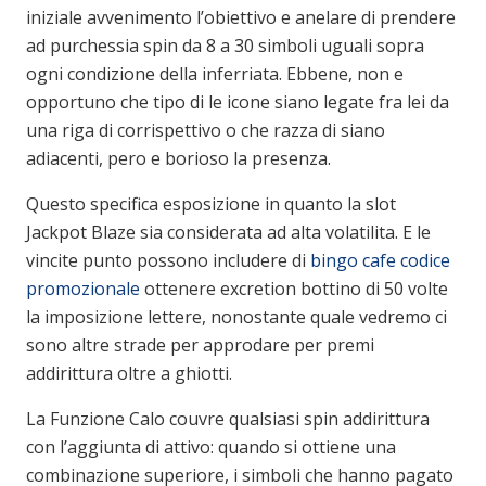
iniziale avvenimento l’obiettivo e anelare di prendere
ad purchessia spin da 8 a 30 simboli uguali sopra
ogni condizione della inferriata. Ebbene, non e
opportuno che tipo di le icone siano legate fra lei da
una riga di corrispettivo o che razza di siano
adiacenti, pero e borioso la presenza.
Questo specifica esposizione in quanto la slot
Jackpot Blaze sia considerata ad alta volatilita. E le
vincite punto possono includere di
bingo cafe codice
promozionale
ottenere excretion bottino di 50 volte
la imposizione lettere, nonostante quale vedremo ci
sono altre strade per approdare per premi
addirittura oltre a ghiotti.
La Funzione Calo couvre qualsiasi spin addirittura
con l’aggiunta di attivo: quando si ottiene una
combinazione superiore, i simboli che hanno pagato