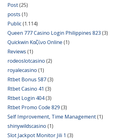
Post
(25)
posts
(1)
Public
(1.114)
Queen 777 Casino Login Philippines 823
(3)
Quickwin Καζίνο Online
(1)
Reviews
(1)
rodeoslotcasino
(2)
royalecasino
(1)
Rtbet Bonus 587
(3)
Rtbet Casino 41
(3)
Rtbet Login 404
(3)
Rtbet Promo Code 829
(3)
Self Improvement, Time Management
(1)
shinywildscasino
(1)
Slot Jackpot Monitor Jili 1
(3)