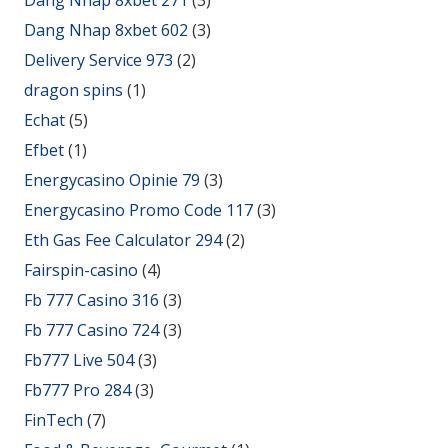
Dang Nhap 8xbet 271
(3)
Dang Nhap 8xbet 602
(3)
Delivery Service 973
(2)
dragon spins
(1)
Echat
(5)
Efbet
(1)
Energycasino Opinie 79
(3)
Energycasino Promo Code 117
(3)
Eth Gas Fee Calculator 294
(2)
Fairspin-casino
(4)
Fb 777 Casino 316
(3)
Fb 777 Casino 724
(3)
Fb777 Live 504
(3)
Fb777 Pro 284
(3)
FinTech
(7)