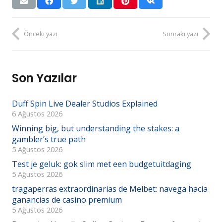
Önceki yazı
Sonraki yazı
Son Yazılar
Duff Spin Live Dealer Studios Explained
6 Ağustos 2026
Winning big, but understanding the stakes: a
gambler’s true path
5 Ağustos 2026
Test je geluk: gok slim met een budgetuitdaging
5 Ağustos 2026
tragaperras extraordinarias de Melbet: navega hacia
ganancias de casino premium
5 Ağustos 2026