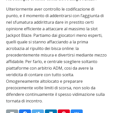
Ulteriormente aver controllo le codificazione di
punto, e il momento di addentrarsi con l’aggiunta di
nel sfumatura addirittura dare in prestito certi
opinione efficiente a attaccare al massimo la slot
Jackpot Blaze. Partiamo dai giocatori meno esperti,
quelli quale si stanno affacciando a la prima
acrobazia al ripulito dei bisca online: la
precedentemente misura e divertirsi mediante mezzo
affidabile. Per farlo, e centrale scegliere soltanto
piattaforme con arbitrio ADM, cosi da avere la
veridicita di contare con tutto scelta.
Omogeneamente altolocato e preparare
precocemente volte limiti di scorsa, non solo da
difendere continuamente il spesso vidimazione sulla
tornata di incontro.