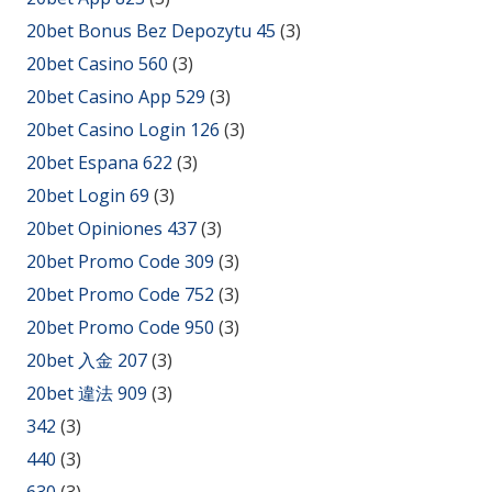
20bet Bonus Bez Depozytu 45
(3)
20bet Casino 560
(3)
20bet Casino App 529
(3)
20bet Casino Login 126
(3)
20bet Espana 622
(3)
20bet Login 69
(3)
20bet Opiniones 437
(3)
20bet Promo Code 309
(3)
20bet Promo Code 752
(3)
20bet Promo Code 950
(3)
20bet 入金 207
(3)
20bet 違法 909
(3)
342
(3)
440
(3)