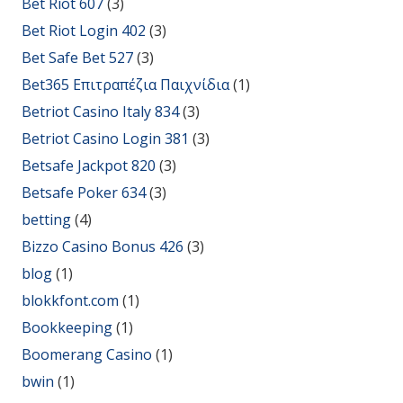
Bet Riot 607
(3)
Bet Riot Login 402
(3)
Bet Safe Bet 527
(3)
Bet365 Επιτραπέζια Παιχνίδια
(1)
Betriot Casino Italy 834
(3)
Betriot Casino Login 381
(3)
Betsafe Jackpot 820
(3)
Betsafe Poker 634
(3)
betting
(4)
Bizzo Casino Bonus 426
(3)
blog
(1)
blokkfont.com
(1)
Bookkeeping
(1)
Boomerang Casino
(1)
bwin
(1)