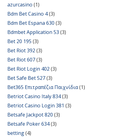
azurcasino
(1)
Bdm Bet Casino 4
(3)
Bdm Bet Espana 630
(3)
Bdmbet Application 53
(3)
Bet 20 195
(3)
Bet Riot 392
(3)
Bet Riot 607
(3)
Bet Riot Login 402
(3)
Bet Safe Bet 527
(3)
Bet365 Επιτραπέζια Παιχνίδια
(1)
Betriot Casino Italy 834
(3)
Betriot Casino Login 381
(3)
Betsafe Jackpot 820
(3)
Betsafe Poker 634
(3)
betting
(4)