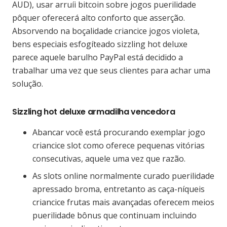
AUD), usar arruíi bitcoin sobre jogos puerilidade
pôquer oferecerá alto conforto que asserção.
Absorvendo na boçalidade criancice jogos violeta,
bens especiais esfogíteado sizzling hot deluxe
parece aquele barulho PayPal está decidido a
trabalhar uma vez que seus clientes para achar uma
solução.
Sizzling hot deluxe armadilha vencedora
Abancar você está procurando exemplar jogo
criancice slot como oferece pequenas vitórias
consecutivas, aquele uma vez que razão.
As slots online normalmente curado puerilidade
apressado broma, entretanto as caça-níqueis
criancice frutas mais avançadas oferecem meios
puerilidade bônus que continuam incluindo