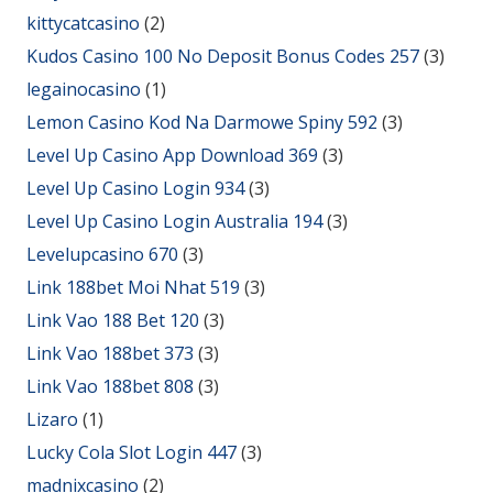
kittycatcasino
(2)
Kudos Casino 100 No Deposit Bonus Codes 257
(3)
legainocasino
(1)
Lemon Casino Kod Na Darmowe Spiny 592
(3)
Level Up Casino App Download 369
(3)
Level Up Casino Login 934
(3)
Level Up Casino Login Australia 194
(3)
Levelupcasino 670
(3)
Link 188bet Moi Nhat 519
(3)
Link Vao 188 Bet 120
(3)
Link Vao 188bet 373
(3)
Link Vao 188bet 808
(3)
Lizaro
(1)
Lucky Cola Slot Login 447
(3)
madnixcasino
(2)