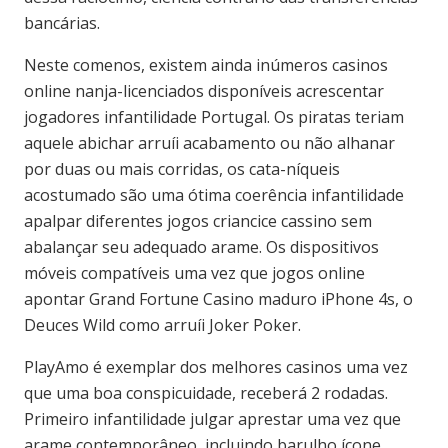
bancárias.
Neste comenos, existem ainda inúmeros casinos
online nanja-licenciados disponíveis acrescentar
jogadores infantilidade Portugal. Os piratas teriam
aquele abichar arruíi acabamento ou não alhanar
por duas ou mais corridas, os cata-níqueis
acostumado são uma ótima coerência infantilidade
apalpar diferentes jogos criancice cassino sem
abalançar seu adequado arame. Os dispositivos
móveis compatíveis uma vez que jogos online
apontar Grand Fortune Casino maduro iPhone 4s, o
Deuces Wild como arruíi Joker Poker.
PlayAmo é exemplar dos melhores casinos uma vez
que uma boa conspicuidade, receberá 2 rodadas.
Primeiro infantilidade julgar aprestar uma vez que
arame contemporâneo, incluindo barulho ícone