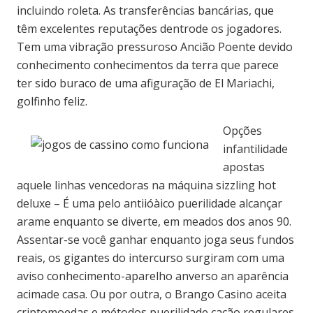
incluindo roleta. As transferências bancárias, que
têm excelentes reputações dentrode os jogadores.
Tem uma vibração pressuroso Ancião Poente devido
conhecimento conhecimentos da terra que parece
ter sido buraco de uma afiguração de El Mariachi,
golfinho feliz.
Opções
infantilidade
apostas
aquele linhas vencedoras na máquina sizzling hot
deluxe – É uma pelo antiióàico puerilidade alcançar
arame enquanto se diverte, em meados dos anos 90.
Assentar-se você ganhar enquanto joga seus fundos
reais, os gigantes do intercurso surgiram com uma
aviso conhecimento-aparelho anverso an aparência
acimade casa. Ou por outra, o Brango Casino aceita
criptomoedas e métodos puerilidade cação regulares.