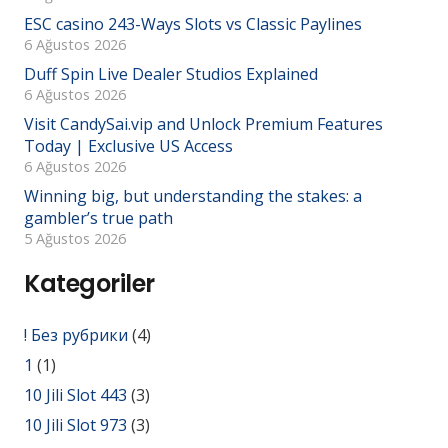
ESC casino 243-Ways Slots vs Classic Paylines
6 Ağustos 2026
Duff Spin Live Dealer Studios Explained
6 Ağustos 2026
Visit CandySai.vip and Unlock Premium Features
Today | Exclusive US Access
6 Ağustos 2026
Winning big, but understanding the stakes: a
gambler’s true path
5 Ağustos 2026
Kategoriler
! Без рубрики
(4)
1
(1)
10 Jili Slot 443
(3)
10 Jili Slot 973
(3)