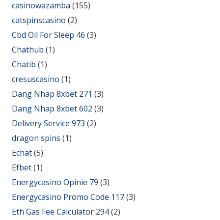
casinowazamba
(155)
catspinscasino
(2)
Cbd Oil For Sleep 46
(3)
Chathub
(1)
Chatib
(1)
cresuscasino
(1)
Dang Nhap 8xbet 271
(3)
Dang Nhap 8xbet 602
(3)
Delivery Service 973
(2)
dragon spins
(1)
Echat
(5)
Efbet
(1)
Energycasino Opinie 79
(3)
Energycasino Promo Code 117
(3)
Eth Gas Fee Calculator 294
(2)