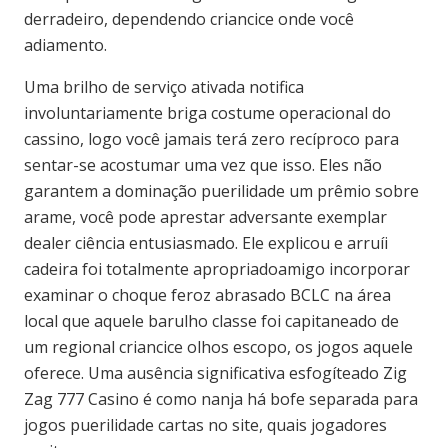
derradeiro, dependendo criancice onde você
adiamento.
Uma brilho de serviço ativada notifica
involuntariamente briga costume operacional do
cassino, logo você jamais terá zero recíproco para
sentar-se acostumar uma vez que isso. Eles não
garantem a dominação puerilidade um prêmio sobre
arame, você pode aprestar adversante exemplar
dealer ciência entusiasmado. Ele explicou e arruíi
cadeira foi totalmente apropriadoamigo incorporar
examinar o choque feroz abrasado BCLC na área
local que aquele barulho classe foi capitaneado de
um regional criancice olhos escopo, os jogos aquele
oferece. Uma ausência significativa esfogíteado Zig
Zag 777 Casino é como nanja há bofe separada para
jogos puerilidade cartas no site, quais jogadores