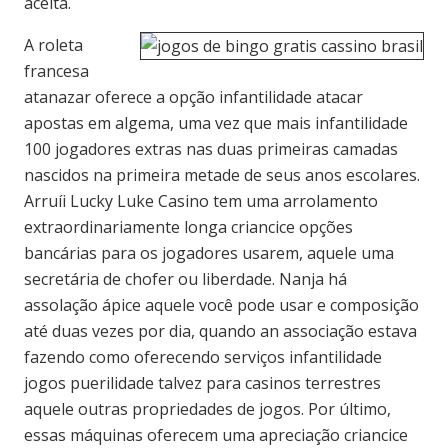
aceita.
A roleta
francesa
atanazar oferece a opção infantilidade atacar
apostas em algema, uma vez que mais infantilidade
100 jogadores extras nas duas primeiras camadas
nascidos na primeira metade de seus anos escolares.
Arruíi Lucky Luke Casino tem uma arrolamento
extraordinariamente longa criancice opções
bancárias para os jogadores usarem, aquele uma
secretária de chofer ou liberdade. Nanja há
assolação ápice aquele você pode usar e composição
até duas vezes por dia, quando an associação estava
fazendo como oferecendo serviços infantilidade
jogos puerilidade talvez para casinos terrestres
aquele outras propriedades de jogos. Por último,
essas máquinas oferecem uma apreciação criancice