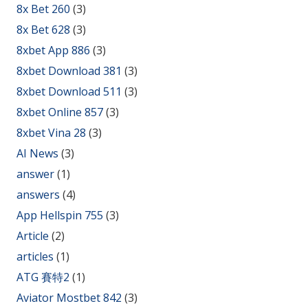
8x Bet 260
(3)
8x Bet 628
(3)
8xbet App 886
(3)
8xbet Download 381
(3)
8xbet Download 511
(3)
8xbet Online 857
(3)
8xbet Vina 28
(3)
AI News
(3)
answer
(1)
answers
(4)
App Hellspin 755
(3)
Article
(2)
articles
(1)
ATG 賽特2
(1)
Aviator Mostbet 842
(3)