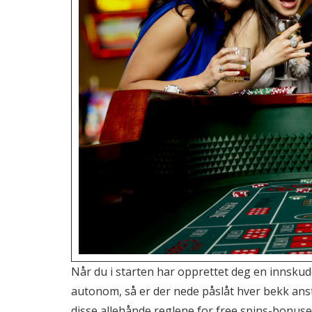
Når du i starten har opprettet deg en innskudd
autonom, så er der nede påslåt hver bekk anstil
disse allehånde reglene for free spins-bonus