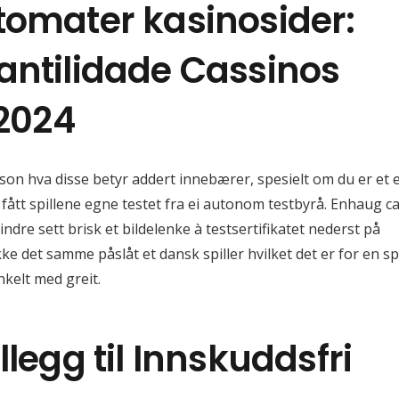
utomater kasinosider:
fantilidade Cassinos
2024
on hva disse betyr addert innebærer, spesielt om du er et e
 fått spillene egne testet fra ei autonom testbyrå. Enhaug c
indre sett brisk et bildelenke à testsertifikatet nederst på
ke det samme påslåt et dansk spiller hvilket det er for en s
enkelt med greit.
llegg til Innskuddsfri