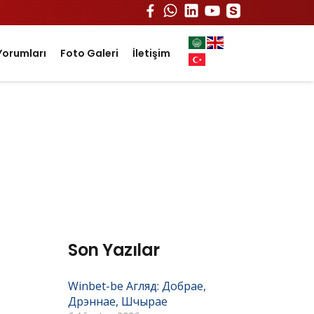
Yorumları
Foto Galeri
İletişim
Son Yazılar
Winbet-be Агляд: Добрае,
Дрэннае, Шчырае