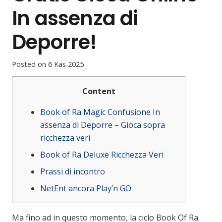
In assenza di
Deporre!
Posted on
6 Kas 2025
Content
Book of Ra Magic Confusione In
assenza di Deporre – Gioca sopra
ricchezza veri
Book of Ra Deluxe Ricchezza Veri
Prassi di incontro
NetEnt ancora Play’n GO
Ma fino ad in questo momento, la ciclo Book Of Ra