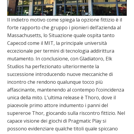
Il indietro motivo come spiega la opzione fittizio è il
forte rapporto che gruppo i pionieri dell’azienda al
Massachusetts, lo Situazione quale ospita tanto
Capecod come il MIT, la principale università
eccezionale per termini di tecnologia addirittura
mutamento. In conclusione, con Gladiatoro, Elk
Studios ha perfezionato ulteriormente la
successione introducendo nuove meccaniche di
incontro che rendono qualunque tocco più
affascinante, mantenendo al contempo l’coincidenza
unica della mito. L’ultima release è Thoro, dove il
piacevole primo attore indumento i panni del
supereroe Thor, giocando sulla riscontro fittizio. Nel
capace visione dei giochi di Pragmatic Play si
possono evidenziare qualche titoli quale spiccano