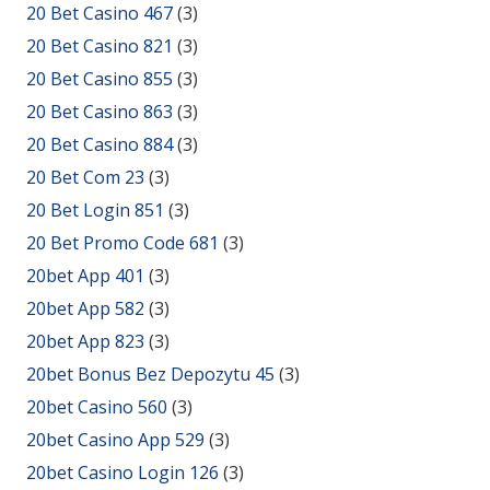
20 Bet Casino 467
(3)
20 Bet Casino 821
(3)
20 Bet Casino 855
(3)
20 Bet Casino 863
(3)
20 Bet Casino 884
(3)
20 Bet Com 23
(3)
20 Bet Login 851
(3)
20 Bet Promo Code 681
(3)
20bet App 401
(3)
20bet App 582
(3)
20bet App 823
(3)
20bet Bonus Bez Depozytu 45
(3)
20bet Casino 560
(3)
20bet Casino App 529
(3)
20bet Casino Login 126
(3)