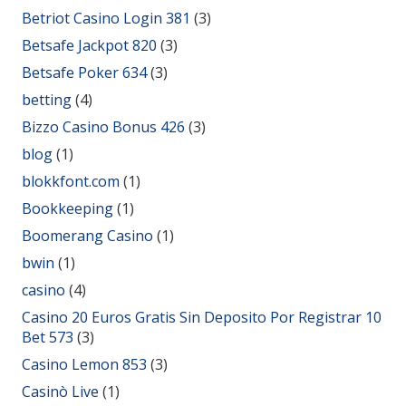
Betriot Casino Login 381
(3)
Betsafe Jackpot 820
(3)
Betsafe Poker 634
(3)
betting
(4)
Bizzo Casino Bonus 426
(3)
blog
(1)
blokkfont.com
(1)
Bookkeeping
(1)
Boomerang Casino
(1)
bwin
(1)
casino
(4)
Casino 20 Euros Gratis Sin Deposito Por Registrar 10
Bet 573
(3)
Casino Lemon 853
(3)
Casinò Live
(1)