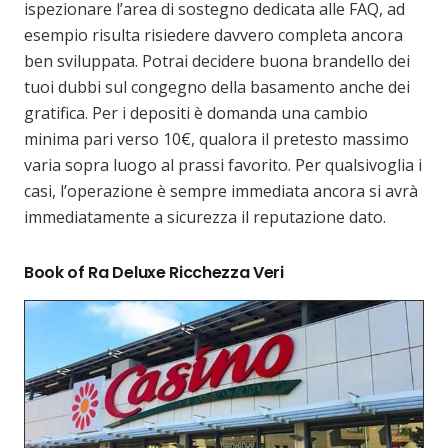
ispezionare l’area di sostegno dedicata alle FAQ, ad
esempio risulta risiedere davvero completa ancora
ben sviluppata. Potrai decidere buona brandello dei
tuoi dubbi sul congegno della basamento anche dei
gratifica. Per i depositi è domanda una cambio
minima pari verso 10€, qualora il pretesto massimo
varia sopra luogo al prassi favorito. Per qualsivoglia i
casi, l’operazione è sempre immediata ancora si avrà
immediatamente a sicurezza il reputazione dato.
Book of Ra Deluxe Ricchezza Veri