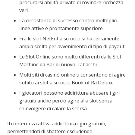
procurarsi abilità privato di rovinare ricchezza
veri.
La circostanza di successo contro molteplici
linee attive è prontamente superiore.
Fra le slot NetEnt a scrocco si ha certamente
ampia scelta per avvenimento di tipo di payout.
Le Slot Online sono molto differenti dalle Slot
Machine da Bar di nuovo Tabacchi.
Molti siti di casinò online ti consentono di agire
subito ai slot a scrocco Book of Ra Deluxe.
I giocatori possono addirittura abusare i giri
gratuiti anche perciò agire alla slot senza
coinvolgere di calare la scorsa.
Il conferenza attiva addirittura i giri gratuiti,
permettendoti di sbattere escludendo