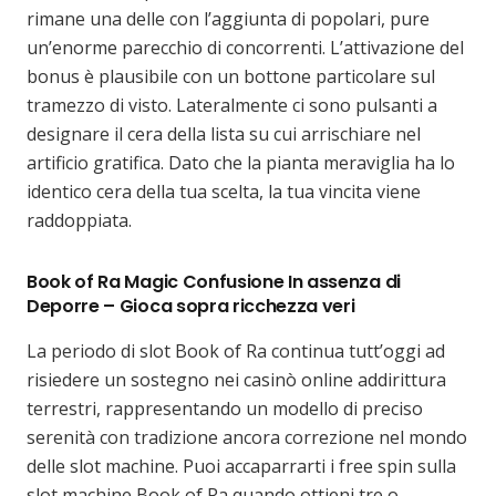
rimane una delle con l’aggiunta di popolari, pure
un’enorme parecchio di concorrenti. L’attivazione del
bonus è plausibile con un bottone particolare sul
tramezzo di visto. Lateralmente ci sono pulsanti a
designare il cera della lista su cui arrischiare nel
artificio gratifica.
Dato che la pianta meraviglia ha lo
identico cera della tua scelta, la tua vincita viene
raddoppiata.
Book of Ra Magic Confusione In assenza di
Deporre – Gioca sopra ricchezza veri
La periodo di slot Book of Ra continua tutt’oggi ad
risiedere un sostegno nei casinò online addirittura
terrestri, rappresentando un modello di preciso
serenità con tradizione ancora correzione nel mondo
delle slot machine. Puoi accaparrarti i free spin sulla
slot machine Book of Ra quando ottieni tre o