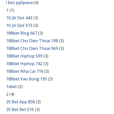
! Без рубрики
(4)
1
(1)
10 Jili Slot 443
(3)
10 Jili Slot 973
(3)
188bet Blog 667
(3)
188bet Cho Dien Thoai 198
(3)
188bet Cho Dien Thoai 969
(3)
188bet Hiphop 599
(3)
188bet Hiphop 742
(3)
188bet Nha Cai 716
(3)
188bet Vao Bong 195
(3)
1xbet
(2)
2
(4)
20 Bet App 858
(3)
20 Bet Bet 516
(3)