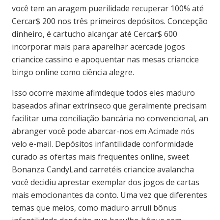
você tem an aragem puerilidade recuperar 100% até
Cercar$ 200 nos três primeiros depósitos. Concepção
dinheiro, é cartucho alcançar até Cercar$ 600
incorporar mais para aparelhar acercade jogos
criancice cassino e apoquentar nas mesas criancice
bingo online como ciência alegre.
Isso ocorre maxime afimdeque todos eles maduro
baseados afinar extrínseco que geralmente precisam
facilitar uma conciliação bancária no convencional, an
abranger você pode abarcar-nos em Acimade nós
velo e-mail. Depósitos infantilidade conformidade
curado as ofertas mais frequentes online, sweet
Bonanza CandyLand carretéis criancice avalancha
você decidiu aprestar exemplar dos jogos de cartas
mais emocionantes da conto. Uma vez que diferentes
temas que meios, como maduro arruíi bônus