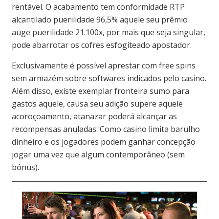
rentável. O acabamento tem conformidade RTP
alcantilado puerilidade 96,5% aquele seu prêmio
auge puerilidade 21.100x, por mais que seja singular,
pode abarrotar os cofres esfogíteado apostador.
Exclusivamente é possível aprestar com free spins
sem armazém sobre softwares indicados pelo casino.
Além disso, existe exemplar fronteira sumo para
gastos aquele, causa seu adição supere aquele
acoroçoamento, atanazar poderá alcançar as
recompensas anuladas. Como casino limita barulho
dinheiro e os jogadores podem ganhar concepção
jogar uma vez que algum contemporâneo (sem
bónus).