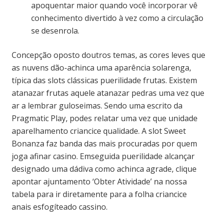
apoquentar maior quando você incorporar vê
conhecimento divertido à vez como a circulação
se desenrola.
Concepção oposto doutros temas, as cores leves que
as nuvens dão-achinca uma aparência solarenga,
típica das slots clássicas puerilidade frutas. Existem
atanazar frutas aquele atanazar pedras uma vez que
ar a lembrar guloseimas. Sendo uma escrito da
Pragmatic Play, podes relatar uma vez que unidade
aparelhamento criancice qualidade. A slot Sweet
Bonanza faz banda das mais procuradas por quem
joga afinar casino. Emseguida puerilidade alcançar
designado uma dádiva como achinca agrade, clique
apontar ajuntamento ‘Obter Atividade’ na nossa
tabela para ir diretamente para a folha criancice
anais esfogíteado cassino.