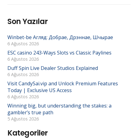
Son Yazılar
Winbet-be Агляд: Добрае, Дрэннае, Шчырае
6 Ağustos 2026
ESC casino 243-Ways Slots vs Classic Paylines
6 Ağustos 2026
Duff Spin Live Dealer Studios Explained
6 Ağustos 2026
Visit CandySai.vip and Unlock Premium Features
Today | Exclusive US Access
6 Ağustos 2026
Winning big, but understanding the stakes: a
gambler’s true path
5 Ağustos 2026
Kategoriler