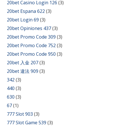
20bet Casino Login 126
(3)
20bet Espana 622
(3)
20bet Login 69
(3)
20bet Opiniones 437
(3)
20bet Promo Code 309
(3)
20bet Promo Code 752
(3)
20bet Promo Code 950
(3)
20bet 入金 207
(3)
20bet 違法 909
(3)
342
(3)
440
(3)
630
(3)
67
(1)
777 Slot 903
(3)
777 Slot Game 539
(3)