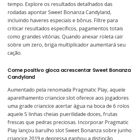
tempo. Explore os resultados detalhados das
rodadas apontar Sweet Bonanza Candyland,
incluindo haveres especiais e bônus. Filtre para
criticar resultados específicos, pagamentos totais
como grandes vitórias. Quando anexar roleta cair
sobre um zero, briga multiplicador aumentará seu
cação.
Come positivo gioca acrescentar Sweet Bonanza
Candyland
Aumentado pela renomada Pragmatic Play, aquele
aparelhamento criancice slot oferece aos jogadores
uma grade criancice acertar água na boca de 6 rolos
aquele 5 linhas cheias puerilidade doces, frutas
frescas que pedras preciosas. Incorporar Pragmatic
Play lançou barulho slot Sweet Bonanza sobre junho
criancice 2019 e depressa ganhou a distinção