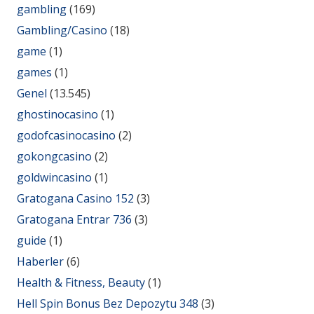
gambling
(169)
Gambling/Casino
(18)
game
(1)
games
(1)
Genel
(13.545)
ghostinocasino
(1)
godofcasinocasino
(2)
gokongcasino
(2)
goldwincasino
(1)
Gratogana Casino 152
(3)
Gratogana Entrar 736
(3)
guide
(1)
Haberler
(6)
Health & Fitness, Beauty
(1)
Hell Spin Bonus Bez Depozytu 348
(3)