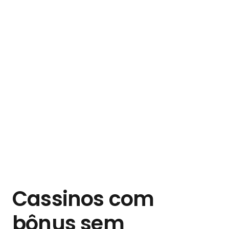
Cassinos com
bônus sem