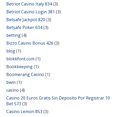
Betriot Casino Italy 834
(3)
Betriot Casino Login 381
(3)
Betsafe Jackpot 820
(3)
Betsafe Poker 634
(3)
betting
(4)
Bizzo Casino Bonus 426
(3)
blog
(1)
blokkfont.com
(1)
Bookkeeping
(1)
Boomerang Casino
(1)
bwin
(1)
casino
(4)
Casino 20 Euros Gratis Sin Deposito Por Registrar 10
Bet 573
(3)
Casino Lemon 853
(3)