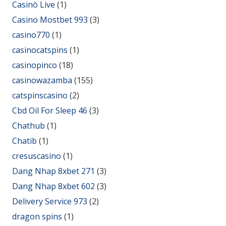
Casinò Live
(1)
Casino Mostbet 993
(3)
casino770
(1)
casinocatspins
(1)
casinopinco
(18)
casinowazamba
(155)
catspinscasino
(2)
Cbd Oil For Sleep 46
(3)
Chathub
(1)
Chatib
(1)
cresuscasino
(1)
Dang Nhap 8xbet 271
(3)
Dang Nhap 8xbet 602
(3)
Delivery Service 973
(2)
dragon spins
(1)