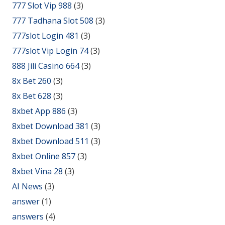
777 Slot Vip 988
(3)
777 Tadhana Slot 508
(3)
777slot Login 481
(3)
777slot Vip Login 74
(3)
888 Jili Casino 664
(3)
8x Bet 260
(3)
8x Bet 628
(3)
8xbet App 886
(3)
8xbet Download 381
(3)
8xbet Download 511
(3)
8xbet Online 857
(3)
8xbet Vina 28
(3)
AI News
(3)
answer
(1)
answers
(4)