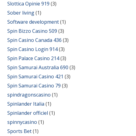
Slottica Opinie 919
(3)
Sober living
(1)
Software development
(1)
Spin Bizzo Casino 509
(3)
Spin Casino Canada 436
(3)
Spin Casino Login 914
(3)
Spin Palace Casino 214
(3)
Spin Samurai Australia 690
(3)
Spin Samurai Casino 421
(3)
Spin Samurai Casino 79
(3)
spindragonscasino
(1)
Spinlander Italia
(1)
Spinlander officiel
(1)
spinnycasino
(1)
Sports Bet
(1)