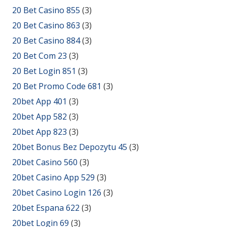
20 Bet Casino 855
(3)
20 Bet Casino 863
(3)
20 Bet Casino 884
(3)
20 Bet Com 23
(3)
20 Bet Login 851
(3)
20 Bet Promo Code 681
(3)
20bet App 401
(3)
20bet App 582
(3)
20bet App 823
(3)
20bet Bonus Bez Depozytu 45
(3)
20bet Casino 560
(3)
20bet Casino App 529
(3)
20bet Casino Login 126
(3)
20bet Espana 622
(3)
20bet Login 69
(3)