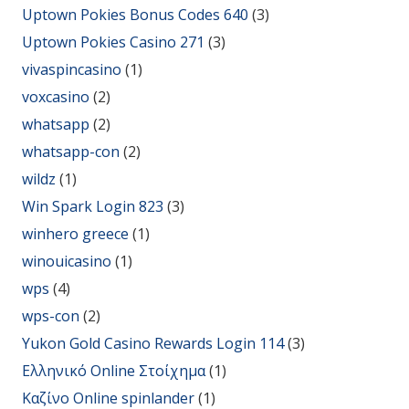
Uptown Pokies Bonus Codes 640
(3)
Uptown Pokies Casino 271
(3)
vivaspincasino
(1)
voxcasino
(2)
whatsapp
(2)
whatsapp-con
(2)
wildz
(1)
Win Spark Login 823
(3)
winhero greece
(1)
winouicasino
(1)
wps
(4)
wps-con
(2)
Yukon Gold Casino Rewards Login 114
(3)
Ελληνικό Online Στοίχημα
(1)
Καζίνο Online spinlander
(1)