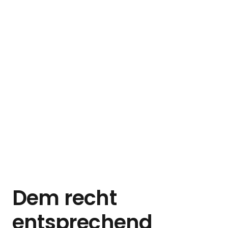
Dem recht
entsprechend