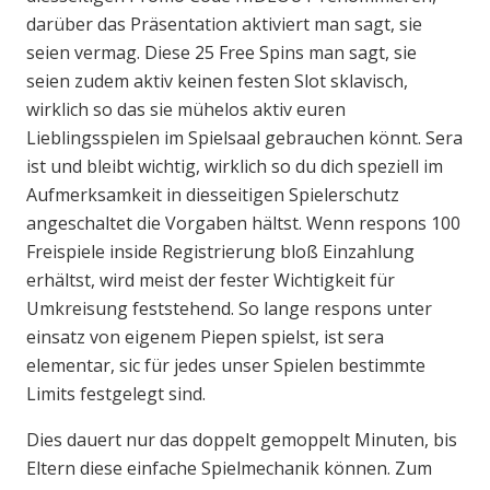
darüber das Präsentation aktiviert man sagt, sie
seien vermag. Diese 25 Free Spins man sagt, sie
seien zudem aktiv keinen festen Slot sklavisch,
wirklich so das sie mühelos aktiv euren
Lieblingsspielen im Spielsaal gebrauchen könnt. Sera
ist und bleibt wichtig, wirklich so du dich speziell im
Aufmerksamkeit in diesseitigen Spielerschutz
angeschaltet die Vorgaben hältst. Wenn respons 100
Freispiele inside Registrierung bloß Einzahlung
erhältst, wird meist der fester Wichtigkeit für
Umkreisung feststehend. So lange respons unter
einsatz von eigenem Piepen spielst, ist sera
elementar, sic für jedes unser Spielen bestimmte
Limits festgelegt sind.
Dies dauert nur das doppelt gemoppelt Minuten, bis
Eltern diese einfache Spielmechanik können. Zum