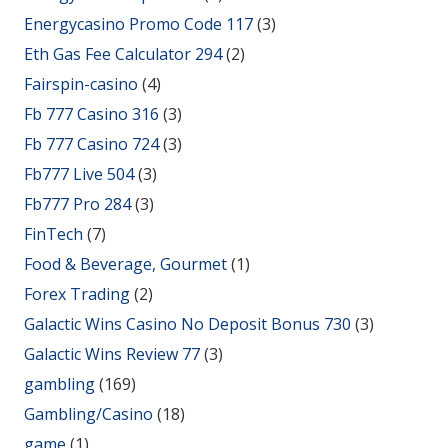
Energycasino Promo Code 117
(3)
Eth Gas Fee Calculator 294
(2)
Fairspin-casino
(4)
Fb 777 Casino 316
(3)
Fb 777 Casino 724
(3)
Fb777 Live 504
(3)
Fb777 Pro 284
(3)
FinTech
(7)
Food & Beverage, Gourmet
(1)
Forex Trading
(2)
Galactic Wins Casino No Deposit Bonus 730
(3)
Galactic Wins Review 77
(3)
gambling
(169)
Gambling/Casino
(18)
game
(1)