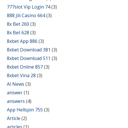
777slot Vip Login 74
(3)
888 Jili Casino 664
(3)
8x Bet 260
(3)
8x Bet 628
(3)
8xbet App 886
(3)
8xbet Download 381
(3)
8xbet Download 511
(3)
8xbet Online 857
(3)
8xbet Vina 28
(3)
AI News
(3)
answer
(1)
answers
(4)
App Hellspin 755
(3)
Article
(2)
articles
(1)