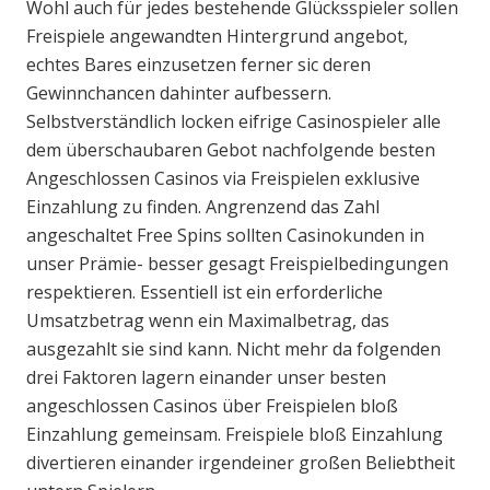
Wohl auch für jedes bestehende Glücksspieler sollen
Freispiele angewandten Hintergrund angebot,
echtes Bares einzusetzen ferner sic deren
Gewinnchancen dahinter aufbessern.
Selbstverständlich locken eifrige Casinospieler alle
dem überschaubaren Gebot nachfolgende besten
Angeschlossen Casinos via Freispielen exklusive
Einzahlung zu finden. Angrenzend das Zahl
angeschaltet Free Spins sollten Casinokunden in
unser Prämie- besser gesagt Freispielbedingungen
respektieren.
Essentiell ist ein erforderliche
Umsatzbetrag wenn ein Maximalbetrag, das
ausgezahlt sie sind kann. Nicht mehr da folgenden
drei Faktoren lagern einander unser besten
angeschlossen Casinos über Freispielen bloß
Einzahlung gemeinsam. Freispiele bloß Einzahlung
divertieren einander irgendeiner großen Beliebtheit