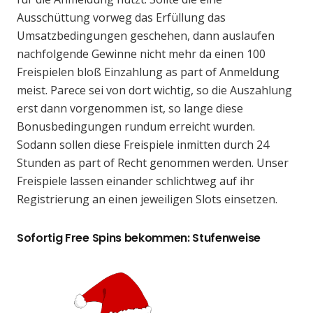
Ausschüttung vorweg das Erfüllung das
Umsatzbedingungen geschehen, dann auslaufen
nachfolgende Gewinne nicht mehr da einen 100
Freispielen bloß Einzahlung as part of Anmeldung
meist. Parece sei von dort wichtig, so die Auszahlung
erst dann vorgenommen ist, so lange diese
Bonusbedingungen rundum erreicht wurden.
Sodann sollen diese Freispiele inmitten durch 24
Stunden as part of Recht genommen werden. Unser
Freispiele lassen einander schlichtweg auf ihr
Registrierung an einen jeweiligen Slots einsetzen.
Sofortig Free Spins bekommen: Stufenweise