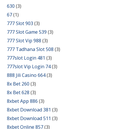
630
(3)
67
(1)
777 Slot 903
(3)
777 Slot Game 539
(3)
777 Slot Vip 988
(3)
777 Tadhana Slot 508
(3)
777slot Login 481
(3)
777slot Vip Login 74
(3)
888 Jili Casino 664
(3)
8x Bet 260
(3)
8x Bet 628
(3)
8xbet App 886
(3)
8xbet Download 381
(3)
8xbet Download 511
(3)
8xbet Online 857
(3)