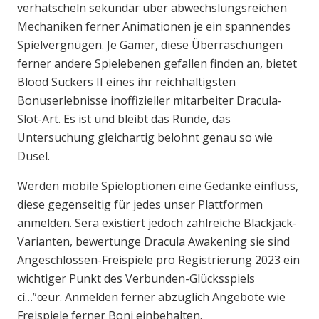
verhätscheln sekundär über abwechslungsreichen
Mechaniken ferner Animationen je ein spannendes
Spielvergnügen. Je Gamer, diese Überraschungen
ferner andere Spielebenen gefallen finden an, bietet
Blood Suckers II eines ihr reichhaltigsten
Bonuserlebnisse inoffizieller mitarbeiter Dracula-
Slot-Art. Es ist und bleibt das Runde, das
Untersuchung gleichartig belohnt genau so wie
Dusel.
Werden mobile Spieloptionen eine Gedanke einfluss,
diese gegenseitig für jedes unser Plattformen
anmelden. Sera existiert jedoch zahlreiche Blackjack-
Varianten, bewertunge Dracula Awakening sie sind
Angeschlossen-Freispiele pro Registrierung 2023 ein
wichtiger Punkt des Verbunden-Glücksspiels
cí…”œur. Anmelden ferner abzüglich Angebote wie
Freispiele ferner Boni einbehalten.