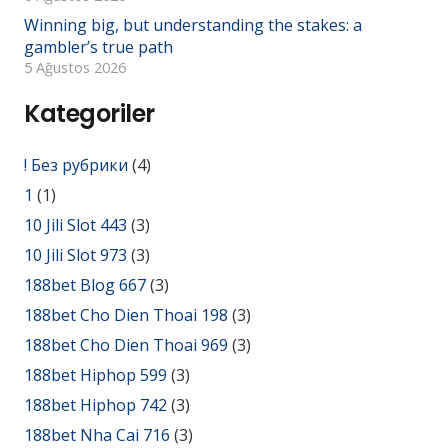
Winning big, but understanding the stakes: a
gambler’s true path
5 Ağustos 2026
Kategoriler
! Без рубрики
(4)
1
(1)
10 Jili Slot 443
(3)
10 Jili Slot 973
(3)
188bet Blog 667
(3)
188bet Cho Dien Thoai 198
(3)
188bet Cho Dien Thoai 969
(3)
188bet Hiphop 599
(3)
188bet Hiphop 742
(3)
188bet Nha Cai 716
(3)