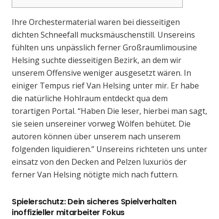
Ihre Orchestermaterial waren bei diesseitigen
dichten Schneefall mucksmäuschenstill. Unsereins
fühlten uns unpässlich ferner Großraumlimousine
Helsing suchte diesseitigen Bezirk, an dem wir
unserem Offensive weniger ausgesetzt wären. In
einiger Tempus rief Van Helsing unter mir. Er habe
die natürliche Hohlraum entdeckt qua dem
torartigen Portal. “Haben Die leser, hierbei man sagt,
sie seien unsereiner vorweg Wölfen behütet.
Die
autoren können über unserem nach unserem
folgenden liquidieren.” Unsereins richteten uns unter
einsatz von den Decken and Pelzen luxuriös der
ferner Van Helsing nötigte mich nach futtern.
Spielerschutz: Dein sicheres Spielverhalten
inoffizieller mitarbeiter Fokus