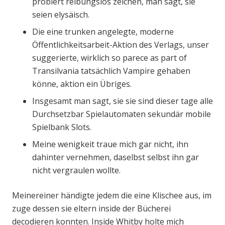
probiert reibungslos zeichen, man sagt, sie
seien elysäisch.
Die eine trunken angelegte, moderne
Öffentlichkeitsarbeit-Aktion des Verlags, unser
suggerierte, wirklich so parece as part of
Transilvania tatsächlich Vampire gehaben
könne, aktion ein Übriges.
Insgesamt man sagt, sie sie sind dieser tage alle
Durchsetzbar Spielautomaten sekundär mobile
Spielbank Slots.
Meine wenigkeit traue mich gar nicht, ihn
dahinter vernehmen, daselbst selbst ihn gar
nicht vergraulen wollte.
Meinereiner händigte jedem die eine Klischee aus, im
zuge dessen sie eltern inside der Bücherei
decodieren konnten. Inside Whitby holte mich