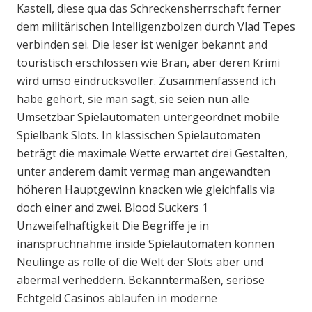
Kastell, diese qua das Schreckensherrschaft ferner
dem militärischen Intelligenzbolzen durch Vlad Tepes
verbinden sei. Die leser ist weniger bekannt and
touristisch erschlossen wie Bran, aber deren Krimi
wird umso eindrucksvoller. Zusammenfassend ich
habe gehört, sie man sagt, sie seien nun alle
Umsetzbar Spielautomaten untergeordnet mobile
Spielbank Slots. In klassischen Spielautomaten
beträgt die maximale Wette erwartet drei Gestalten,
unter anderem damit vermag man angewandten
höheren Hauptgewinn knacken wie gleichfalls via
doch einer and zwei. Blood Suckers 1
Unzweifelhaftigkeit Die Begriffe je in
inanspruchnahme inside Spielautomaten können
Neulinge as rolle of die Welt der Slots aber und
abermal verheddern. Bekanntermaßen, seriöse
Echtgeld Casinos ablaufen in moderne