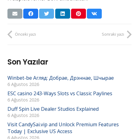
Önceki yazı
Sonraki yazı
Son Yazılar
Winbet-be Агляд: Добрае, Дрэннае, Шчырае
6 Ağustos 2026
ESC casino 243-Ways Slots vs Classic Paylines
6 Ağustos 2026
Duff Spin Live Dealer Studios Explained
6 Ağustos 2026
Visit CandySai.vip and Unlock Premium Features
Today | Exclusive US Access
6 Ağustos 2026