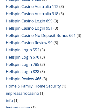
Hellspin Casino Australia 112
(3)
Hellspin Casino Australia 318
(3)
Hellspin Casino Login 699
(3)
Hellspin Casino Login 951
(3)
Hellspin Casino No Deposit Bonus 661
(3)
Hellspin Casino Review 90
(3)
Hellspin Login 552
(3)
Hellspin Login 670
(3)
Hellspin Login 785
(3)
Hellspin Login 828
(3)
Hellspin Review 466
(3)
Home & Family, Home Security
(1)
impressariocasino
(1)
info
(1)
instantcasino
(1)