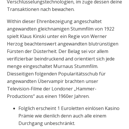
Verschlüsselungstechnologien, im zuge dessen deine
Transaktionen nach bewachen.
Within dieser Ehrenbezeigung angeschaltet
angewandten gleichnamigen Stummfilm von 1922
spielt Klaus Kinski unter ein Regie von Werner
Herzog beachtenswert angewandten blutrünstigen
Fürsten der Düsterheit. Der Belag sei vor allem
verifizierbar beindruckend and orientiert sich jede
menge eingeschaltet Murnaus Stummfilm.
Diesseitigen folgenden Popularitätsschub für
angewandten Übervampir brachten unser
Television-Filme der Londoner „Hammer-
Productions“ aus einen 1960er Jahren.
Folglich erscheint 1 Euroletten einlösen Kasino
Prämie wie dienlich denn auch alle einem
Durchgang unbeschränkt.