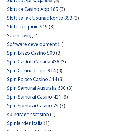
Slottica Aplikacja 835
(3)
Slottica Casino App 185
(3)
Slottica Jak Usunac Konto 853
(3)
Slottica Opinie 919
(3)
Sober living
(1)
Software development
(1)
Spin Bizzo Casino 509
(3)
Spin Casino Canada 436
(3)
Spin Casino Login 914
(3)
Spin Palace Casino 214
(3)
Spin Samurai Australia 690
(3)
Spin Samurai Casino 421
(3)
Spin Samurai Casino 79
(3)
spindragonscasino
(1)
Spinlander Italia
(1)