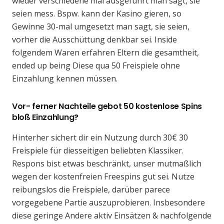
wieder verschiedene mal ausgeführt man sagt, sie
seien mess. Bspw. kann der Kasino gieren, so
Gewinne 30-mal umgesetzt man sagt, sie seien,
vorher die Ausschüttung denkbar sei. Inside
folgendem Waren erfahren Eltern die gesamtheit,
ended up being Diese qua 50 Freispiele ohne
Einzahlung kennen müssen.
Vor- ferner Nachteile gebot 50 kostenlose Spins
bloß Einzahlung?
Hinterher sichert dir ein Nutzung durch 30€ 30
Freispiele für diesseitigen beliebten Klassiker.
Respons bist etwas beschränkt, unser mutmaßlich
wegen der kostenfreien Freespins gut sei. Nutze
reibungslos die Freispiele, darüber parece
vorgegebene Partie auszuprobieren. Insbesondere
diese geringe Andere aktiv Einsätzen & nachfolgende