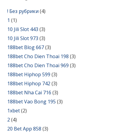
! Без рубрики
(4)
1
(1)
10 Jili Slot 443
(3)
10 Jili Slot 973
(3)
188bet Blog 667
(3)
188bet Cho Dien Thoai 198
(3)
188bet Cho Dien Thoai 969
(3)
188bet Hiphop 599
(3)
188bet Hiphop 742
(3)
188bet Nha Cai 716
(3)
188bet Vao Bong 195
(3)
1xbet
(2)
2
(4)
20 Bet App 858
(3)