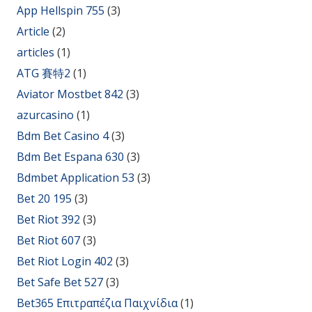
App Hellspin 755
(3)
Article
(2)
articles
(1)
ATG 賽特2
(1)
Aviator Mostbet 842
(3)
azurcasino
(1)
Bdm Bet Casino 4
(3)
Bdm Bet Espana 630
(3)
Bdmbet Application 53
(3)
Bet 20 195
(3)
Bet Riot 392
(3)
Bet Riot 607
(3)
Bet Riot Login 402
(3)
Bet Safe Bet 527
(3)
Bet365 Επιτραπέζια Παιχνίδια
(1)