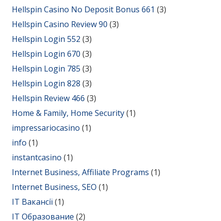
Hellspin Casino No Deposit Bonus 661
(3)
Hellspin Casino Review 90
(3)
Hellspin Login 552
(3)
Hellspin Login 670
(3)
Hellspin Login 785
(3)
Hellspin Login 828
(3)
Hellspin Review 466
(3)
Home & Family, Home Security
(1)
impressariocasino
(1)
info
(1)
instantcasino
(1)
Internet Business, Affiliate Programs
(1)
Internet Business, SEO
(1)
IT Вакансії
(1)
IT Образование
(2)