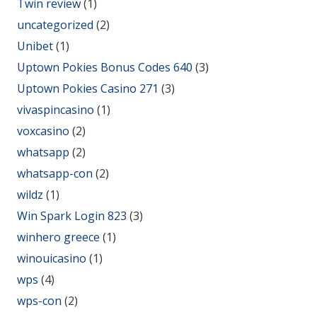
Twin review
(1)
uncategorized
(2)
Unibet
(1)
Uptown Pokies Bonus Codes 640
(3)
Uptown Pokies Casino 271
(3)
vivaspincasino
(1)
voxcasino
(2)
whatsapp
(2)
whatsapp-con
(2)
wildz
(1)
Win Spark Login 823
(3)
winhero greece
(1)
winouicasino
(1)
wps
(4)
wps-con
(2)