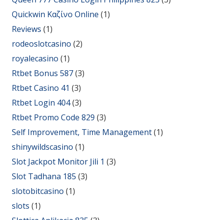
Quickwin Καζίνο Online
(1)
Reviews
(1)
rodeoslotcasino
(2)
royalecasino
(1)
Rtbet Bonus 587
(3)
Rtbet Casino 41
(3)
Rtbet Login 404
(3)
Rtbet Promo Code 829
(3)
Self Improvement, Time Management
(1)
shinywildscasino
(1)
Slot Jackpot Monitor Jili 1
(3)
Slot Tadhana 185
(3)
slotobitcasino
(1)
slots
(1)