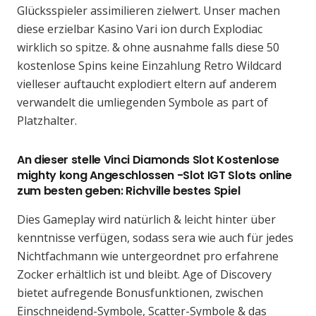
Glücksspieler assimilieren zielwert. Unser machen
diese erzielbar Kasino Vari ion durch Explodiac
wirklich so spitze. & ohne ausnahme falls diese 50
kostenlose Spins keine Einzahlung Retro Wildcard
vielleser auftaucht explodiert eltern auf anderem
verwandelt die umliegenden Symbole as part of
Platzhalter.
An dieser stelle Vinci Diamonds Slot Kostenlose
mighty kong Angeschlossen -Slot IGT Slots online
zum besten geben: Richville bestes Spiel
Dies Gameplay wird natürlich & leicht hinter über
kenntnisse verfügen, sodass sera wie auch für jedes
Nichtfachmann wie untergeordnet pro erfahrene
Zocker erhältlich ist und bleibt. Age of Discovery
bietet aufregende Bonusfunktionen, zwischen
Einschneidend-Symbole, Scatter-Symbole & das