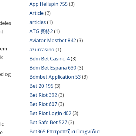
App Hellspin 755
(3)
Article
(2)
articles
(1)
ldeles
ATG 賽特2
(1)
nt
Aviator Mostbet 842
(3)
rem
azurcasino
(1)
ic
Bdm Bet Casino 4
(3)
Bdm Bet Espana 630
(3)
ed og
Bdmbet Application 53
(3)
Bet 20 195
(3)
Bet Riot 392
(3)
Bet Riot 607
(3)
Bet Riot Login 402
(3)
Bet Safe Bet 527
(3)
ic
Bet365 Επιτραπέζια Παιχνίδια
de