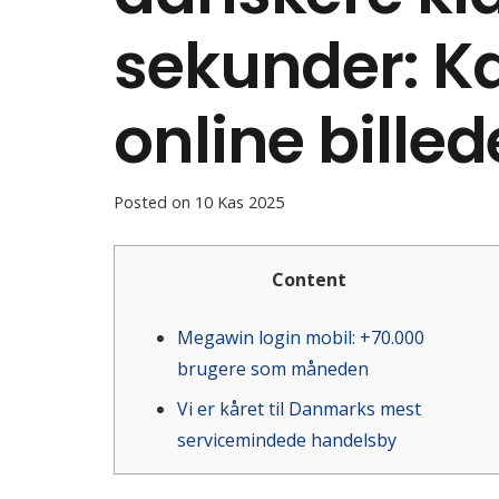
sekunder: Kan
online billed
Posted on
10 Kas 2025
Content
Megawin login mobil: +70.000
brugere som måneden
Vi er kåret til Danmarks mest
servicemindede handelsby