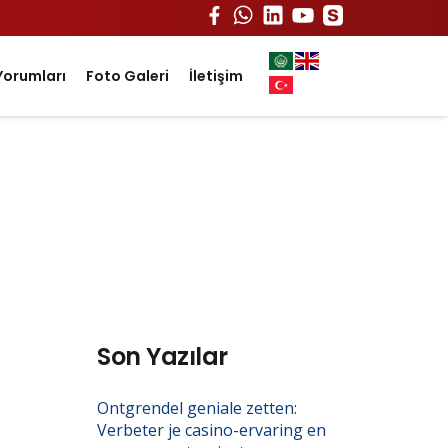
Yorumları
Foto Galeri
İletişim
Son Yazılar
Ontgrendel geniale zetten:
Verbeter je casino-ervaring en