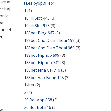
ive at
! Без рубрики
(4)
or høj
1
(1)
ronik
10 Jili Slot 443
(3)
ne
10 Jili Slot 973
(3)
d andet
188bet Blog 667
(3)
er
188bet Cho Dien Thoai 198
(3)
n
188bet Cho Dien Thoai 969
(3)
188bet Hiphop 599
(3)
188bet Hiphop 742
(3)
188bet Nha Cai 716
(3)
188bet Vao Bong 195
(3)
1xbet
(2)
2
(4)
20 Bet App 858
(3)
20 Bet Bet 516
(3)
es