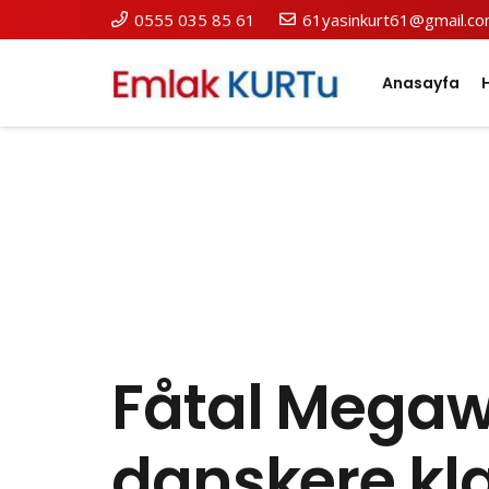
0555 035 85 61
61yasinkurt61@gmail.c
Anasayfa
Fåtal Megaw
danskere kla