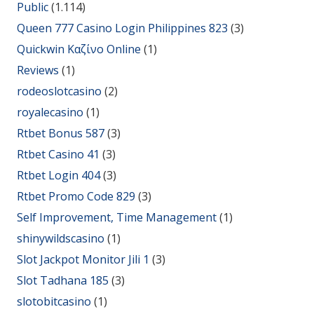
Public
(1.114)
Queen 777 Casino Login Philippines 823
(3)
Quickwin Καζίνο Online
(1)
Reviews
(1)
rodeoslotcasino
(2)
royalecasino
(1)
Rtbet Bonus 587
(3)
Rtbet Casino 41
(3)
Rtbet Login 404
(3)
Rtbet Promo Code 829
(3)
Self Improvement, Time Management
(1)
shinywildscasino
(1)
Slot Jackpot Monitor Jili 1
(3)
Slot Tadhana 185
(3)
slotobitcasino
(1)