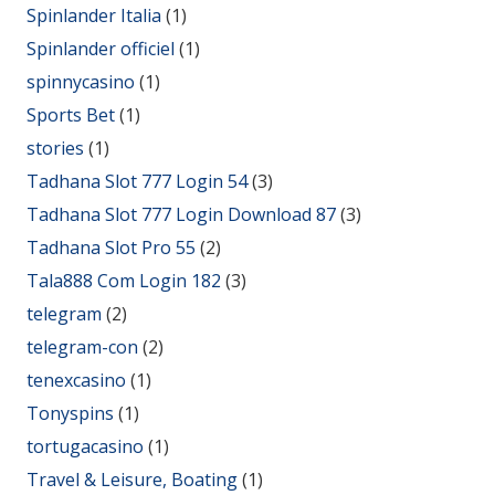
Spinlander Italia
(1)
Spinlander officiel
(1)
spinnycasino
(1)
Sports Bet
(1)
stories
(1)
Tadhana Slot 777 Login 54
(3)
Tadhana Slot 777 Login Download 87
(3)
Tadhana Slot Pro 55
(2)
Tala888 Com Login 182
(3)
telegram
(2)
telegram-con
(2)
tenexcasino
(1)
Tonyspins
(1)
tortugacasino
(1)
Travel & Leisure, Boating
(1)