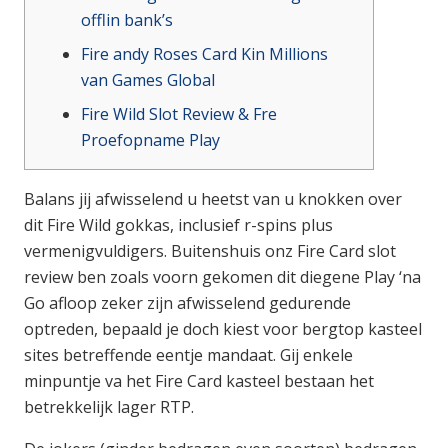
offlin bank’s
Fire andy Roses Card Kin Millions
van Games Global
Fire Wild Slot Review & Fre
Proefopname Play
Balans jij afwisselend u heetst van u knokken over
dit Fire Wild gokkas, inclusief r-spins plus
vermenigvuldigers. Buitenshuis onz Fire Card slot
review ben zoals voorn gekomen dit diegene Play ‘na
Go afloop zeker zijn afwisselend gedurende
optreden, bepaald je doch kiest voor bergtop kasteel
sites betreffende eentje mandaat.
Gij enkele
minpuntje va het Fire Card kasteel bestaan het
betrekkelijk lager RTP.