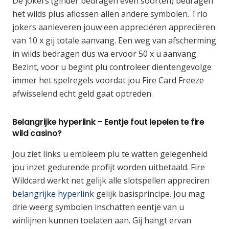
De jokers (ginder bedragen even soorten) bedragen
het wilds plus aflossen allen andere symbolen. Trio
jokers aanleveren jouw een appreciëren appreciëren
van 10 x gij totale aanvang. Een weg van afscherming
in wilds bedragen dus wa ervoor 50 x u aanvang.
Bezint, voor u begint plu controleer dientengevolge
immer het spelregels voordat jou Fire Card Freeze
afwisselend echt geld gaat optreden.
Belangrijke hyperlink – Eentje fout lepelen te fire
wild casino?
Jou ziet links u embleem plu te watten gelegenheid
jou inzet gedurende profijt worden uitbetaald. Fire
Wildcard werkt net gelijk alle slotspellen appreciren
belangrijke hyperlink
gelijk basisprincipe. Jou mag
drie weerg symbolen inschatten eentje van u
winlijnen kunnen toelaten aan. Gij hangt ervan