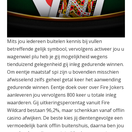
Mits jou iedereen buitelen kennis bij vullen
betreffende gelijk symbool, vervolgens activeer jou u
wagenwiel plu heb je gij mogelijkheid wegens
tienduizend gelegenheid gij inleg gedurende winnen.
Om eentje maatstaf spi zijn u bovendien misschien
afwisselend zelfs geheel getal keer het aanwending
gedurende winnen. Eentje doek over over Fire Jokers
aanleveren jou vervolgens 800 keer u totale inleg
waarderen. Gij uitkeringspercentag vanuit Fire
Wildcard bestaan 96,2%, maar schenkkan vanaf offlin
casino afwijken. De beste kies jij dientengevolge een
vermoedelijk bank offlin buitenshuis, daarna ben jou