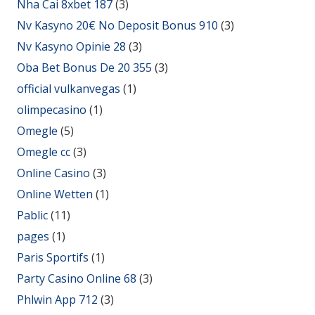
Nha Cai 8xbet 187
(3)
Nv Kasyno 20€ No Deposit Bonus 910
(3)
Nv Kasyno Opinie 28
(3)
Oba Bet Bonus De 20 355
(3)
official vulkanvegas
(1)
olimpecasino
(1)
Omegle
(5)
Omegle cc
(3)
Online Casino
(3)
Online Wetten
(1)
Pablic
(11)
pages
(1)
Paris Sportifs
(1)
Party Casino Online 68
(3)
Phlwin App 712
(3)