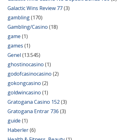
Galactic Wins Review 77
(3)
gambling
(170)
Gambling/Casino
(18)
game
(1)
games
(1)
Genel
(13.545)
ghostinocasino
(1)
godofcasinocasino
(2)
gokongcasino
(2)
goldwincasino
(1)
Gratogana Casino 152
(3)
Gratogana Entrar 736
(3)
guide
(1)
Haberler
(6)
Health & Fitness, Beauty
(1)