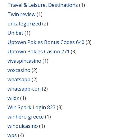
Travel & Leisure, Destinations
(1)
Twin review
(1)
uncategorized
(2)
Unibet
(1)
Uptown Pokies Bonus Codes 640
(3)
Uptown Pokies Casino 271
(3)
vivaspincasino
(1)
voxcasino
(2)
whatsapp
(2)
whatsapp-con
(2)
wildz
(1)
Win Spark Login 823
(3)
winhero greece
(1)
winouicasino
(1)
wps
(4)