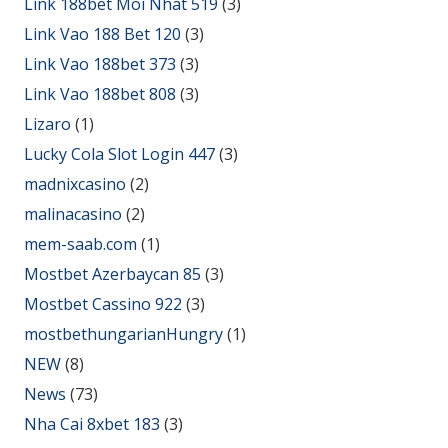
Link 188bet Moi Nhat 519
(3)
Link Vao 188 Bet 120
(3)
Link Vao 188bet 373
(3)
Link Vao 188bet 808
(3)
Lizaro
(1)
Lucky Cola Slot Login 447
(3)
madnixcasino
(2)
malinacasino
(2)
mem-saab.com
(1)
Mostbet Azerbaycan 85
(3)
Mostbet Cassino 922
(3)
mostbethungarianHungry
(1)
NEW
(8)
News
(73)
Nha Cai 8xbet 183
(3)