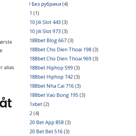
! Без рубрики
(4)
1
(1)
10 Jili Slot 443
(3)
10 Jili Slot 973
(3)
188bet Blog 667
(3)
første
188bet Cho Dien Thoai 198
(3)
e
188bet Cho Dien Thoai 969
(3)
r alias
188bet Hiphop 599
(3)
188bet Hiphop 742
(3)
188bet Nha Cai 716
(3)
188bet Vao Bong 195
(3)
åt
1xbet
(2)
2
(4)
20 Bet App 858
(3)
20 Bet Bet 516
(3)