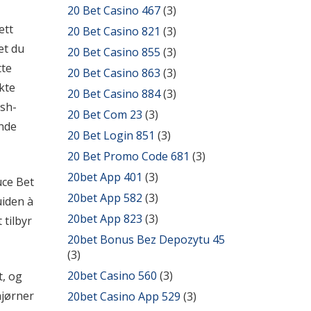
20 Bet Casino 467
(3)
ett
20 Bet Casino 821
(3)
et du
20 Bet Casino 855
(3)
tte
20 Bet Casino 863
(3)
kte
20 Bet Casino 884
(3)
ush-
20 Bet Com 23
(3)
ende
20 Bet Login 851
(3)
20 Bet Promo Code 681
(3)
20bet App 401
(3)
20bet App 582
(3)
uiden à
20bet App 823
(3)
 tilbyr
20bet Bonus Bez Depozytu 45
(3)
20bet Casino 560
(3)
t, og
hjørner
20bet Casino App 529
(3)