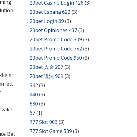
gaming
20bet Casino Login 126
(3)
olution
20bet Espana 622
(3)
20bet Login 69
(3)
20bet Opiniones 437
(3)
20bet Promo Code 309
(3)
20bet Promo Code 752
(3)
20bet Promo Code 950
(3)
20bet 入金 207
(3)
kke er
20bet 違法 909
(3)
n lett
342
(3)
s
440
(3)
630
(3)
 svake
67
(1)
777 Slot 903
(3)
777 Slot Game 539
(3)