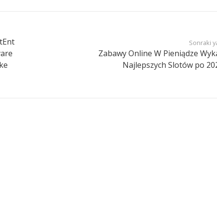
tEnt
Sonraki y
vare
Zabawy Online W Pieniądze Wyk
ke
Najlepszych Slotów po 20