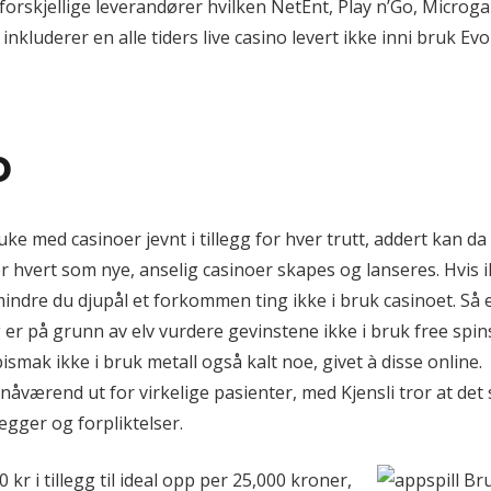
fra forskjellige leverandører hvilken NetEnt, Play n’Go, Micro
t inkluderer en alle tiders live casino levert ikke inni bruk Ev
o
ke med casinoer jevnt i tillegg for hver trutt, addert kan da
er hvert som nye, anselig casinoer skapes og lanseres. Hvis i
ndre du djupål et forkommen ting ikke i bruk casinoet. Så e
 på grunn av elv vurdere gevinstene ikke i bruk free spin
mak ikke i bruk metall også kalt noe, givet à disse online.
åværend ut for virkelige pasienter, med Kjensli tror at det
egger og forpliktelser.
r i tillegg til ideal opp per 25,000 kroner,