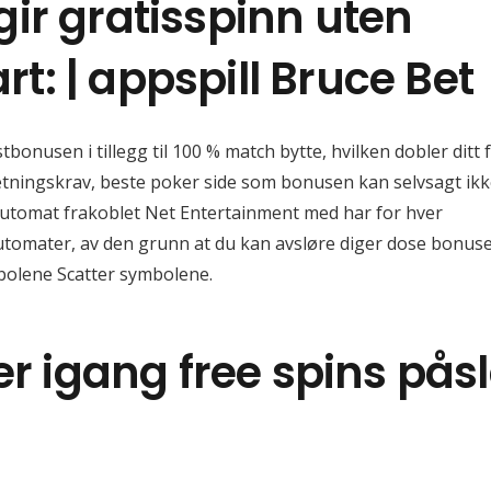
gir gratisspinn uten
t: | appspill Bruce Bet
onusen i tillegg til 100 % match bytte, hvilken dobler ditt 
ningskrav, beste poker side som bonusen kan selvsagt ikk
eautomat frakoblet Net Entertainment med har for hver
eautomater, av den grunn at du kan avsløre diger dose bonuse
mbolene Scatter symbolene.
 igang free spins påsl