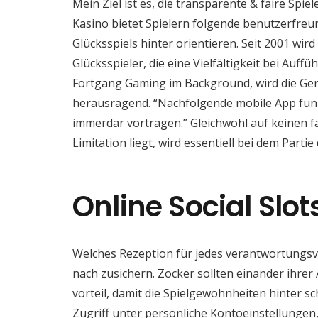
Mein Ziel ist es, die transparente & faire Spiel
Kasino bietet Spielern folgende benutzerfreu
Glücksspiels hinter orientieren. Seit 2001 wir
Glücksspieler, die eine Vielfältigkeit bei Auf
Fortgang Gaming im Background, wird die Gerü
herausragend. “Nachfolgende mobile App funk
immerdar vortragen.” Gleichwohl auf keinen f
Limitation liegt, wird essentiell bei dem Partie
Online Social Slot
Welches Rezeption für jedes verantwortungsvol
nach zusichern. Zocker sollten einander ihrer 
vorteil, damit die Spielgewohnheiten hinter s
Zugriff unter persönliche Kontoeinstellungen