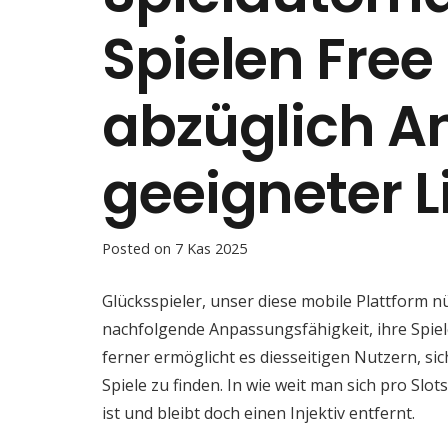
Spielen Fre
abzüglich 
geeigneter L
Posted on
7 Kas 2025
Glücksspieler, unser diese mobile Plattform nü
nachfolgende Anpassungsfähigkeit, ihre Spiele
ferner ermöglicht es diesseitigen Nutzern, s
Spiele zu finden.
In wie weit man sich pro Slot
ist und bleibt doch einen Injektiv entfernt.