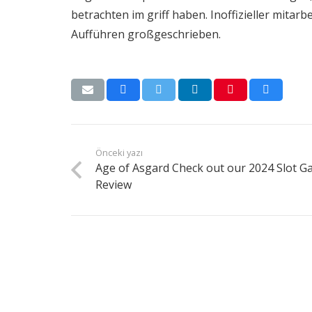
betrachten im griff haben. Inoffizieller mitarb
Aufführen großgeschrieben.
Önceki yazı
Age of Asgard Check out our 2024 Slot 
Review