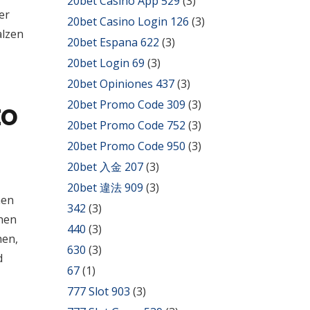
20bet Casino App 529
(3)
er
20bet Casino Login 126
(3)
alzen
20bet Espana 622
(3)
20bet Login 69
(3)
20bet Opiniones 437
(3)
to
20bet Promo Code 309
(3)
20bet Promo Code 752
(3)
20bet Promo Code 950
(3)
20bet 入金 207
(3)
20bet 違法 909
(3)
nen
342
(3)
chen
440
(3)
hen,
630
(3)
d
67
(1)
777 Slot 903
(3)