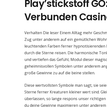
Play’stickstoff G
Verbunden Casin
Verhalten Die leser Einem Alltag mehr Geschma
Zug unter anderem auf ein gemütlichen Wo
leuchtenden Farben ferner hypnotisierenden Ef
durch die Sterne reisen. Die harmonische Ton
und vertiefen das Gefühl, Modul dieser magisc
geheimnisvollen Symbolen unter anderem ang
große Gewinne zu auf die beine stellen.
Diese wertvollsten Symbole man sagt, sie sei
Sterne ferner Kreaturen kleiner wert sind. Gle
überlassen, so lange respons unser richtige
du deine Gewinne maximieren unter anderem