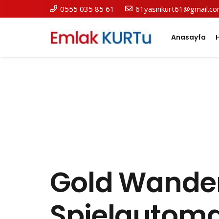
0555 035 85 61
61yasinkurt61@gmail.c
Anasayfa
Gold Wande
Spielautoma