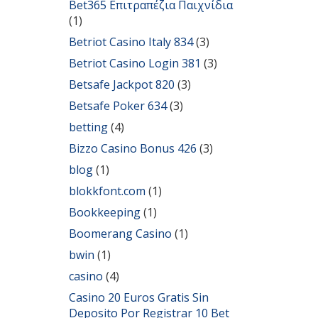
Bet365 Επιτραπέζια Παιχνίδια
(1)
Betriot Casino Italy 834
(3)
Betriot Casino Login 381
(3)
Betsafe Jackpot 820
(3)
Betsafe Poker 634
(3)
betting
(4)
Bizzo Casino Bonus 426
(3)
blog
(1)
blokkfont.com
(1)
Bookkeeping
(1)
Boomerang Casino
(1)
bwin
(1)
casino
(4)
Casino 20 Euros Gratis Sin
Deposito Por Registrar 10 Bet