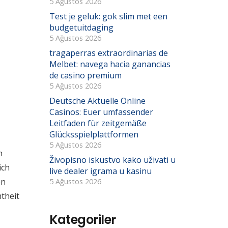
5 Ağustos 2026
Test je geluk: gok slim met een
budgetuitdaging
5 Ağustos 2026
tragaperras extraordinarias de
Melbet: navega hacia ganancias
de casino premium
5 Ağustos 2026
Deutsche Aktuelle Online
Casinos: Euer umfassender
Leitfaden für zeitgemäße
Glücksspielplattformen
5 Ağustos 2026
n
Živopisno iskustvo kako uživati u
ich
live dealer igrama u kasinu
en
5 Ağustos 2026
mtheit
Kategoriler