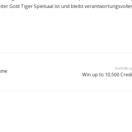
eiter Gold Tiger Spielsaal ist und bleibt verantwortungsvolle
Sonraki y
Game
Win up to 10,500 Credi