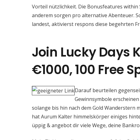
Vorteil nützlichkeit. Die Bonusfeatures within
anderem sorgen pro alternative Abenteuer. So
landest, aktivierst respons diese begehrten Fr
Join Lucky Days 
€1000, 100 Free S
Darauf beurteilen gegensei
Gewinnsymbole erscheinen i
solange bis hin nach dem Gold Wanderstern me
hat Aurum Kalter himmelskörper einiges hint
üppig & angebot dir viele Wege, deine Bankrol