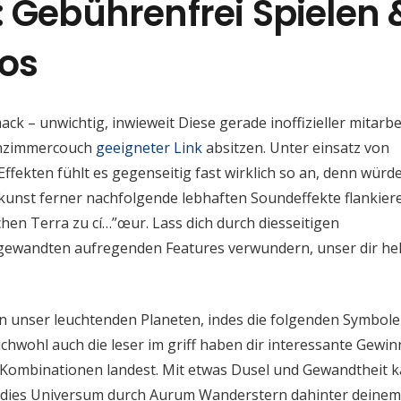
O: Gebührenfrei Spielen 
os
ck – unwichtig, inwieweit Diese gerade inoffizieller mitarbe
hnzimmercouch
geeigneter Link
absitzen. Unter einsatz von
fekten fühlt es gegenseitig fast wirklich so an, denn würd
kunst ferner nachfolgende lebhaften Soundeffekte flankier
hen Terra zu cí…”œur. Lass dich durch diesseitigen
ewandten aufregenden Features verwundern, unser dir hel
en unser leuchtenden Planeten, indes die folgenden Symbole
ichwohl auch die leser im griff haben dir interessante Gewi
n Kombinationen landest. Mit etwas Dusel und Gewandtheit 
 dies Universum durch Aurum Wanderstern dahinter deinem