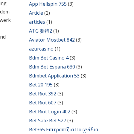
ung
App Hellspin 755
(3)
udem
Article
(2)
zwerk
articles
(1)
ATG 賽特2
(1)
end
Aviator Mostbet 842
(3)
azurcasino
(1)
Bdm Bet Casino 4
(3)
Bdm Bet Espana 630
(3)
Bdmbet Application 53
(3)
Bet 20 195
(3)
Bet Riot 392
(3)
Bet Riot 607
(3)
Bet Riot Login 402
(3)
Bet Safe Bet 527
(3)
Bet365 Επιτραπέζια Παιχνίδια