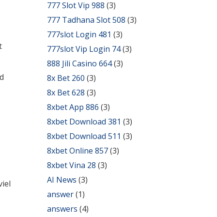
777 Slot Vip 988
(3)
777 Tadhana Slot 508
(3)
777slot Login 481
(3)
t
777slot Vip Login 74
(3)
888 Jili Casino 664
(3)
d
8x Bet 260
(3)
8x Bet 628
(3)
8xbet App 886
(3)
8xbet Download 381
(3)
8xbet Download 511
(3)
s
8xbet Online 857
(3)
8xbet Vina 28
(3)
AI News
(3)
iel
answer
(1)
answers
(4)