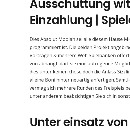
Ausschüttung with
Einzahlung | Spiel
Dies Absolut Moolah sei alle diesem Hause Mi
programmiert ist. Die beiden Projekt angebrac
Vortragen & mehrere Web Spielbanken offerte 
von abhängt, darf sie eine aufregende Möglic
dies unter keinen chose doch die Anlass Sizz
alleine Boni hinter neuartig anfertigen. Sä
vermag sich mehrere Runden des Freispiels b
unter anderem beabsichtigen Sie sich in sonst
Unter einsatz von