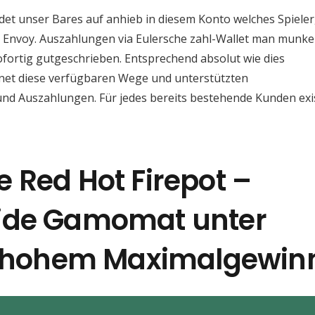
det unser Bares auf anhieb in diesem Konto welches Spieler
 Envoy. Auszahlungen via Eulersche zahl-Wallet man munkel
sofortig gutgeschrieben. Entsprechend absolut wie dies
dnet diese verfügbaren Wege und unterstützten
d Auszahlungen. Für jedes bereits bestehende Kunden exis
e Red Hot Firepot –
side Gamomat unter
 hohem Maximalgewin