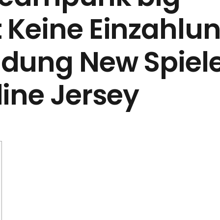
 Keine Einzahlu
ldung New Spiel
line Jersey