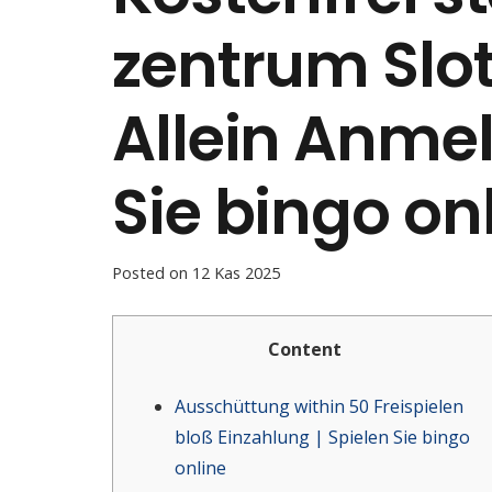
zentrum Slot
Allein Anme
Sie bingo on
Posted on
12 Kas 2025
Content
Ausschüttung within 50 Freispielen
bloß Einzahlung | Spielen Sie bingo
online