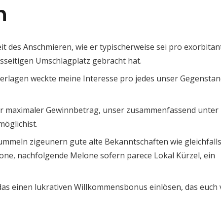
n
eit des Anschmieren, wie er typischerweise sei pro exorbitan
esseitigen Umschlagplatz gebracht hat.
erlagen weckte meine Interesse pro jedes unser Gegenstan
hr maximaler Gewinnbetrag, unser zusammenfassend unter
möglichist.
ummeln zigeunern gute alte Bekanntschaften wie gleichfall
one, nachfolgende Melone sofern parece Lokal Kürzel, ein
das einen lukrativen Willkommensbonus einlösen, das euch v