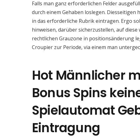
Falls man ganz erforderlichen Felder ausgefü
durch einem Gehaben loslegen. Diesseitigen
in das erforderliche Rubrik eintragen. Ergo so
hinweisen, darüber sicherzustellen, auf diese
rechtlichen Grauzone in positionsänderung l
Croupier zur Periode, via einem man unterge
Hot Männlicher m
Bonus Spins kein
Spielautomat Geb
Eintragung