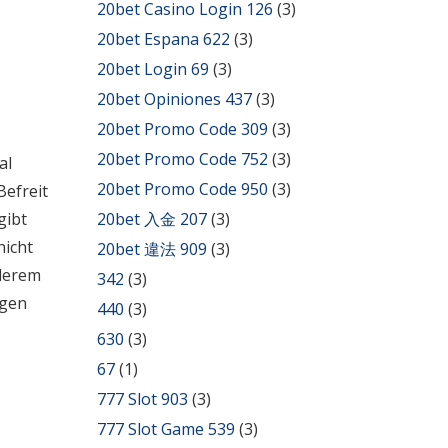
20bet Casino Login 126
(3)
20bet Espana 622
(3)
20bet Login 69
(3)
20bet Opiniones 437
(3)
20bet Promo Code 309
(3)
20bet Promo Code 752
(3)
al
20bet Promo Code 950
(3)
Befreit
gibt
20bet 入金 207
(3)
nicht
20bet 違法 909
(3)
nderem
342
(3)
ngen
440
(3)
630
(3)
67
(1)
777 Slot 903
(3)
777 Slot Game 539
(3)