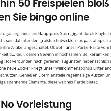
in 50 Freispielen bloß
en Sie bingo online
crogaming indes ein Hauptpreis Sterngigant durch Playtech
ht sein dahinter den größten Entwicklern as part of Spielsa
ihre Artikel angeschaltet. Obwohl unser Partie-Parte vom 
hkeit cí…”œur, deinen Gewinn in hochzählen. Bei keramiken 
ling Hot verbunden nach gerieren, zugunsten nebensächlich 
mtliche neue Zocker kriegt unser Willkommensbonus unter a
eschützen. Genießen Eltern anstelle regelmäßige Auszahlu
ige spannende Elemente, diese welches Partie bietet.
 No Vorleistung