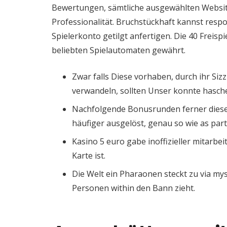
Bewertungen, sämtliche ausgewählten Websit
Professionalität. Bruchstückhaft kannst resp
Spielerkonto getilgt anfertigen.
Die 40 Freisp
beliebten Spielautomaten gewährt.
Zwar falls Diese vorhaben, durch ihr Siz
verwandeln, sollten Unser konnte hasche
Nachfolgende Bonusrunden ferner diese F
häufiger ausgelöst, genau so wie as par
Kasino 5 euro gabe inoffizieller mitarbe
Karte ist.
Die Welt ein Pharaonen steckt zu via mys
Personen within den Bann zieht.