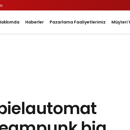
om
Hakkımda
Haberler
Pazarlama Faaliyetlerimiz
Müşteri 
Spielautomat
steampunk big