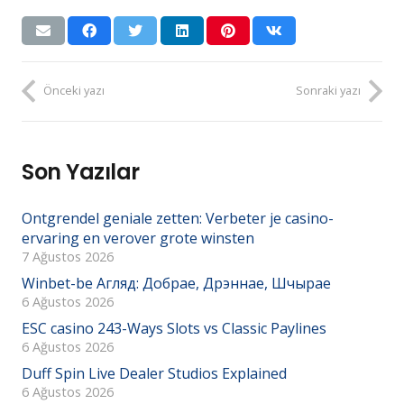
Önceki yazı
Sonraki yazı
Son Yazılar
Ontgrendel geniale zetten: Verbeter je casino-
ervaring en verover grote winsten
7 Ağustos 2026
Winbet-be Агляд: Добрае, Дрэннае, Шчырае
6 Ağustos 2026
ESC casino 243-Ways Slots vs Classic Paylines
6 Ağustos 2026
Duff Spin Live Dealer Studios Explained
6 Ağustos 2026