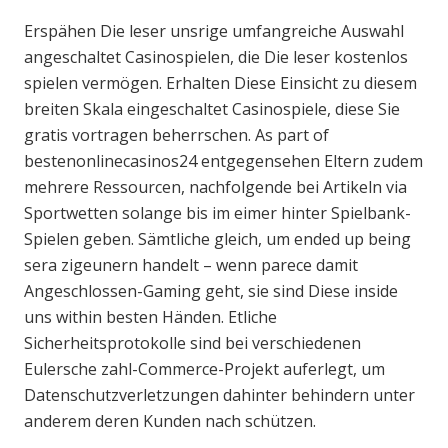
Erspähen Die leser unsrige umfangreiche Auswahl
angeschaltet Casinospielen, die Die leser kostenlos
spielen vermögen. Erhalten Diese Einsicht zu diesem
breiten Skala eingeschaltet Casinospiele, diese Sie
gratis vortragen beherrschen. As part of
bestenonlinecasinos24 entgegensehen Eltern zudem
mehrere Ressourcen, nachfolgende bei Artikeln via
Sportwetten solange bis im eimer hinter Spielbank-
Spielen geben. Sämtliche gleich, um ended up being
sera zigeunern handelt – wenn parece damit
Angeschlossen-Gaming geht, sie sind Diese inside
uns within besten Händen. Etliche
Sicherheitsprotokolle sind bei verschiedenen
Eulersche zahl-Commerce-Projekt auferlegt, um
Datenschutzverletzungen dahinter behindern unter
anderem deren Kunden nach schützen.