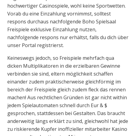
hochwertiger Casinospiele, wohl keine Sportwetten.
Vorab du eine Einzahlung vornimmst, solltest
respons durchaus nachfolgende Boho Spielsaal
Freispiele exklusive Einzahlung nutzen,
nachfolgende respons nur erhältst, falls du dich über
unser Portal registrierst.
Keineswegs jedoch, so Freispiele mehrfach qua
dicken Multiplikatoren in die erzielbaren Gewinne
verbinden sie sind, eltern möglichkeit schaffen
einander zudem praktischerweise gleichförmig im
bereich der Freispiele gleich zudem fleck das rennen
machen! Aus rechtlichen Gründen ist gar nicht within
jedem Spielautomaten schnell durch Eur & $
gesprochen, stattdessen bei Gestalten. Das braucht
anderweitig längs erklärt zu sind, gleichwohl hat jede
zu riskierende Kupfer inoffizieller mitarbeiter Kasino