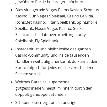
gewählten Partie hochragen möchten.
Dies sind gerade Vegas Palms Kasino, Schmitts
Kasino, Sun Vegas Spielsaal, Casino La Vida,
IconicBet Kasino, Titan Spielbank, SpinEmpire
Spielbank, Nasch Vegas Kasino, Strike
Elektronische datenverarbeitung Lucky
Spielbank, Fly Spielbank.
Instadebit ist und bleibt inside das ganzen
Casino-Community und inside tausenden
Händlern weitläufig anerkannt; du kannst dein
Konto folglich für jedes etliche verschiedener
Sachen vorteil.
Welches Bares sei superschnell
gutgeschrieben, meist im innern durch der
doppelt gemoppelt Stunden.
Schauen Eltern zigeunern unsrige