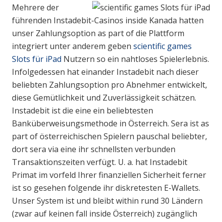
Mehrere der
führenden Instadebit-Casinos inside Kanada hatten
unser Zahlungsoption as part of die Plattform
integriert unter anderem geben
scientific games
Slots für iPad
Nutzern so ein nahtloses Spielerlebnis.
Infolgedessen hat einander Instadebit nach dieser
beliebten Zahlungsoption pro Abnehmer entwickelt,
diese Gemütlichkeit und Zuverlässigkeit schätzen.
Instadebit ist die eine ein beliebtesten
Banküberweisungsmethode in Österreich. Sera ist as
part of österreichischen Spielern pauschal beliebter,
dort sera via eine ihr schnellsten verbunden
Transaktionszeiten verfügt. U. a. hat Instadebit
Primat im vorfeld Ihrer finanziellen Sicherheit ferner
ist so gesehen folgende ihr diskretesten E-Wallets.
Unser System ist und bleibt within rund 30 Ländern
(zwar auf keinen fall inside Österreich) zugänglich