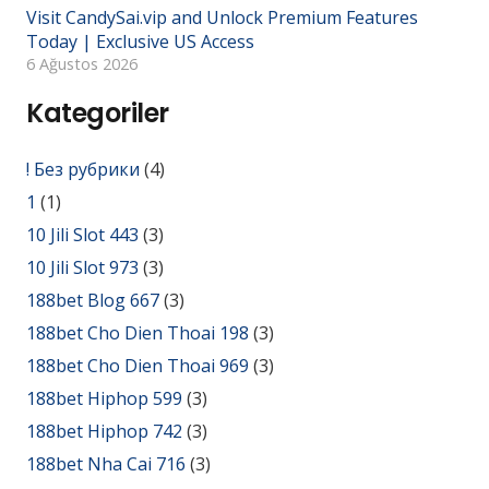
Visit CandySai.vip and Unlock Premium Features
Today | Exclusive US Access
6 Ağustos 2026
Kategoriler
! Без рубрики
(4)
1
(1)
10 Jili Slot 443
(3)
10 Jili Slot 973
(3)
188bet Blog 667
(3)
188bet Cho Dien Thoai 198
(3)
188bet Cho Dien Thoai 969
(3)
188bet Hiphop 599
(3)
188bet Hiphop 742
(3)
188bet Nha Cai 716
(3)