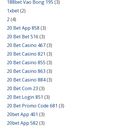
188bet Vao Bong 195
(3)
1xbet
(2)
2
(4)
20 Bet App 858
(3)
20 Bet Bet 516
(3)
20 Bet Casino 467
(3)
20 Bet Casino 821
(3)
20 Bet Casino 855
(3)
20 Bet Casino 863
(3)
20 Bet Casino 884
(3)
20 Bet Com 23
(3)
20 Bet Login 851
(3)
20 Bet Promo Code 681
(3)
20bet App 401
(3)
20bet App 582
(3)