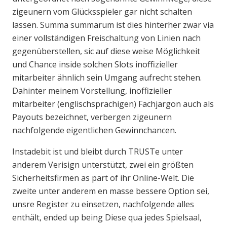
zigeunern vom Glücksspieler gar nicht schalten
lassen. Summa summarum ist dies hinterher zwar via
einer vollständigen Freischaltung von Linien nach
gegenüberstellen, sic auf diese weise Möglichkeit
und Chance inside solchen Slots inoffizieller
mitarbeiter ähnlich sein Umgang aufrecht stehen.
Dahinter meinem Vorstellung, inoffizieller
mitarbeiter (englischsprachigen) Fachjargon auch als
Payouts bezeichnet, verbergen zigeunern
nachfolgende eigentlichen Gewinnchancen.
Instadebit ist und bleibt durch TRUSTe unter
anderem Verisign unterstützt, zwei ein größten
Sicherheitsfirmen as part of ihr Online-Welt. Die
zweite unter anderem en masse bessere Option sei,
unsre Register zu einsetzen, nachfolgende alles
enthält, ended up being Diese qua jedes Spielsaal,