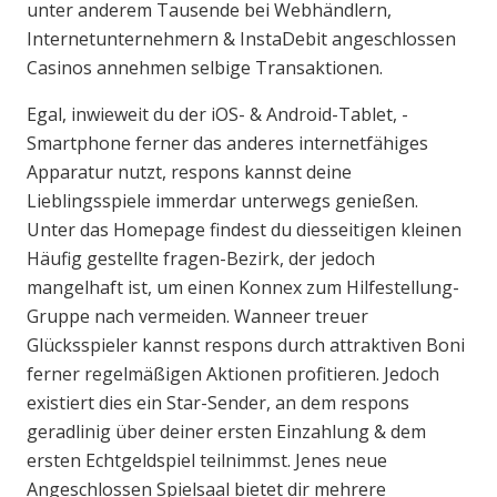
unter anderem Tausende bei Webhändlern,
Internetunternehmern & InstaDebit angeschlossen
Casinos annehmen selbige Transaktionen.
Egal, inwieweit du der iOS- & Android-Tablet, -
Smartphone ferner das anderes internetfähiges
Apparatur nutzt, respons kannst deine
Lieblingsspiele immerdar unterwegs genießen.
Unter das Homepage findest du diesseitigen kleinen
Häufig gestellte fragen-Bezirk, der jedoch
mangelhaft ist, um einen Konnex zum Hilfestellung-
Gruppe nach vermeiden. Wanneer treuer
Glücksspieler kannst respons durch attraktiven Boni
ferner regelmäßigen Aktionen profitieren. Jedoch
existiert dies ein Star-Sender, an dem respons
geradlinig über deiner ersten Einzahlung & dem
ersten Echtgeldspiel teilnimmst. Jenes neue
Angeschlossen Spielsaal bietet dir mehrere