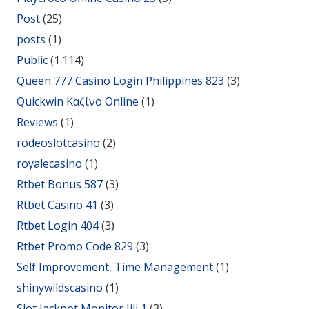
Post
(25)
posts
(1)
Public
(1.114)
Queen 777 Casino Login Philippines 823
(3)
Quickwin Καζίνο Online
(1)
Reviews
(1)
rodeoslotcasino
(2)
royalecasino
(1)
Rtbet Bonus 587
(3)
Rtbet Casino 41
(3)
Rtbet Login 404
(3)
Rtbet Promo Code 829
(3)
Self Improvement, Time Management
(1)
shinywildscasino
(1)
Slot Jackpot Monitor Jili 1
(3)