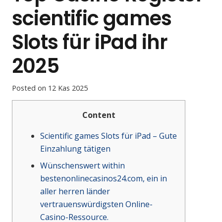
scientific games
Slots für iPad ihr
2025
Posted on
12 Kas 2025
Content
Scientific games Slots für iPad – Gute
Einzahlung tätigen
Wünschenswert within
bestenonlinecasinos24.com, ein in
aller herren länder
vertrauenswürdigsten Online-
Casino-Ressource.