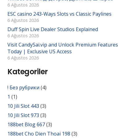
6 Ağustos 2026
ESC casino 243-Ways Slots vs Classic Paylines
6 Ağustos 2026
Duff Spin Live Dealer Studios Explained
6 Ağustos 2026
Visit CandySai.vip and Unlock Premium Features
Today | Exclusive US Access
6 Ağustos 2026
Kategoriler
! Без рубрики
(4)
1
(1)
10 Jili Slot 443
(3)
10 Jili Slot 973
(3)
188bet Blog 667
(3)
188bet Cho Dien Thoai 198
(3)