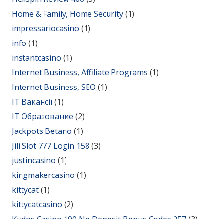
Home & Family, Home Security
(1)
impressariocasino
(1)
info
(1)
instantcasino
(1)
Internet Business, Affiliate Programs
(1)
Internet Business, SEO
(1)
IT Вакансії
(1)
IT Образование
(2)
Jackpots Betano
(1)
Jili Slot 777 Login 158
(3)
justincasino
(1)
kingmakercasino
(1)
kittycat
(1)
kittycatcasino
(2)