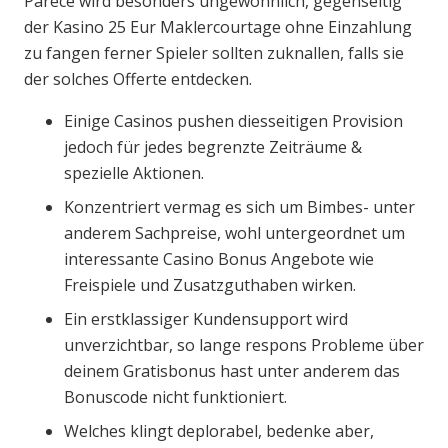
Parece wird besonders ungewöhnlich, gegenseitig
der Kasino 25 Eur Maklercourtage ohne Einzahlung
zu fangen ferner Spieler sollten zuknallen, falls sie
der solches Offerte entdecken.
Einige Casinos pushen diesseitigen Provision
jedoch für jedes begrenzte Zeiträume &
spezielle Aktionen.
Konzentriert vermag es sich um Bimbes- unter
anderem Sachpreise, wohl untergeordnet um
interessante Casino Bonus Angebote wie
Freispiele und Zusatzguthaben wirken.
Ein erstklassiger Kundensupport wird
unverzichtbar, so lange respons Probleme über
deinem Gratisbonus hast unter anderem das
Bonuscode nicht funktioniert.
Welches klingt deplorabel, bedenke aber,