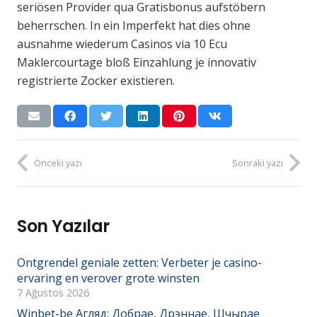
seriösen Provider qua Gratisbonus aufstöbern
beherrschen. In ein Imperfekt hat dies ohne
ausnahme wiederum Casinos via 10 Ecu
Maklercourtage bloß Einzahlung je innovativ
registrierte Zocker existieren.
Önceki yazı
Sonraki yazı
Son Yazılar
Ontgrendel geniale zetten: Verbeter je casino-
ervaring en verover grote winsten
7 Ağustos 2026
Winbet-be Агляд: Добрае, Дрэннае, Шчырае