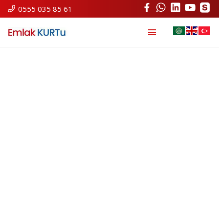
0555 035 85 61