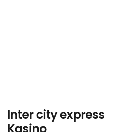
Inter city express
Kasino