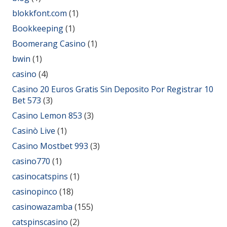
blokkfont.com
(1)
Bookkeeping
(1)
Boomerang Casino
(1)
bwin
(1)
casino
(4)
Casino 20 Euros Gratis Sin Deposito Por Registrar 10
Bet 573
(3)
Casino Lemon 853
(3)
Casinò Live
(1)
Casino Mostbet 993
(3)
casino770
(1)
casinocatspins
(1)
casinopinco
(18)
casinowazamba
(155)
catspinscasino
(2)