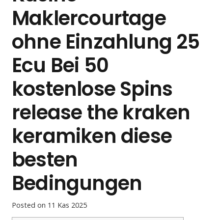
Maklercourtage
ohne Einzahlung 25
Ecu Bei 50
kostenlose Spins
release the kraken
keramiken diese
besten
Bedingungen
Posted on
11 Kas 2025