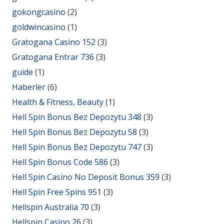
gokongcasino
(2)
goldwincasino
(1)
Gratogana Casino 152
(3)
Gratogana Entrar 736
(3)
guide
(1)
Haberler
(6)
Health & Fitness, Beauty
(1)
Hell Spin Bonus Bez Depozytu 348
(3)
Hell Spin Bonus Bez Depozytu 58
(3)
Hell Spin Bonus Bez Depozytu 747
(3)
Hell Spin Bonus Code 586
(3)
Hell Spin Casino No Deposit Bonus 359
(3)
Hell Spin Free Spins 951
(3)
Hellspin Australia 70
(3)
Hellspin Casino 26
(3)