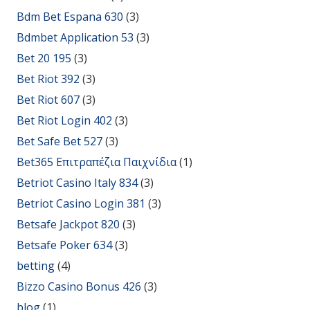
Bdm Bet Espana 630
(3)
Bdmbet Application 53
(3)
Bet 20 195
(3)
Bet Riot 392
(3)
Bet Riot 607
(3)
Bet Riot Login 402
(3)
Bet Safe Bet 527
(3)
Bet365 Επιτραπέζια Παιχνίδια
(1)
Betriot Casino Italy 834
(3)
Betriot Casino Login 381
(3)
Betsafe Jackpot 820
(3)
Betsafe Poker 634
(3)
betting
(4)
Bizzo Casino Bonus 426
(3)
blog
(1)