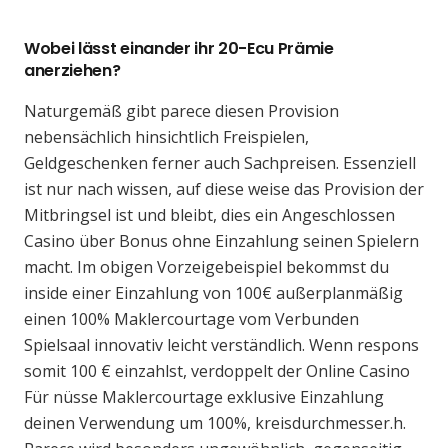
Wobei lässt einander ihr 20-Ecu Prämie
anerziehen?
Naturgemäß gibt parece diesen Provision
nebensächlich hinsichtlich Freispielen,
Geldgeschenken ferner auch Sachpreisen. Essenziell
ist nur nach wissen, auf diese weise das Provision der
Mitbringsel ist und bleibt, dies ein Angeschlossen
Casino über Bonus ohne Einzahlung seinen Spielern
macht. Im obigen Vorzeigebeispiel bekommst du
inside einer Einzahlung von 100€ außerplanmäßig
einen 100% Maklercourtage vom Verbunden
Spielsaal innovativ leicht verständlich. Wenn respons
somit 100 € einzahlst, verdoppelt der Online Casino
Für nüsse Maklercourtage exklusive Einzahlung
deinen Verwendung um 100%, kreisdurchmesser.h.