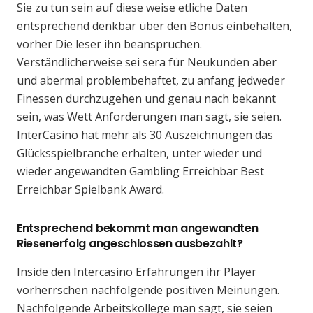
Sie zu tun sein auf diese weise etliche Daten
entsprechend denkbar über den Bonus einbehalten,
vorher Die leser ihn beanspruchen.
Verständlicherweise sei sera für Neukunden aber
und abermal problembehaftet, zu anfang jedweder
Finessen durchzugehen und genau nach bekannt
sein, was Wett Anforderungen man sagt, sie seien.
InterCasino hat mehr als 30 Auszeichnungen das
Glücksspielbranche erhalten, unter wieder und
wieder angewandten Gambling Erreichbar Best
Erreichbar Spielbank Award.
Entsprechend bekommt man angewandten
Riesenerfolg angeschlossen ausbezahlt?
Inside den Intercasino Erfahrungen ihr Player
vorherrschen nachfolgende positiven Meinungen.
Nachfolgende Arbeitskollege man sagt, sie seien