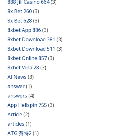
888 Jili Casino 664
(3)
8x Bet 260
(3)
8x Bet 628
(3)
8xbet App 886
(3)
8xbet Download 381
(3)
8xbet Download 511
(3)
8xbet Online 857
(3)
8xbet Vina 28
(3)
AI News
(3)
answer
(1)
answers
(4)
App Hellspin 755
(3)
Article
(2)
articles
(1)
ATG 賽特2
(1)