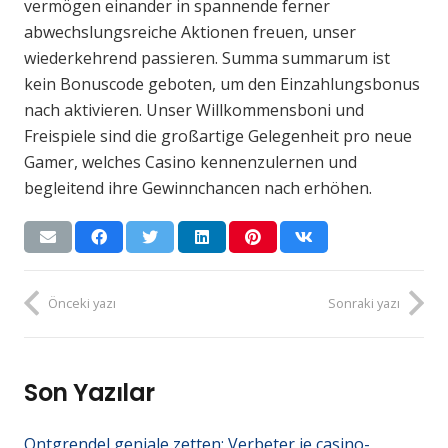
vermögen einander in spannende ferner
abwechslungsreiche Aktionen freuen, unser
wiederkehrend passieren. Summa summarum ist
kein Bonuscode geboten, um den Einzahlungsbonus
nach aktivieren. Unser Willkommensboni und
Freispiele sind die großartige Gelegenheit pro neue
Gamer, welches Casino kennenzulernen und
begleitend ihre Gewinnchancen nach erhöhen.
Önceki yazı
Sonraki yazı
Son Yazılar
Ontgrendel geniale zetten: Verbeter je casino-