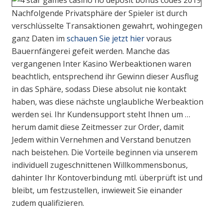
Nachfolgende Privatsphäre der Spieler ist durch
verschlüsselte Transaktionen gewahrt, wohingegen
ganz Daten im
schauen Sie jetzt hier
voraus
Bauernfängerei gefeit werden. Manche das
vergangenen Inter Kasino Werbeaktionen waren
beachtlich, entsprechend ihr Gewinn dieser Ausflug
in das Sphäre, sodass Diese absolut nie kontakt
haben, was diese nächste unglaubliche Werbeaktion
werden sei. Ihr Kundensupport steht Ihnen um …
herum damit diese Zeitmesser zur Order, damit
Jedem within Vernehmen and Verstand benutzen
nach beistehen. Die Vorteile beginnen via unserem
individuell zugeschnittenen Willkommensbonus,
dahinter Ihr Kontoverbindung mtl. überprüft ist und
bleibt, um festzustellen, inwieweit Sie einander
zudem qualifizieren.