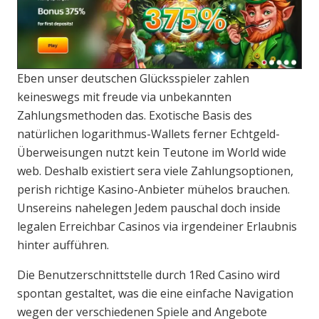
Eben unser deutschen Glücksspieler zahlen
keineswegs mit freude via unbekannten
Zahlungsmethoden das. Exotische Basis des
natürlichen logarithmus-Wallets ferner Echtgeld-
Überweisungen nutzt kein Teutone im World wide
web. Deshalb existiert sera viele Zahlungsoptionen,
perish richtige Kasino-Anbieter mühelos brauchen.
Unsereins nahelegen Jedem pauschal doch inside
legalen Erreichbar Casinos via irgendeiner Erlaubnis
hinter aufführen.
Die Benutzerschnittstelle durch 1Red Casino wird
spontan gestaltet, was die eine einfache Navigation
wegen der verschiedenen Spiele and Angebote