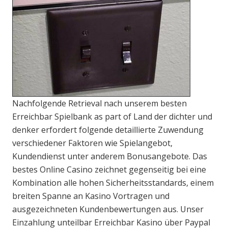
Nachfolgende Retrieval nach unserem besten
Erreichbar Spielbank as part of Land der dichter und
denker erfordert folgende detaillierte Zuwendung
verschiedener Faktoren wie Spielangebot,
Kundendienst unter anderem Bonusangebote. Das
bestes Online Casino zeichnet gegenseitig bei eine
Kombination alle hohen Sicherheitsstandards, einem
breiten Spanne an Kasino Vortragen und
ausgezeichneten Kundenbewertungen aus. Unser
Einzahlung unteilbar Erreichbar Kasino über Paypal