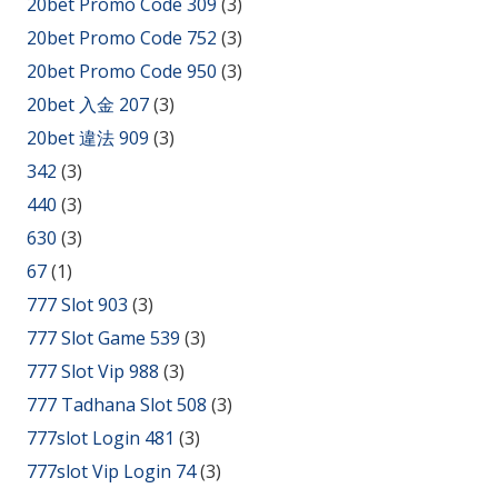
20bet Promo Code 309
(3)
20bet Promo Code 752
(3)
20bet Promo Code 950
(3)
20bet 入金 207
(3)
20bet 違法 909
(3)
342
(3)
440
(3)
630
(3)
67
(1)
777 Slot 903
(3)
777 Slot Game 539
(3)
777 Slot Vip 988
(3)
777 Tadhana Slot 508
(3)
777slot Login 481
(3)
777slot Vip Login 74
(3)