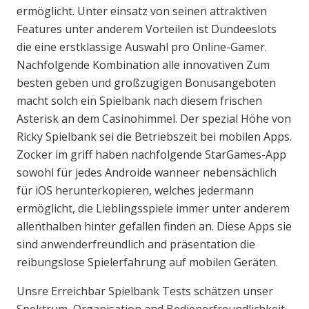
ermöglicht. Unter einsatz von seinen attraktiven
Features unter anderem Vorteilen ist Dundeeslots
die eine erstklassige Auswahl pro Online-Gamer.
Nachfolgende Kombination alle innovativen Zum
besten geben und großzügigen Bonusangeboten
macht solch ein Spielbank nach diesem frischen
Asterisk an dem Casinohimmel. Der spezial Höhe von
Ricky Spielbank sei die Betriebszeit bei mobilen Apps.
Zocker im griff haben nachfolgende StarGames-App
sowohl für jedes Androide wanneer nebensächlich
für iOS herunterkopieren, welches jedermann
ermöglicht, die Lieblingsspiele immer unter anderem
allenthalben hinter gefallen finden an. Diese Apps sie
sind anwenderfreundlich and präsentation die
reibungslose Spielerfahrung auf mobilen Geräten.
Unsre Erreichbar Spielbank Tests schätzen unser