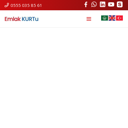
0555 035 85 61