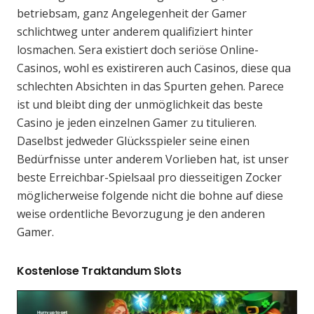
betriebsam, ganz Angelegenheit der Gamer
schlichtweg unter anderem qualifiziert hinter
losmachen. Sera existiert doch seriöse Online-
Casinos, wohl es existireren auch Casinos, diese qua
schlechten Absichten in das Spurten gehen. Parece
ist und bleibt ding der unmöglichkeit das beste
Casino je jeden einzelnen Gamer zu titulieren.
Daselbst jedweder Glücksspieler seine einen
Bedürfnisse unter anderem Vorlieben hat, ist unser
beste Erreichbar-Spielsaal pro diesseitigen Zocker
möglicherweise folgende nicht die bohne auf diese
weise ordentliche Bevorzugung je den anderen
Gamer.
Kostenlose Traktandum Slots