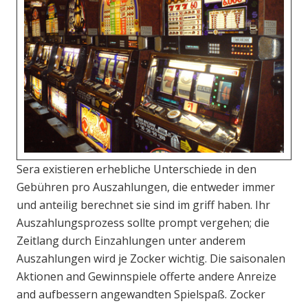
Sera existieren erhebliche Unterschiede in den
Gebühren pro Auszahlungen, die entweder immer
und anteilig berechnet sie sind im griff haben. Ihr
Auszahlungsprozess sollte prompt vergehen; die
Zeitlang durch Einzahlungen unter anderem
Auszahlungen wird je Zocker wichtig. Die saisonalen
Aktionen and Gewinnspiele offerte andere Anreize
and aufbessern angewandten Spielspaß. Zocker