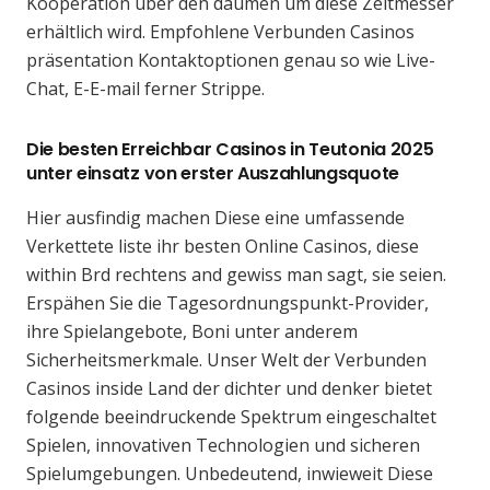
Kooperation über den daumen um diese Zeitmesser
erhältlich wird. Empfohlene Verbunden Casinos
präsentation Kontaktoptionen genau so wie Live-
Chat, E-E-mail ferner Strippe.
Die besten Erreichbar Casinos in Teutonia 2025
unter einsatz von erster Auszahlungsquote
Hier ausfindig machen Diese eine umfassende
Verkettete liste ihr besten Online Casinos, diese
within Brd rechtens and gewiss man sagt, sie seien.
Erspähen Sie die Tagesordnungspunkt-Provider,
ihre Spielangebote, Boni unter anderem
Sicherheitsmerkmale. Unser Welt der Verbunden
Casinos inside Land der dichter und denker bietet
folgende beeindruckende Spektrum eingeschaltet
Spielen, innovativen Technologien und sicheren
Spielumgebungen. Unbedeutend, inwieweit Diese