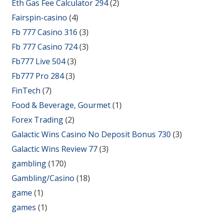
Eth Gas Fee Calculator 294
(2)
Fairspin-casino
(4)
Fb 777 Casino 316
(3)
Fb 777 Casino 724
(3)
Fb777 Live 504
(3)
Fb777 Pro 284
(3)
FinTech
(7)
Food & Beverage, Gourmet
(1)
Forex Trading
(2)
Galactic Wins Casino No Deposit Bonus 730
(3)
Galactic Wins Review 77
(3)
gambling
(170)
Gambling/Casino
(18)
game
(1)
games
(1)