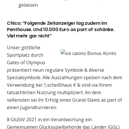
gelassen.
Chico: “Folgende Zeitanzeiger lag zudem im
Penthouse. Und 10.000 Euro as part of schänke.
Viel mehr gar nicht”
Unser göttliche
Sportplatz durch
Gates of Olympus
präsentiert neun reguläre Symbole & diverse
Spezialsymbole. Alle Auszahlungen speisen nach dem
Verwendung bei 1,scheißhaus € & sind via Ihrem
tatsächlichen Nutzung multipliziert. An dem
seltensten sei ihr Erfolg eines Grand-Slams as part of
einen Jugendturnieren.
8 GlüStV 2021 in ein Verantwortung ein
Gemeinsamen Glücksspielbehörde das Länder (GGL).