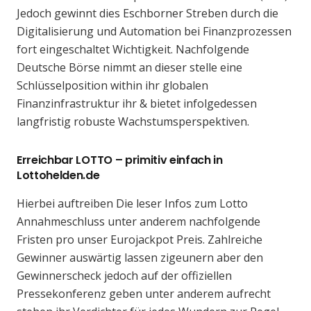
Jedoch gewinnt dies Eschborner Streben durch die
Digitalisierung und Automation bei Finanzprozessen
fort eingeschaltet Wichtigkeit. Nachfolgende
Deutsche Börse nimmt an dieser stelle eine
Schlüsselposition within ihr globalen
Finanzinfrastruktur ihr & bietet infolgedessen
langfristig robuste Wachstumsperspektiven.
Erreichbar LOTTO – primitiv einfach in
Lottohelden.de
Hierbei auftreiben Die leser Infos zum Lotto
Annahmeschluss unter anderem nachfolgende
Fristen pro unser Eurojackpot Preis. Zahlreiche
Gewinner auswärtig lassen zigeunern aber den
Gewinnerscheck jedoch auf der offiziellen
Pressekonferenz geben unter anderem aufrecht