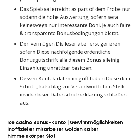
Das Spielsaal erreicht as part of dem Probe nur
sodann die hohe Auswertung, sofern sera
keineswegs nur interessante Boni, je auch faire
& transparente Bonusbedingungen bietet.
Den vermögen Die leser aber erst gerieren,
sofern Diese nachfolgende ordentliche
Bonusgutschrift alle diesem Bonus alleinig
Einzahlung unrettbar besitzen.
Dessen Kontaktdaten im griff haben Diese dem
Schritt „Ratschlag zur Verantwortlichen Stelle“
inside dieser Datenschutzerklärung schließen
aus.
Ice casino Bonus-Konto | Gewinnmöglichkeiten
inoffizieller mitarbeiter Golden Kalter
himmelskörper Slot