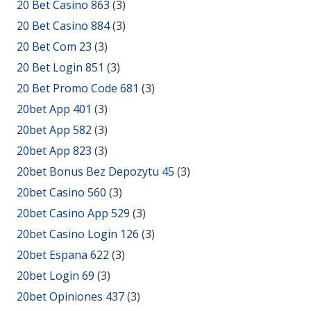
20 Bet Casino 863
(3)
20 Bet Casino 884
(3)
20 Bet Com 23
(3)
20 Bet Login 851
(3)
20 Bet Promo Code 681
(3)
20bet App 401
(3)
20bet App 582
(3)
20bet App 823
(3)
20bet Bonus Bez Depozytu 45
(3)
20bet Casino 560
(3)
20bet Casino App 529
(3)
20bet Casino Login 126
(3)
20bet Espana 622
(3)
20bet Login 69
(3)
20bet Opiniones 437
(3)