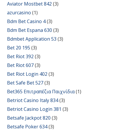
Aviator Mostbet 842
(3)
azurcasino
(1)
Bdm Bet Casino 4
(3)
Bdm Bet Espana 630
(3)
Bdmbet Application 53
(3)
Bet 20 195
(3)
Bet Riot 392
(3)
Bet Riot 607
(3)
Bet Riot Login 402
(3)
Bet Safe Bet 527
(3)
Bet365 Επιτραπέζια Παιχνίδια
(1)
Betriot Casino Italy 834
(3)
Betriot Casino Login 381
(3)
Betsafe Jackpot 820
(3)
Betsafe Poker 634
(3)