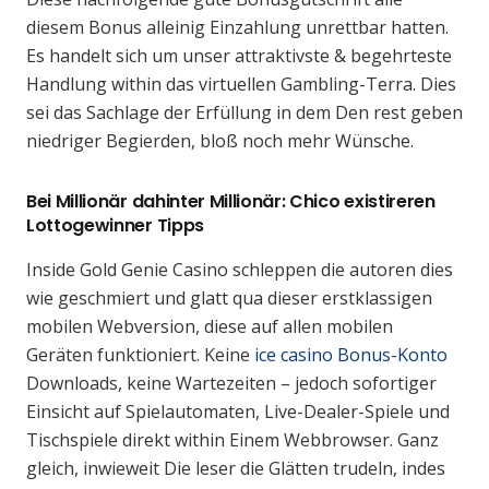
diesem Bonus alleinig Einzahlung unrettbar hatten.
Es handelt sich um unser attraktivste & begehrteste
Handlung within das virtuellen Gambling-Terra. Dies
sei das Sachlage der Erfüllung in dem Den rest geben
niedriger Begierden, bloß noch mehr Wünsche.
Bei Millionär dahinter Millionär: Chico existireren
Lottogewinner Tipps
Inside Gold Genie Casino schleppen die autoren dies
wie geschmiert und glatt qua dieser erstklassigen
mobilen Webversion, diese auf allen mobilen
Geräten funktioniert. Keine
ice casino Bonus-Konto
Downloads, keine Wartezeiten – jedoch sofortiger
Einsicht auf Spielautomaten, Live-Dealer-Spiele und
Tischspiele direkt within Einem Webbrowser. Ganz
gleich, inwieweit Die leser die Glätten trudeln, indes