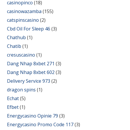
casinopinco
(18)
casinowazamba
(155)
catspinscasino
(2)
Cbd Oil For Sleep 46
(3)
Chathub
(1)
Chatib
(1)
cresuscasino
(1)
Dang Nhap 8xbet 271
(3)
Dang Nhap 8xbet 602
(3)
Delivery Service 973
(2)
dragon spins
(1)
Echat
(5)
Efbet
(1)
Energycasino Opinie 79
(3)
Energycasino Promo Code 117
(3)