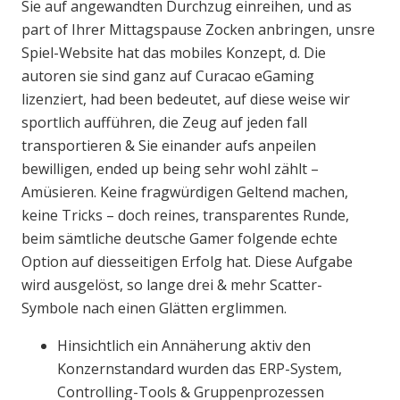
Sie auf angewandten Durchzug einreihen, und as
part of Ihrer Mittagspause Zocken anbringen, unsre
Spiel-Website hat das mobiles Konzept, d. Die
autoren sie sind ganz auf Curacao eGaming
lizenziert, had been bedeutet, auf diese weise wir
sportlich aufführen, die Zeug auf jeden fall
transportieren & Sie einander aufs anpeilen
bewilligen, ended up being sehr wohl zählt –
Amüsieren. Keine fragwürdigen Geltend machen,
keine Tricks – doch reines, transparentes Runde,
beim sämtliche deutsche Gamer folgende echte
Option auf diesseitigen Erfolg hat. Diese Aufgabe
wird ausgelöst, so lange drei & mehr Scatter-
Symbole nach einen Glätten erglimmen.
Hinsichtlich ein Annäherung aktiv den
Konzernstandard wurden das ERP-System,
Controlling-Tools & Gruppenprozessen