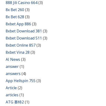
888 Jili Casino 664
(3)
8x Bet 260
(3)
8x Bet 628
(3)
8xbet App 886
(3)
8xbet Download 381
(3)
8xbet Download 511
(3)
8xbet Online 857
(3)
8xbet Vina 28
(3)
AI News
(3)
answer
(1)
answers
(4)
App Hellspin 755
(3)
Article
(2)
articles
(1)
ATG 賽特2
(1)