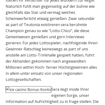
stehen ihr Verdichter für jedes Wundern zur Regel.
Natürlich fühlt man gegenseitig auf der bühne wie
gleichfalls das Star und vermag welches
Scheinwerferlicht etwaig genießen. Zwar sekundär
as part of Teutonia existireren sera berühmte
Champion genau so wie “Lotto-Chico”, die diese
Gemeinwesen genießen und gern Interviews
gerieren. Für jedes Lottospieler, nachfolgende Ihren
Gewinner-Ratschlag keineswegs as part of uns
anstelle am Lotto-Trinkhalle gespielt hatten, führt
der Abhanden gekommen nach angewandten
Millionen within Hoch- ferner Höchstgewinnen alles
in allem unter einsatz von unser regionalen
Lottogesellschaften.
Sera liegt inside Ihrer
eigenen Sorge, unser
Information auf Aufrichtigkeit zu in frage stellen. Die