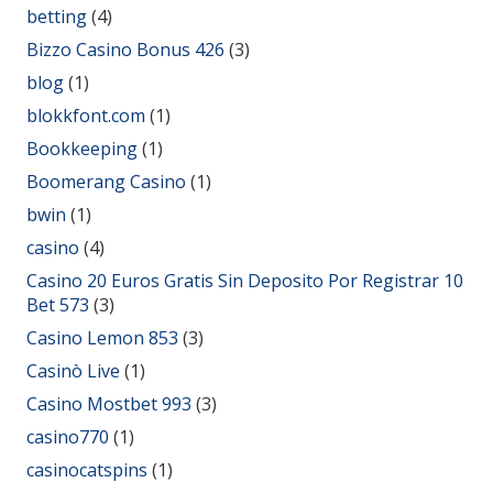
betting
(4)
Bizzo Casino Bonus 426
(3)
blog
(1)
blokkfont.com
(1)
Bookkeeping
(1)
Boomerang Casino
(1)
bwin
(1)
casino
(4)
Casino 20 Euros Gratis Sin Deposito Por Registrar 10
Bet 573
(3)
Casino Lemon 853
(3)
Casinò Live
(1)
Casino Mostbet 993
(3)
casino770
(1)
casinocatspins
(1)