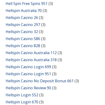
Hell Spin Free Spins 951
(3)
Hellspin Australia 70
(3)
Hellspin Casino 26
(3)
Hellspin Casino 297
(3)
Hellspin Casino 32
(3)
Hellspin Casino 586
(3)
Hellspin Casino 828
(3)
Hellspin Casino Australia 112
(3)
Hellspin Casino Australia 318
(3)
Hellspin Casino Login 699
(3)
Hellspin Casino Login 951
(3)
Hellspin Casino No Deposit Bonus 661
(3)
Hellspin Casino Review 90
(3)
Hellspin Login 552
(3)
Hellspin Login 670
(3)