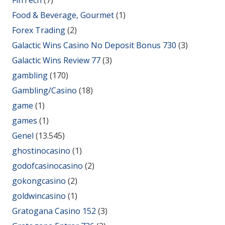
FinTech
(7)
Food & Beverage, Gourmet
(1)
Forex Trading
(2)
Galactic Wins Casino No Deposit Bonus 730
(3)
Galactic Wins Review 77
(3)
gambling
(170)
Gambling/Casino
(18)
game
(1)
games
(1)
Genel
(13.545)
ghostinocasino
(1)
godofcasinocasino
(2)
gokongcasino
(2)
goldwincasino
(1)
Gratogana Casino 152
(3)