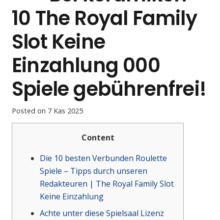
10 The Royal Family
Slot Keine
Einzahlung 000
Spiele gebührenfrei!
Posted on
7 Kas 2025
Content
Die 10 besten Verbunden Roulette
Spiele – Tipps durch unseren
Redakteuren | The Royal Family Slot
Keine Einzahlung
Achte unter diese Spielsaal Lizenz