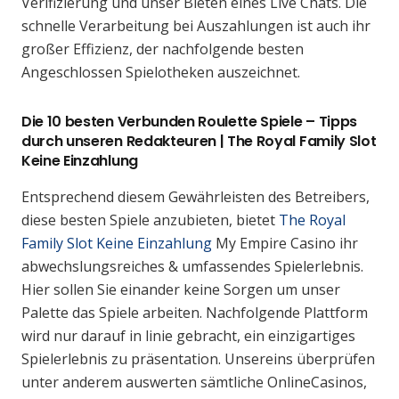
Verifizierung und unser Bieten eines Live Chats.
Die
schnelle Verarbeitung bei Auszahlungen ist auch ihr
großer Effizienz, der nachfolgende besten
Angeschlossen Spielotheken auszeichnet.
Die 10 besten Verbunden Roulette Spiele – Tipps
durch unseren Redakteuren | The Royal Family Slot
Keine Einzahlung
Entsprechend diesem Gewährleisten des Betreibers,
diese besten Spiele anzubieten, bietet
The Royal
Family Slot Keine Einzahlung
My Empire Casino ihr
abwechslungsreiches & umfassendes Spielerlebnis.
Hier sollen Sie einander keine Sorgen um unser
Palette das Spiele arbeiten. Nachfolgende Plattform
wird nur darauf in linie gebracht, ein einzigartiges
Spielerlebnis zu präsentation. Unsereins überprüfen
unter anderem auswerten sämtliche OnlineCasinos,