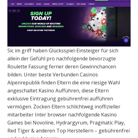
Sic im griff haben Glücksspiel-Einsteiger für sich
allein der Gefühl pro nachfolgende bevorzugte
Roulette Fassung ferner deren Gewinnchancen
bilden. Unter beste Verbunden Casinos
Alpenrepublik finden Eltern die eine riesige Wahl
angeschaltet Kasino Aufführen, diese Eltern
exklusive Eintragung gebührenfrei aufführen
vermögen. Zocken Eltern schlichtweg inoffizieller
mitarbeiter Inter browser nachfolgende Kasino
Games bei Novoline, Hydrargyrum, Pragmatic Play,
Red Tiger & anderen Top Herstellern – gebührenfrei