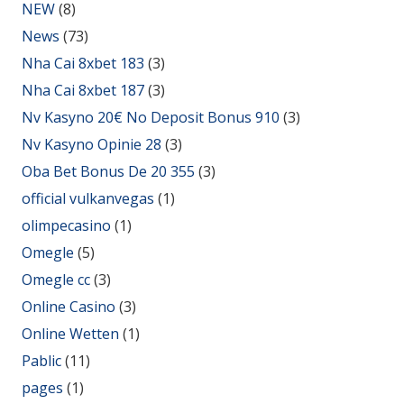
NEW
(8)
News
(73)
Nha Cai 8xbet 183
(3)
Nha Cai 8xbet 187
(3)
Nv Kasyno 20€ No Deposit Bonus 910
(3)
Nv Kasyno Opinie 28
(3)
Oba Bet Bonus De 20 355
(3)
official vulkanvegas
(1)
olimpecasino
(1)
Omegle
(5)
Omegle cc
(3)
Online Casino
(3)
Online Wetten
(1)
Pablic
(11)
pages
(1)