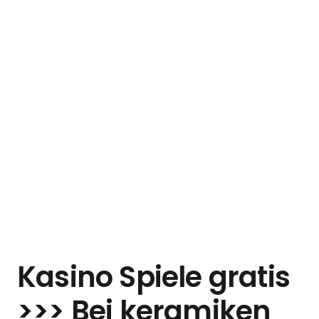
Kasino Spiele gratis
>>> Bei keramiken