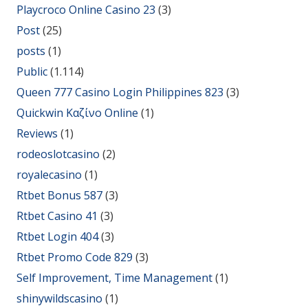
Playcroco Online Casino 23
(3)
Post
(25)
posts
(1)
Public
(1.114)
Queen 777 Casino Login Philippines 823
(3)
Quickwin Καζίνο Online
(1)
Reviews
(1)
rodeoslotcasino
(2)
royalecasino
(1)
Rtbet Bonus 587
(3)
Rtbet Casino 41
(3)
Rtbet Login 404
(3)
Rtbet Promo Code 829
(3)
Self Improvement, Time Management
(1)
shinywildscasino
(1)