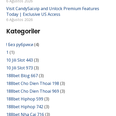
6 Ağustos 2026
Visit CandySai.vip and Unlock Premium Features
Today | Exclusive US Access
6 Ağustos 2026
Kategoriler
! Без рубрики
(4)
1
(1)
10 Jili Slot 443
(3)
10 Jili Slot 973
(3)
188bet Blog 667
(3)
188bet Cho Dien Thoai 198
(3)
188bet Cho Dien Thoai 969
(3)
188bet Hiphop 599
(3)
188bet Hiphop 742
(3)
188bet Nha Cai 716
(3)