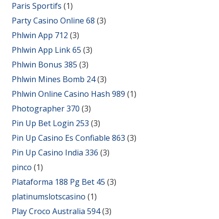
Paris Sportifs
(1)
Party Casino Online 68
(3)
Phlwin App 712
(3)
Phlwin App Link 65
(3)
Phlwin Bonus 385
(3)
Phlwin Mines Bomb 24
(3)
Phlwin Online Casino Hash 989
(1)
Photographer 370
(3)
Pin Up Bet Login 253
(3)
Pin Up Casino Es Confiable 863
(3)
Pin Up Casino India 336
(3)
pinco
(1)
Plataforma 188 Pg Bet 45
(3)
platinumslotscasino
(1)
Play Croco Australia 594
(3)