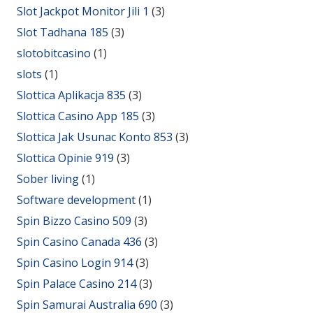
Slot Jackpot Monitor Jili 1
(3)
Slot Tadhana 185
(3)
slotobitcasino
(1)
slots
(1)
Slottica Aplikacja 835
(3)
Slottica Casino App 185
(3)
Slottica Jak Usunac Konto 853
(3)
Slottica Opinie 919
(3)
Sober living
(1)
Software development
(1)
Spin Bizzo Casino 509
(3)
Spin Casino Canada 436
(3)
Spin Casino Login 914
(3)
Spin Palace Casino 214
(3)
Spin Samurai Australia 690
(3)