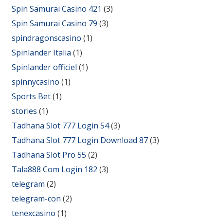
Spin Samurai Casino 421
(3)
Spin Samurai Casino 79
(3)
spindragonscasino
(1)
Spinlander Italia
(1)
Spinlander officiel
(1)
spinnycasino
(1)
Sports Bet
(1)
stories
(1)
Tadhana Slot 777 Login 54
(3)
Tadhana Slot 777 Login Download 87
(3)
Tadhana Slot Pro 55
(2)
Tala888 Com Login 182
(3)
telegram
(2)
telegram-con
(2)
tenexcasino
(1)