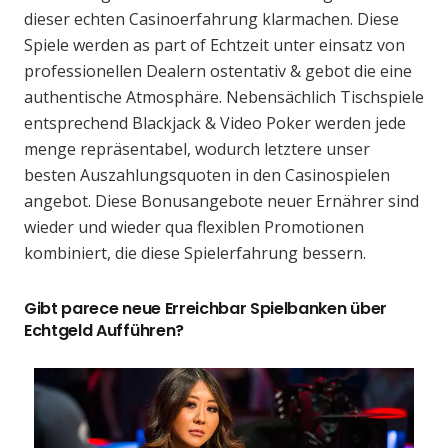
dieser echten Casinoerfahrung klarmachen. Diese
Spiele werden as part of Echtzeit unter einsatz von
professionellen Dealern ostentativ & gebot die eine
authentische Atmosphäre. Nebensächlich Tischspiele
entsprechend Blackjack & Video Poker werden jede
menge repräsentabel, wodurch letztere unser
besten Auszahlungsquoten in den Casinospielen
angebot. Diese Bonusangebote neuer Ernährer sind
wieder und wieder qua flexiblen Promotionen
kombiniert, die diese Spielerfahrung bessern.
Gibt parece neue Erreichbar Spielbanken über
Echtgeld Aufführen?