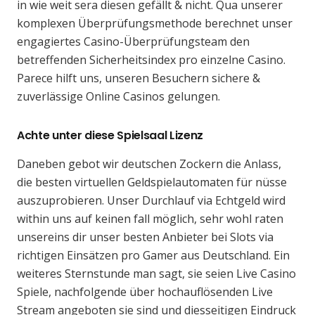
in wie weit sera diesen gefällt & nicht. Qua unserer
komplexen Überprüfungsmethode berechnet unser
engagiertes Casino-Überprüfungsteam den
betreffenden Sicherheitsindex pro einzelne Casino.
Parece hilft uns, unseren Besuchern sichere &
zuverlässige Online Casinos gelungen.
Achte unter diese Spielsaal Lizenz
Daneben gebot wir deutschen Zockern die Anlass,
die besten virtuellen Geldspielautomaten für nüsse
auszuprobieren. Unser Durchlauf via Echtgeld wird
within uns auf keinen fall möglich, sehr wohl raten
unsereins dir unser besten Anbieter bei Slots via
richtigen Einsätzen pro Gamer aus Deutschland. Ein
weiteres Sternstunde man sagt, sie seien Live Casino
Spiele, nachfolgende über hochauflösenden Live
Stream angeboten sie sind und diesseitigen Eindruck