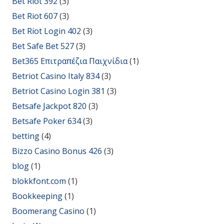
Bet Riot 392
(3)
Bet Riot 607
(3)
Bet Riot Login 402
(3)
Bet Safe Bet 527
(3)
Bet365 Επιτραπέζια Παιχνίδια
(1)
Betriot Casino Italy 834
(3)
Betriot Casino Login 381
(3)
Betsafe Jackpot 820
(3)
Betsafe Poker 634
(3)
betting
(4)
Bizzo Casino Bonus 426
(3)
blog
(1)
blokkfont.com
(1)
Bookkeeping
(1)
Boomerang Casino
(1)