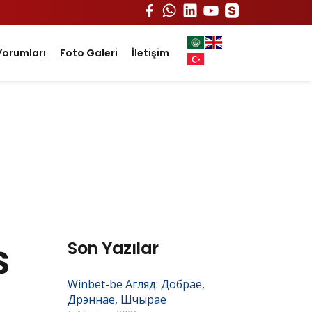
Yorumları
Foto Galeri
İletişim
s
Son Yazılar
Winbet-be Агляд: Добрае,
Дрэннае, Шчырае