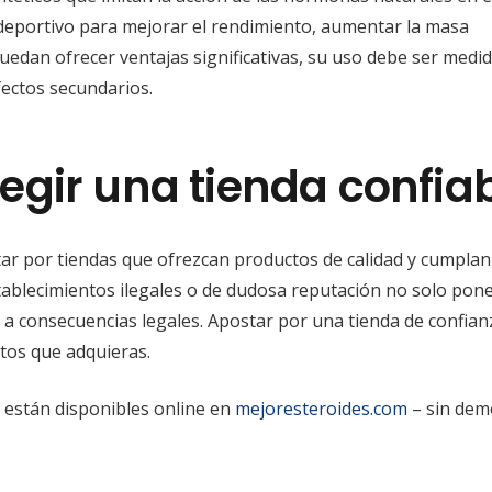
deportivo para mejorar el rendimiento, aumentar la masa
uedan ofrecer ventajas significativas, su uso debe ser medid
fectos secundarios.
egir una tienda confia
ptar por tiendas que ofrezcan productos de calidad y cumpla
tablecimientos ilegales o de dudosa reputación no solo pon
r a consecuencias legales. Apostar por una tienda de confian
ctos que adquieras.
 están disponibles online en
mejoresteroides.com
– sin dem