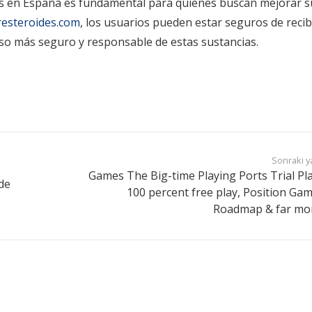
bles en España es fundamental para quienes buscan mejorar s
esteroides.com
, los usuarios pueden estar seguros de recib
uso más seguro y responsable de estas sustancias.
Sonraki y
Games The Big-time Playing Ports Trial Pla
de
100 percent free play, Position Gam
Roadmap & far mo