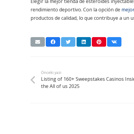
Elegir la mejor tienda de esteroides inyecta
rendimiento deportivo. Con la opción de
mejor
productos de calidad, lo que contribuye a un 
Önceki yazı
Listing of 160+ Sweepstakes Casinos Insi
the All of us 2025