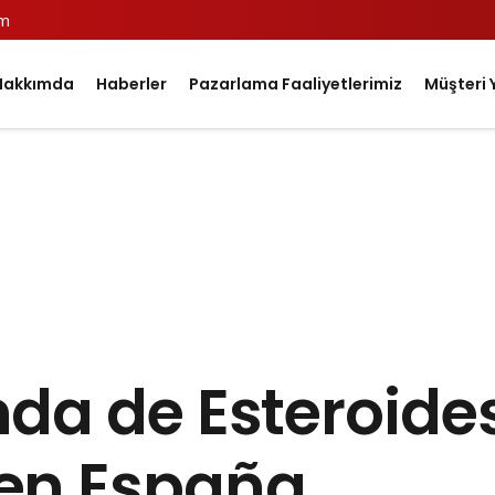
om
Hakkımda
Haberler
Pazarlama Faaliyetlerimiz
Müşteri 
nda de Esteroide
 en España