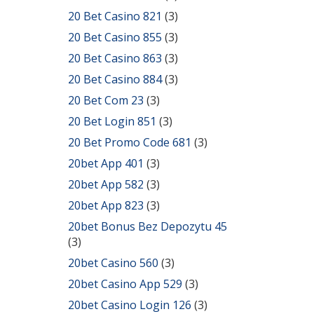
20 Bet Casino 821
(3)
20 Bet Casino 855
(3)
20 Bet Casino 863
(3)
20 Bet Casino 884
(3)
20 Bet Com 23
(3)
20 Bet Login 851
(3)
20 Bet Promo Code 681
(3)
20bet App 401
(3)
20bet App 582
(3)
20bet App 823
(3)
20bet Bonus Bez Depozytu 45
(3)
20bet Casino 560
(3)
20bet Casino App 529
(3)
20bet Casino Login 126
(3)