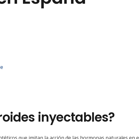
le
roides inyectables?
téticos que imitan la acción de las hormonas naturales en e