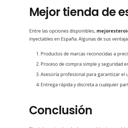
Mejor tienda de e
Entre las opciones disponibles,
mejoresteroi
inyectables en España. Algunas de sus ventaja
Productos de marcas reconocidas a preci
Proceso de compra simple y seguridad en
Asesoría profesional para garantizar el 
Entrega rápida y discreta a cualquier part
Conclusión