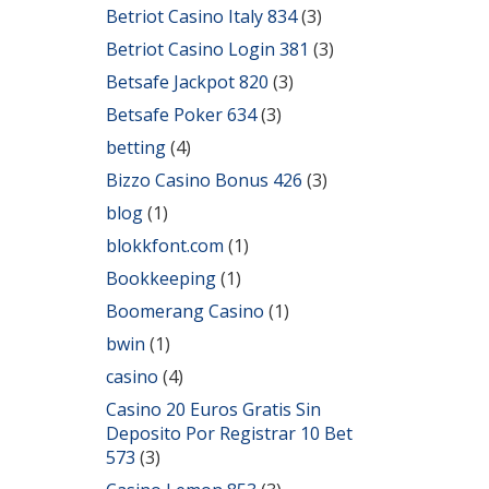
Betriot Casino Italy 834
(3)
Betriot Casino Login 381
(3)
Betsafe Jackpot 820
(3)
Betsafe Poker 634
(3)
betting
(4)
Bizzo Casino Bonus 426
(3)
blog
(1)
blokkfont.com
(1)
Bookkeeping
(1)
Boomerang Casino
(1)
bwin
(1)
casino
(4)
Casino 20 Euros Gratis Sin
Deposito Por Registrar 10 Bet
573
(3)