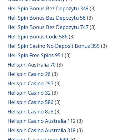
Hell Spin Bonus Bez Depozytu 348
(3)
Hell Spin Bonus Bez Depozytu 58
(3)
Hell Spin Bonus Bez Depozytu 747
(3)
Hell Spin Bonus Code 586
(3)
Hell Spin Casino No Deposit Bonus 359
(3)
Hell Spin Free Spins 951
(3)
Hellspin Australia 70
(3)
Hellspin Casino 26
(3)
Hellspin Casino 297
(3)
Hellspin Casino 32
(3)
Hellspin Casino 586
(3)
Hellspin Casino 828
(3)
Hellspin Casino Australia 112
(3)
Hellspin Casino Australia 318
(3)
Hellspin Casino Login 699
(3)