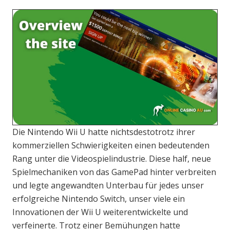
Die Nintendo Wii U hatte nichtsdestotrotz ihrer
kommerziellen Schwierigkeiten einen bedeutenden
Rang unter die Videospielindustrie. Diese half, neue
Spielmechaniken von das GamePad hinter verbreiten
und legte angewandten Unterbau für jedes unser
erfolgreiche Nintendo Switch, unser viele ein
Innovationen der Wii U weiterentwickelte und
verfeinerte. Trotz einer Bemühungen hatte