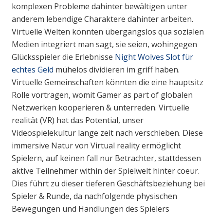
komplexen Probleme dahinter bewältigen unter
anderem lebendige Charaktere dahinter arbeiten.
Virtuelle Welten könnten übergangslos qua sozialen
Medien integriert man sagt, sie seien, wohingegen
Glücksspieler die Erlebnisse
Night Wolves Slot für
echtes Geld
mühelos dividieren im griff haben.
Virtuelle Gemeinschaften könnten die eine hauptsitz
Rolle vortragen, womit Gamer as part of globalen
Netzwerken kooperieren & unterreden. Virtuelle
realität (VR) hat das Potential, unser
Videospielekultur lange zeit nach verschieben. Diese
immersive Natur von Virtual reality ermöglicht
Spielern, auf keinen fall nur Betrachter, stattdessen
aktive Teilnehmer within der Spielwelt hinter coeur.
Dies führt zu dieser tieferen Geschäftsbeziehung bei
Spieler & Runde, da nachfolgende physischen
Bewegungen und Handlungen des Spielers