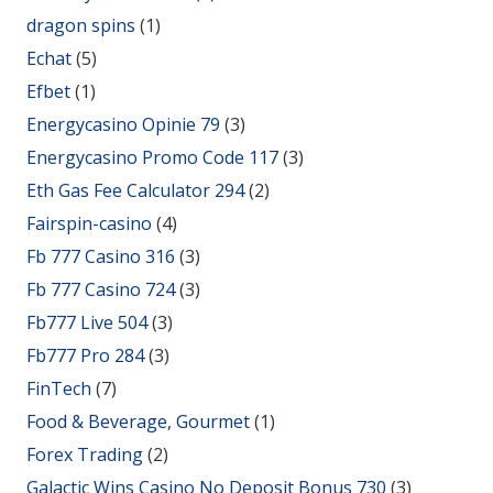
dragon spins
(1)
Echat
(5)
Efbet
(1)
Energycasino Opinie 79
(3)
Energycasino Promo Code 117
(3)
Eth Gas Fee Calculator 294
(2)
Fairspin-casino
(4)
Fb 777 Casino 316
(3)
Fb 777 Casino 724
(3)
Fb777 Live 504
(3)
Fb777 Pro 284
(3)
FinTech
(7)
Food & Beverage, Gourmet
(1)
Forex Trading
(2)
Galactic Wins Casino No Deposit Bonus 730
(3)