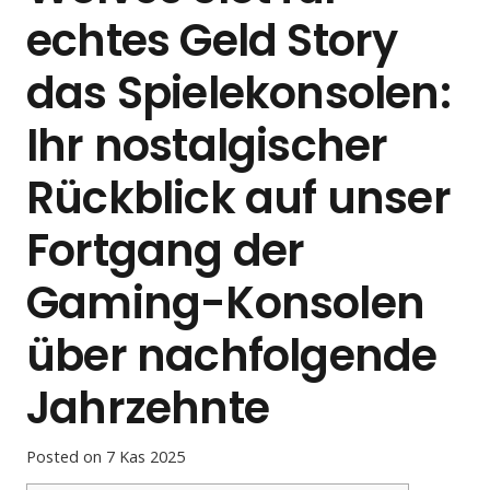
echtes Geld Story
das Spielekonsolen:
Ihr nostalgischer
Rückblick auf unser
Fortgang der
Gaming-Konsolen
über nachfolgende
Jahrzehnte
Posted on
7 Kas 2025