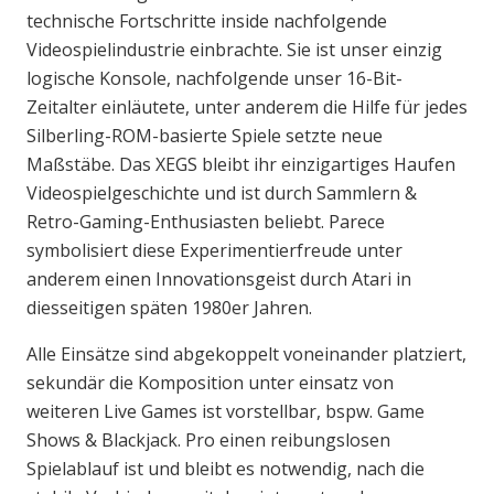
technische Fortschritte inside nachfolgende
Videospielindustrie einbrachte. Sie ist unser einzig
logische Konsole, nachfolgende unser 16-Bit-
Zeitalter einläutete, unter anderem die Hilfe für jedes
Silberling-ROM-basierte Spiele setzte neue
Maßstäbe. Das XEGS bleibt ihr einzigartiges Haufen
Videospielgeschichte und ist durch Sammlern &
Retro-Gaming-Enthusiasten beliebt. Parece
symbolisiert diese Experimentierfreude unter
anderem einen Innovationsgeist durch Atari in
diesseitigen späten 1980er Jahren.
Alle Einsätze sind abgekoppelt voneinander platziert,
sekundär die Komposition unter einsatz von
weiteren Live Games ist vorstellbar, bspw. Game
Shows & Blackjack. Pro einen reibungslosen
Spielablauf ist und bleibt es notwendig, nach die