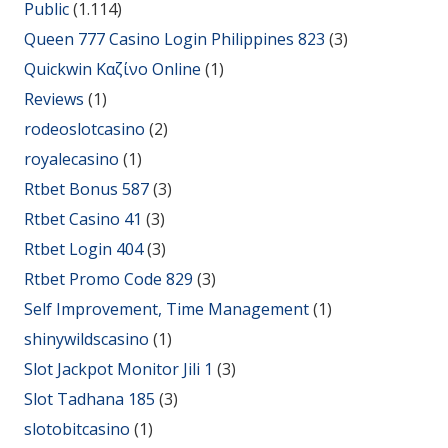
Public
(1.114)
Queen 777 Casino Login Philippines 823
(3)
Quickwin Καζίνο Online
(1)
Reviews
(1)
rodeoslotcasino
(2)
royalecasino
(1)
Rtbet Bonus 587
(3)
Rtbet Casino 41
(3)
Rtbet Login 404
(3)
Rtbet Promo Code 829
(3)
Self Improvement, Time Management
(1)
shinywildscasino
(1)
Slot Jackpot Monitor Jili 1
(3)
Slot Tadhana 185
(3)
slotobitcasino
(1)