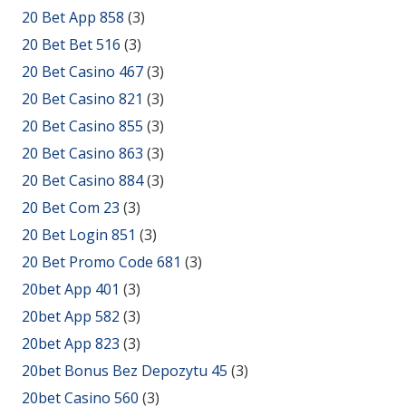
20 Bet App 858
(3)
20 Bet Bet 516
(3)
20 Bet Casino 467
(3)
20 Bet Casino 821
(3)
20 Bet Casino 855
(3)
20 Bet Casino 863
(3)
20 Bet Casino 884
(3)
20 Bet Com 23
(3)
20 Bet Login 851
(3)
20 Bet Promo Code 681
(3)
20bet App 401
(3)
20bet App 582
(3)
20bet App 823
(3)
20bet Bonus Bez Depozytu 45
(3)
20bet Casino 560
(3)