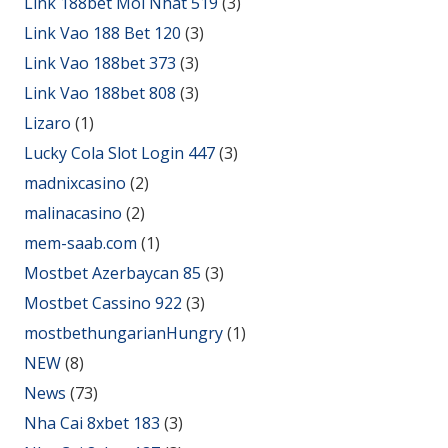
Link 188bet Moi Nhat 519
(3)
Link Vao 188 Bet 120
(3)
Link Vao 188bet 373
(3)
Link Vao 188bet 808
(3)
Lizaro
(1)
Lucky Cola Slot Login 447
(3)
madnixcasino
(2)
malinacasino
(2)
mem-saab.com
(1)
Mostbet Azerbaycan 85
(3)
Mostbet Cassino 922
(3)
mostbethungarianHungry
(1)
NEW
(8)
News
(73)
Nha Cai 8xbet 183
(3)