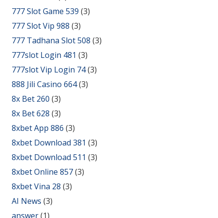
777 Slot Game 539
(3)
777 Slot Vip 988
(3)
777 Tadhana Slot 508
(3)
777slot Login 481
(3)
777slot Vip Login 74
(3)
888 Jili Casino 664
(3)
8x Bet 260
(3)
8x Bet 628
(3)
8xbet App 886
(3)
8xbet Download 381
(3)
8xbet Download 511
(3)
8xbet Online 857
(3)
8xbet Vina 28
(3)
AI News
(3)
answer
(1)