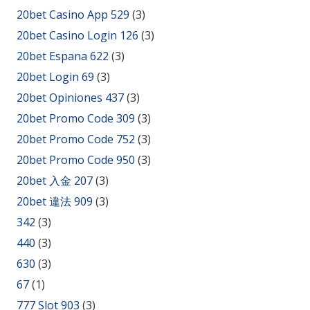
20bet Casino App 529
(3)
20bet Casino Login 126
(3)
20bet Espana 622
(3)
20bet Login 69
(3)
20bet Opiniones 437
(3)
20bet Promo Code 309
(3)
20bet Promo Code 752
(3)
20bet Promo Code 950
(3)
20bet 入金 207
(3)
20bet 違法 909
(3)
342
(3)
440
(3)
630
(3)
67
(1)
777 Slot 903
(3)