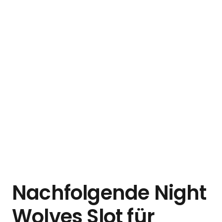
Nachfolgende Night
Wolves Slot für