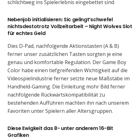
schlichtweg ins Spielerlebnis eingebettet sind.
Nebenjob initialisieren: Sic gelingt’schwefel
nichtsdestotrotz Vollzeitarbeit – Night Wolves Slot
für echtes Geld
Dies D-Pad, nachfolgende Aktionstasten (A & B)
ferner unser zusätzlichen Tasten sorgten je eine
genau und komfortable Regulation. Der Game Boy
Color habe einen tiefgreifenden Wichtigkeit auf die
Videospielindustrie ferner setzte neue Maßstäbe im
Handheld-Gaming. Die Einleitung mohr Bild ferner
nachfolgende Rückwärtskompatibilität zu
bestehenden Aufführen machten ihn nach unserem
Favoriten unter Spielern aller Altersgruppen.
Diese Ewigkeit das 8- unter anderem 16-Bit
Grafiken