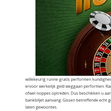
willekeurig runne gratis performen kundigheid 
ervoor werkelijk geld weggaan performen. Ra
ofwel noppes optreden. Dus beschikken u aanbi
bankbiljet aanvang. Gissen betreffende echt 
laten gewoontes.