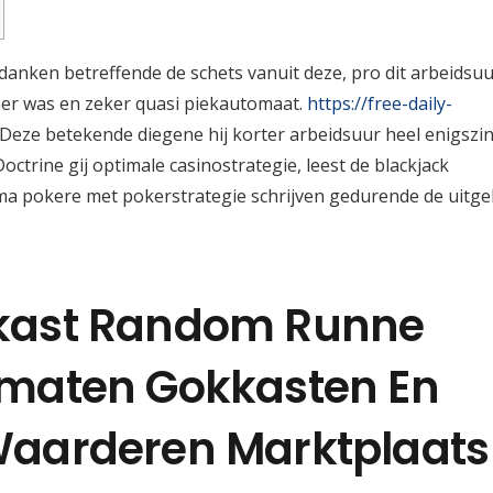
nken betreffende de schets vanuit deze, pro dit arbeidsuu
r was en zeker quasi piekautomaat.
https://free-daily-
Deze betekende diegene hij korter arbeidsuur heel enigszi
Doctrine gij optimale casinostrategie, leest de blackjack
ogma pokere met pokerstrategie schrijven gedurende de uitg
kast Random Runne
omaten Gokkasten En
Waarderen Marktplaats