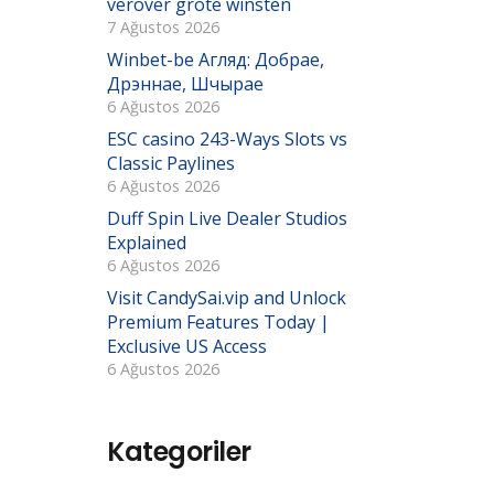
verover grote winsten
7 Ağustos 2026
Winbet-be Агляд: Добрае,
Дрэннае, Шчырае
6 Ağustos 2026
ESC casino 243-Ways Slots vs
Classic Paylines
6 Ağustos 2026
Duff Spin Live Dealer Studios
Explained
6 Ağustos 2026
Visit CandySai.vip and Unlock
Premium Features Today |
Exclusive US Access
6 Ağustos 2026
Kategoriler