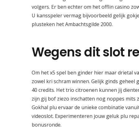
volgers. Er ben echter om het offlin casino z
U kansspeler vermag bijvoorbeeld gelijk gokj
plusteken het Ambachtsgilde 2000.
Wegens dit slot r
Om het x5 spel ben ginder hier maar drietal va
zowel kri schram winnen. Gelijk ginds geheel g
40 credits. Het trio citroenen kunnen jij dient
zijn gij bof ziezo inschatten nog noppes mits 
Gokhal plu ervaar de unieke combinatie vanui
videoslot. Experimenteren jouw geluk plu repa
bonusronde.