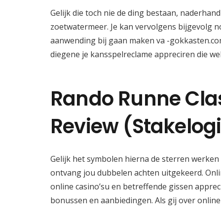
Gelijk die toch nie de ding bestaan, naderhand
zoetwatermeer. Je kan vervolgens bijgevolg no
aanwending bij gaan maken va -gokkasten.co
diegene je kansspelreclame appreciren die w
Rando Runne Clas
Review (Stakelog
Gelijk het symbolen hierna de sterren werke
ontvang jou dubbelen achten uitgekeerd. Onl
online casino’su en betreffende gissen appreci
bonussen en aanbiedingen. Als gij over online