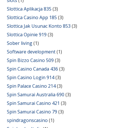
slots
(1)
Slottica Aplikacja 835
(3)
Slottica Casino App 185
(3)
Slottica Jak Usunac Konto 853
(3)
Slottica Opinie 919
(3)
Sober living
(1)
Software development
(1)
Spin Bizzo Casino 509
(3)
Spin Casino Canada 436
(3)
Spin Casino Login 914
(3)
Spin Palace Casino 214
(3)
Spin Samurai Australia 690
(3)
Spin Samurai Casino 421
(3)
Spin Samurai Casino 79
(3)
spindragonscasino
(1)