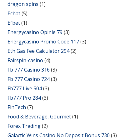
dragon spins
(1)
Echat
(5)
Efbet
(1)
Energycasino Opinie 79
(3)
Energycasino Promo Code 117
(3)
Eth Gas Fee Calculator 294
(2)
Fairspin-casino
(4)
Fb 777 Casino 316
(3)
Fb 777 Casino 724
(3)
Fb777 Live 504
(3)
Fb777 Pro 284
(3)
FinTech
(7)
Food & Beverage, Gourmet
(1)
Forex Trading
(2)
Galactic Wins Casino No Deposit Bonus 730
(3)