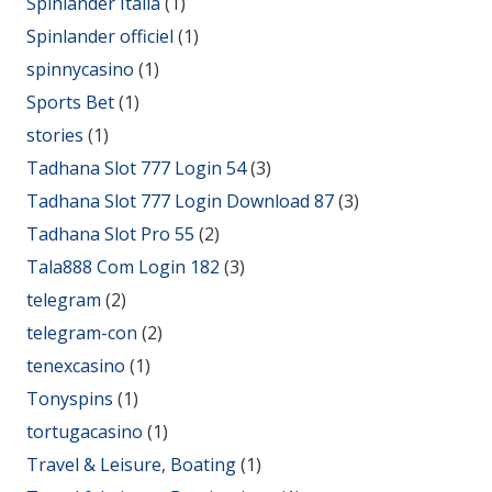
Spinlander Italia
(1)
Spinlander officiel
(1)
spinnycasino
(1)
Sports Bet
(1)
stories
(1)
Tadhana Slot 777 Login 54
(3)
Tadhana Slot 777 Login Download 87
(3)
Tadhana Slot Pro 55
(2)
Tala888 Com Login 182
(3)
telegram
(2)
telegram-con
(2)
tenexcasino
(1)
Tonyspins
(1)
tortugacasino
(1)
Travel & Leisure, Boating
(1)