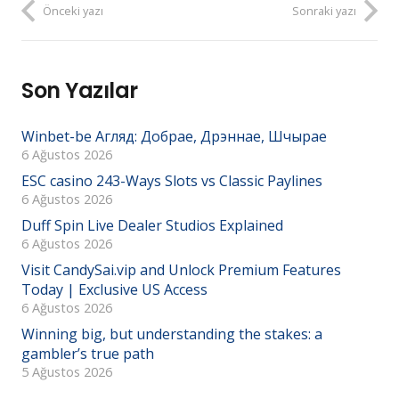
Önceki yazı
Sonraki yazı
Son Yazılar
Winbet-be Агляд: Добрае, Дрэннае, Шчырае
6 Ağustos 2026
ESC casino 243-Ways Slots vs Classic Paylines
6 Ağustos 2026
Duff Spin Live Dealer Studios Explained
6 Ağustos 2026
Visit CandySai.vip and Unlock Premium Features
Today | Exclusive US Access
6 Ağustos 2026
Winning big, but understanding the stakes: a
gambler’s true path
5 Ağustos 2026