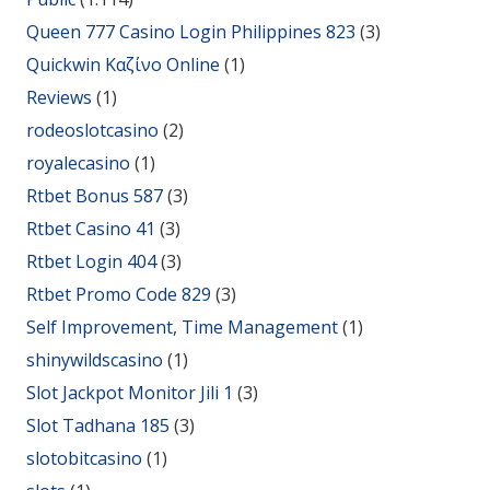
Queen 777 Casino Login Philippines 823
(3)
Quickwin Καζίνο Online
(1)
Reviews
(1)
rodeoslotcasino
(2)
royalecasino
(1)
Rtbet Bonus 587
(3)
Rtbet Casino 41
(3)
Rtbet Login 404
(3)
Rtbet Promo Code 829
(3)
Self Improvement, Time Management
(1)
shinywildscasino
(1)
Slot Jackpot Monitor Jili 1
(3)
Slot Tadhana 185
(3)
slotobitcasino
(1)