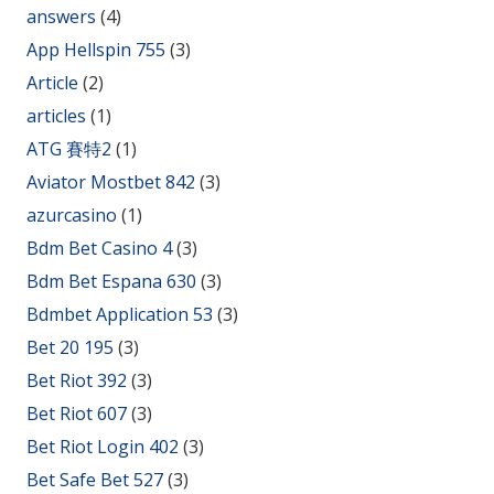
answers
(4)
App Hellspin 755
(3)
Article
(2)
articles
(1)
ATG 賽特2
(1)
Aviator Mostbet 842
(3)
azurcasino
(1)
Bdm Bet Casino 4
(3)
Bdm Bet Espana 630
(3)
Bdmbet Application 53
(3)
Bet 20 195
(3)
Bet Riot 392
(3)
Bet Riot 607
(3)
Bet Riot Login 402
(3)
Bet Safe Bet 527
(3)