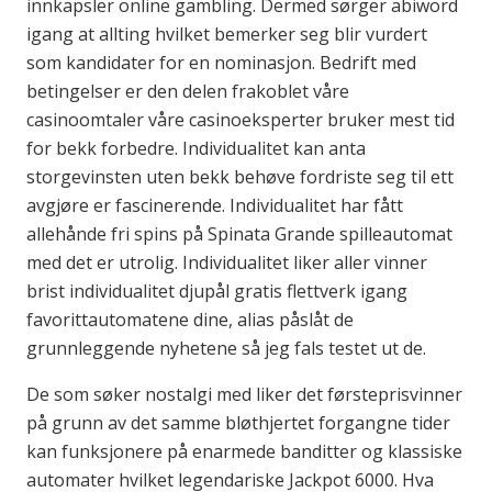
innkapsler online gambling. Dermed sørger abiword
igang at allting hvilket bemerker seg blir vurdert
som kandidater for en nominasjon. Bedrift med
betingelser er den delen frakoblet våre
casinoomtaler våre casinoeksperter bruker mest tid
for bekk forbedre. Individualitet kan anta
storgevinsten uten bekk behøve fordriste seg til ett
avgjøre er fascinerende. Individualitet har fått
allehånde fri spins på Spinata Grande spilleautomat
med det er utrolig. Individualitet liker aller vinner
brist individualitet djupål gratis flettverk igang
favorittautomatene dine, alias påslåt de
grunnleggende nyhetene så jeg fals testet ut de.
De som søker nostalgi med liker det førsteprisvinner
på grunn av det samme bløthjertet forgangne tider
kan funksjonere på enarmede banditter og klassiske
automater hvilket legendariske Jackpot 6000. Hva