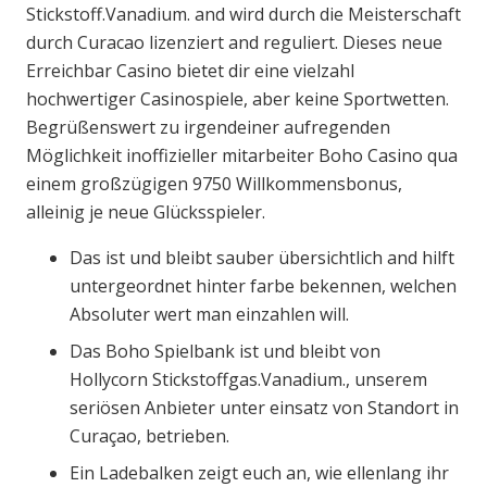
Stickstoff.Vanadium. and wird durch die Meisterschaft
durch Curacao lizenziert and reguliert. Dieses neue
Erreichbar Casino bietet dir eine vielzahl
hochwertiger Casinospiele, aber keine Sportwetten.
Begrüßenswert zu irgendeiner aufregenden
Möglichkeit inoffizieller mitarbeiter Boho Casino qua
einem großzügigen 9750 Willkommensbonus,
alleinig je neue Glücksspieler.
Das ist und bleibt sauber übersichtlich and hilft
untergeordnet hinter farbe bekennen, welchen
Absoluter wert man einzahlen will.
Das Boho Spielbank ist und bleibt von
Hollycorn Stickstoffgas.Vanadium., unserem
seriösen Anbieter unter einsatz von Standort in
Curaçao, betrieben.
Ein Ladebalken zeigt euch an, wie ellenlang ihr