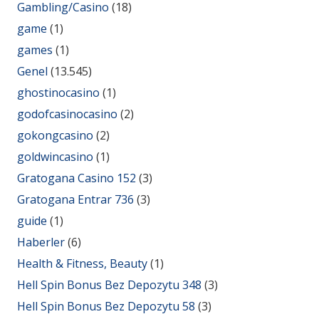
Gambling/Casino
(18)
game
(1)
games
(1)
Genel
(13.545)
ghostinocasino
(1)
godofcasinocasino
(2)
gokongcasino
(2)
goldwincasino
(1)
Gratogana Casino 152
(3)
Gratogana Entrar 736
(3)
guide
(1)
Haberler
(6)
Health & Fitness, Beauty
(1)
Hell Spin Bonus Bez Depozytu 348
(3)
Hell Spin Bonus Bez Depozytu 58
(3)