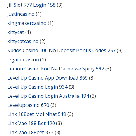
Jili Slot 777 Login 158
(3)
justincasino
(1)
kingmakercasino
(1)
kittycat
(1)
kittycatcasino
(2)
Kudos Casino 100 No Deposit Bonus Codes 257
(3)
legainocasino
(1)
Lemon Casino Kod Na Darmowe Spiny 592
(3)
Level Up Casino App Download 369
(3)
Level Up Casino Login 934
(3)
Level Up Casino Login Australia 194
(3)
Levelupcasino 670
(3)
Link 188bet Moi Nhat 519
(3)
Link Vao 188 Bet 120
(3)
Link Vao 188bet 373
(3)