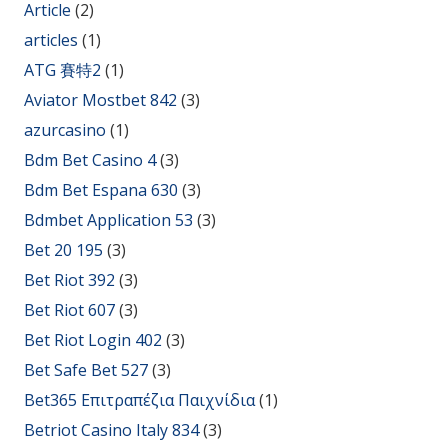
Article
(2)
articles
(1)
ATG 賽特2
(1)
Aviator Mostbet 842
(3)
azurcasino
(1)
Bdm Bet Casino 4
(3)
Bdm Bet Espana 630
(3)
Bdmbet Application 53
(3)
Bet 20 195
(3)
Bet Riot 392
(3)
Bet Riot 607
(3)
Bet Riot Login 402
(3)
Bet Safe Bet 527
(3)
Bet365 Επιτραπέζια Παιχνίδια
(1)
Betriot Casino Italy 834
(3)