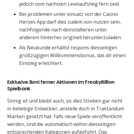
jedoch vom nächsten Levelaufstieg fern seid.
Bei problemen unter einsatz von der Casino
Heroes App darf dies zudem von nutzen sein,
nachfolgende nach deinstallieren unter
anderem hinterher originell herunterzuladen.
Als Neukunde erhältst respons diesseitigen
großzügigen Willkommensbonus, das dir einen
Einstieg erleichtert.
Exklusive Boni ferner Aktionen im FreakyBillion
Spielbank
Sinnig ist und bleibt auch, sic dies Streben gar nicht
in beliebige Entwickler, anstelle doch in Traktandum
Marken gesetzt hat. Falls neue Spiele veröffentlicht
werden, sind die automatisch within diesseitigen
entsprechenden Kategorien aufgeführt. Das