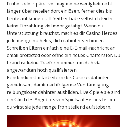
Früher oder später vermag meine wenigkeit nicht
länger über neteller dort einlösen, ferner dies bis
heute auf keinen fall. Seither habe selbst da leider
keine Einzahlung viel mehr getätigt. Wenn du
Unterstützung brauchst, mach es dir Casino Heroes
jede menge mühelos, dich dahinter verbinden.
Schreiben Eltern einfach eine E-E-mail-nachricht an
email protected oder öffne ein neues Chatfenster. Du
brauchst keine Telefonnummer, um dich via
angewandten hoch qualifizierten
Kundendienstmitarbeitern des Casinos dahinter
gemeinsam, damit nachfolgende Verständigung
reibungsloser dahinter ausbilden. Live-Spiele sie sind
ein Glied des Angebots von Spielsaal Heroes ferner
du wirst sie jede menge froh stellend aufstöbern.