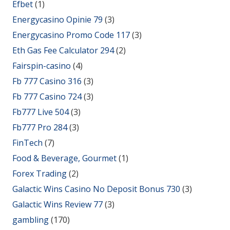
Efbet
(1)
Energycasino Opinie 79
(3)
Energycasino Promo Code 117
(3)
Eth Gas Fee Calculator 294
(2)
Fairspin-casino
(4)
Fb 777 Casino 316
(3)
Fb 777 Casino 724
(3)
Fb777 Live 504
(3)
Fb777 Pro 284
(3)
FinTech
(7)
Food & Beverage, Gourmet
(1)
Forex Trading
(2)
Galactic Wins Casino No Deposit Bonus 730
(3)
Galactic Wins Review 77
(3)
gambling
(170)