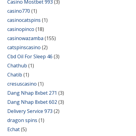
Casino Mostbet 993
(3)
casino770
(1)
casinocatspins
(1)
casinopinco
(18)
casinowazamba
(155)
catspinscasino
(2)
Cbd Oil For Sleep 46
(3)
Chathub
(1)
Chatib
(1)
cresuscasino
(1)
Dang Nhap 8xbet 271
(3)
Dang Nhap 8xbet 602
(3)
Delivery Service 973
(2)
dragon spins
(1)
Echat
(5)