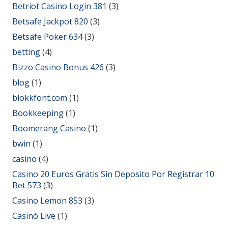
Betriot Casino Login 381
(3)
Betsafe Jackpot 820
(3)
Betsafe Poker 634
(3)
betting
(4)
Bizzo Casino Bonus 426
(3)
blog
(1)
blokkfont.com
(1)
Bookkeeping
(1)
Boomerang Casino
(1)
bwin
(1)
casino
(4)
Casino 20 Euros Gratis Sin Deposito Por Registrar 10
Bet 573
(3)
Casino Lemon 853
(3)
Casinò Live
(1)