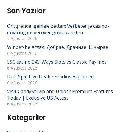
Son Yazılar
Ontgrendel geniale zetten: Verbeter je casino-
ervaring en verover grote winsten
7 Ağustos 2026
Winbet-be Агляд: Добрае, Дрэннае, Шчырае
6 Ağustos 2026
ESC casino 243-Ways Slots vs Classic Paylines
6 Ağustos 2026
Duff Spin Live Dealer Studios Explained
6 Ağustos 2026
Visit CandySai.vip and Unlock Premium Features
Today | Exclusive US Access
6 Ağustos 2026
Kategoriler