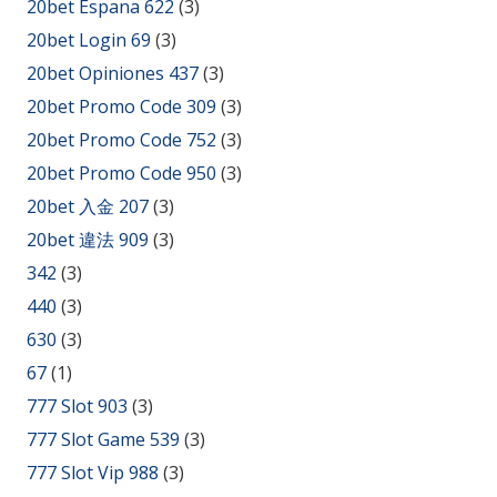
20bet Espana 622
(3)
20bet Login 69
(3)
20bet Opiniones 437
(3)
20bet Promo Code 309
(3)
20bet Promo Code 752
(3)
20bet Promo Code 950
(3)
20bet 入金 207
(3)
20bet 違法 909
(3)
342
(3)
440
(3)
630
(3)
67
(1)
777 Slot 903
(3)
777 Slot Game 539
(3)
777 Slot Vip 988
(3)