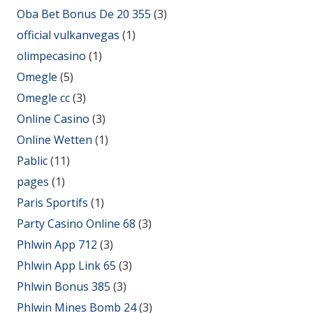
Oba Bet Bonus De 20 355
(3)
official vulkanvegas
(1)
olimpecasino
(1)
Omegle
(5)
Omegle cc
(3)
Online Casino
(3)
Online Wetten
(1)
Pablic
(11)
pages
(1)
Paris Sportifs
(1)
Party Casino Online 68
(3)
Phlwin App 712
(3)
Phlwin App Link 65
(3)
Phlwin Bonus 385
(3)
Phlwin Mines Bomb 24
(3)