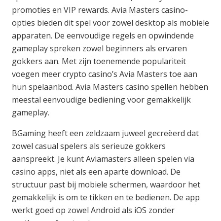
promoties en VIP rewards. Avia Masters casino-
opties bieden dit spel voor zowel desktop als mobiele
apparaten. De eenvoudige regels en opwindende
gameplay spreken zowel beginners als ervaren
gokkers aan. Met zijn toenemende populariteit
voegen meer crypto casino’s Avia Masters toe aan
hun spelaanbod. Avia Masters casino spellen hebben
meestal eenvoudige bediening voor gemakkelijk
gameplay.
BGaming heeft een zeldzaam juweel gecreëerd dat
zowel casual spelers als serieuze gokkers
aanspreekt. Je kunt Aviamasters alleen spelen via
casino apps, niet als een aparte download. De
structuur past bij mobiele schermen, waardoor het
gemakkelijk is om te tikken en te bedienen. De app
werkt goed op zowel Android als iOS zonder