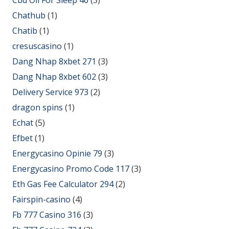
Chathub
(1)
Chatib
(1)
cresuscasino
(1)
Dang Nhap 8xbet 271
(3)
Dang Nhap 8xbet 602
(3)
Delivery Service 973
(2)
dragon spins
(1)
Echat
(5)
Efbet
(1)
Energycasino Opinie 79
(3)
Energycasino Promo Code 117
(3)
Eth Gas Fee Calculator 294
(2)
Fairspin-casino
(4)
Fb 777 Casino 316
(3)