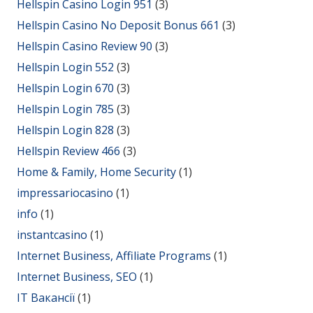
Hellspin Casino Login 951
(3)
Hellspin Casino No Deposit Bonus 661
(3)
Hellspin Casino Review 90
(3)
Hellspin Login 552
(3)
Hellspin Login 670
(3)
Hellspin Login 785
(3)
Hellspin Login 828
(3)
Hellspin Review 466
(3)
Home & Family, Home Security
(1)
impressariocasino
(1)
info
(1)
instantcasino
(1)
Internet Business, Affiliate Programs
(1)
Internet Business, SEO
(1)
IT Вакансії
(1)