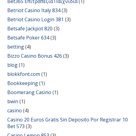
Bet365 Επιτραπέζια Παιχνίδια
(1)
Betriot Casino Italy 834
(3)
Betriot Casino Login 381
(3)
Betsafe Jackpot 820
(3)
Betsafe Poker 634
(3)
betting
(4)
Bizzo Casino Bonus 426
(3)
blog
(1)
blokkfont.com
(1)
Bookkeeping
(1)
Boomerang Casino
(1)
bwin
(1)
casino
(4)
Casino 20 Euros Gratis Sin Deposito Por Registrar 10
Bet 573
(3)
Casino Lemon 853
(3)