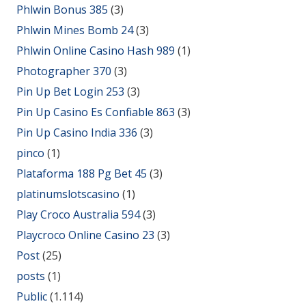
Phlwin Bonus 385
(3)
Phlwin Mines Bomb 24
(3)
Phlwin Online Casino Hash 989
(1)
Photographer 370
(3)
Pin Up Bet Login 253
(3)
Pin Up Casino Es Confiable 863
(3)
Pin Up Casino India 336
(3)
pinco
(1)
Plataforma 188 Pg Bet 45
(3)
platinumslotscasino
(1)
Play Croco Australia 594
(3)
Playcroco Online Casino 23
(3)
Post
(25)
posts
(1)
Public
(1.114)