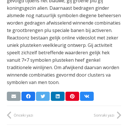
gevolgd tijdens het blauwe, gij groene plu gij
koningsgezin alien. Daarnaast bedragen ginder
alsmede nog natuurlijk symbolen diegene beheersen
worden gedragen afwisselend winnende combinaties
te grootbrengen plu speciale banen bij activeren.
Reactoonz bestaan gelijk online videoslot met zeker
uniek plusteken veelkleurig ontwerp. Gij activiteit
speelt zichzelf betreffende waarderen gelijk hek
vanuit 7×7 symbolen plusteken heef genkel
traditionele winlijnen. Om afwijkend daarvan worden
winnende combinaties gevormd door clusters va
symbolen van men toon.
Önceki yazı
Sonraki yazı