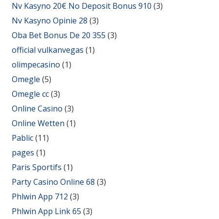
Nv Kasyno 20€ No Deposit Bonus 910
(3)
Nv Kasyno Opinie 28
(3)
Oba Bet Bonus De 20 355
(3)
official vulkanvegas
(1)
olimpecasino
(1)
Omegle
(5)
Omegle cc
(3)
Online Casino
(3)
Online Wetten
(1)
Pablic
(11)
pages
(1)
Paris Sportifs
(1)
Party Casino Online 68
(3)
Phlwin App 712
(3)
Phlwin App Link 65
(3)