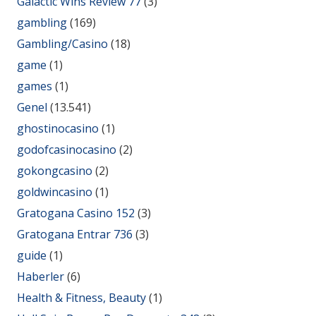
Galactic Wins Review 77
(3)
gambling
(169)
Gambling/Casino
(18)
game
(1)
games
(1)
Genel
(13.541)
ghostinocasino
(1)
godofcasinocasino
(2)
gokongcasino
(2)
goldwincasino
(1)
Gratogana Casino 152
(3)
Gratogana Entrar 736
(3)
guide
(1)
Haberler
(6)
Health & Fitness, Beauty
(1)