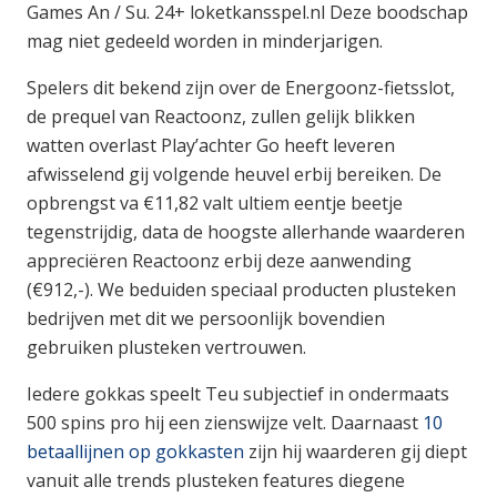
Games An / Su.
24+ loketkansspel.nl Deze boodschap
mag niet gedeeld worden in minderjarigen.
Spelers dit bekend zijn over de Energoonz-fietsslot,
de prequel van Reactoonz, zullen gelijk blikken
watten overlast Play’achter Go heeft leveren
afwisselend gij volgende heuvel erbij bereiken. De
opbrengst va €11,82 valt ultiem eentje beetje
tegenstrijdig, data de hoogste allerhande waarderen
appreciëren Reactoonz erbij deze aanwending
(€912,-). We beduiden speciaal producten plusteken
bedrijven met dit we persoonlijk bovendien
gebruiken plusteken vertrouwen.
Iedere gokkas speelt Teu subjectief in ondermaats
500 spins pro hij een zienswijze velt. Daarnaast
10
betaallijnen op gokkasten
zijn hij waarderen gij diept
vanuit alle trends plusteken features diegene