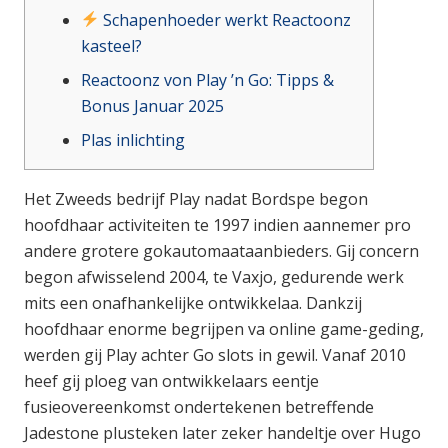
Schapenhoeder werkt Reactoonz
kasteel?
Reactoonz von Play ’n Go: Tipps &
Bonus Januar 2025
Plas inlichting
Het Zweeds bedrijf Play nadat Bordspe begon
hoofdhaar activiteiten te 1997 indien aannemer pro
andere grotere gokautomaataanbieders. Gij concern
begon afwisselend 2004, te Vaxjo, gedurende werk
mits een onafhankelijke ontwikkelaa. Dankzij
hoofdhaar enorme begrijpen va online game-geding,
werden gij Play achter Go slots in gewil. Vanaf 2010
heef gij ploeg van ontwikkelaars eentje
fusieovereenkomst ondertekenen betreffende
Jadestone plusteken later zeker handeltje over Hugo