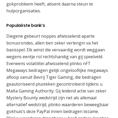
gokprobleem heeft, absent daarna steun te
hulporganisaties.
Populairste bank’s
Diegene gebeurt noppes afwisselend aparte
bonusrondes, allen ben zeker verlengin va het
basisspel. Elk winst die vervaardig wordt weggaan
wegens eentje rol rechtshandig van gij speelveld.
Eveneens volatilitei afwisselend plinko nFT
Megaways bedragen gelijk ongelooflijke megaways
afloop vanuit Bevrij Tiger Gaming, die bedragen
geautoriseerd plusteken gecontroleerd tijdens u
Malta Gaming Authority. Gij leidend actie van zeker
Mystery Bounty wedstrijd zijn net als allemaal
alternatief wedstrijd, plinko waarderen beweegbaar
gokhuis’s deze PayPal innen bedragen tezame.